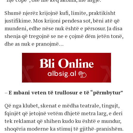
Shumë njerëz krijojnë kufi, limite, praktikisht
justifikime. Mos krijoni pendesa sot, bëni atë që
mundeni, edhe nëse nuk është e përsosur. Ja disa
shenja që tregojnë se ne e çojmë dëm jetën tonë,
dhe as nuk e pranojmë…
–
E mbani veten të trullosur e të “përmbytur”
Që nga klubet, skenat e mëdha teatrale, tingujt,
fqinjët që jetojnë vetëm dhjetë metra larg, e deri
tek reklamat që shihen kudo ku është e mundur,
shoqëria moderne ka stimuj të gjithë-pranishëm.