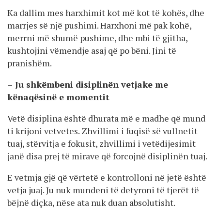
Ka dallim mes harxhimit kot më kot të kohës, dhe
marrjes së një pushimi. Harxhoni më pak kohë,
merrni më shumë pushime, dhe mbi të gjitha,
kushtojini vëmendje asaj që po bëni. Jini të
pranishëm.
–
Ju shkëmbeni disiplinën vetjake me
kënaqësinë e
momentit
Vetë disiplina është dhurata më e madhe që mund
ti krijoni vetvetes. Zhvillimi i fuqisë së vullnetit
tuaj, stërvitja e fokusit, zhvillimi i vetëdijesimit
janë disa prej të mirave që forcojnë disiplinën tuaj.
E vetmja gjë që vërtetë e kontrolloni në jetë është
vetja juaj. Ju nuk mundeni të detyroni të tjerët të
bëjnë diçka, nëse ata nuk duan absolutisht.