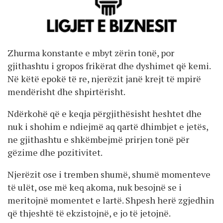
Zhurma konstante e mbyt zërin tonë, por
gjithashtu i gropos frikërat dhe dyshimet që kemi.
Në këtë epokë të re, njerëzit janë krejt të mpirë
mendërisht dhe shpirtërisht.
Ndërkohë që e keqja përgjithësisht heshtet dhe
nuk i shohim e ndiejmë aq qartë dhimbjet e jetës,
ne gjithashtu e shkëmbejmë prirjen tonë për
gëzime dhe pozitivitet.
Njerëzit ose i tremben shumë, shumë momenteve
të ulët, ose më keq akoma, nuk besojnë se i
meritojnë momentet e lartë. Shpesh herë zgjedhin
që thjeshtë të ekzistojnë, e jo të jetojnë.