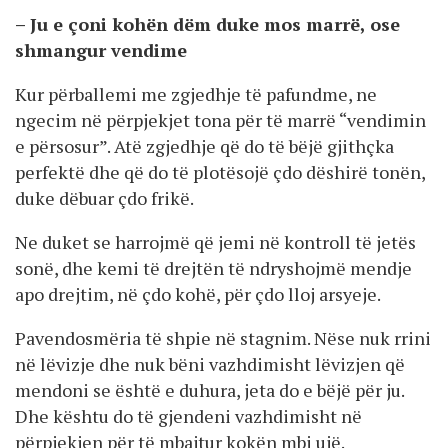
– Ju e çoni kohën dëm duke mos marrë, ose
shmangur vendime
Kur përballemi me zgjedhje të pafundme, ne
ngecim në përpjekjet tona për të marrë “vendimin
e përsosur”. Atë zgjedhje që do të bëjë gjithçka
perfektë dhe që do të plotësojë çdo dëshirë tonën,
duke dëbuar çdo frikë.
Ne duket se harrojmë që jemi në kontroll të jetës
sonë, dhe kemi të drejtën të ndryshojmë mendje
apo drejtim, në çdo kohë, për çdo lloj arsyeje.
Pavendosmëria të shpie në stagnim. Nëse nuk rrini
në lëvizje dhe nuk bëni vazhdimisht lëvizjen që
mendoni se është e duhura, jeta do e bëjë për ju.
Dhe kështu do të gjendeni vazhdimisht në
përpjekjen për të mbajtur kokën mbi ujë.