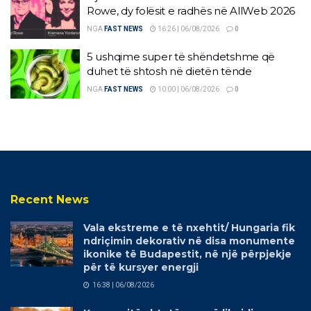
Rowe, dy folësit e radhës në AllWeb 2026
NGA
FAST NEWS
16:26 | 06/08/2026
0
5 ushqime super të shëndetshme që
duhet të shtosh në dietën tënde
NGA
FAST NEWS
10:00 | 06/08/2026
0
Recent News
Vala ekstreme e të nxehtit/ Hungaria fik
ndriçimin dekorativ në disa monumente
ikonike të Budapestit, në një përpjekje
për të kursyer energji
16:38 | 06/08/2026