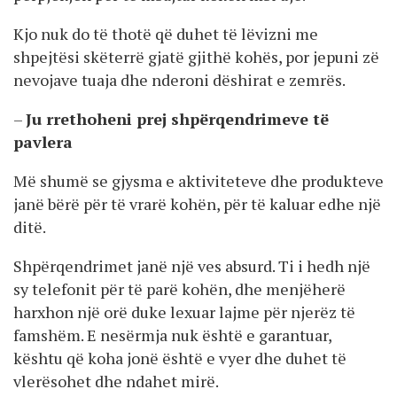
Kjo nuk do të thotë që duhet të lëvizni me
shpejtësi skëterrë gjatë gjithë kohës, por jepuni zë
nevojave tuaja dhe nderoni dëshirat e zemrës.
–
Ju rrethoheni prej shpërqendrimeve të
pavlera
Më shumë se gjysma e aktiviteteve dhe produkteve
janë bërë për të vrarë kohën, për të kaluar edhe një
ditë.
Shpërqendrimet janë një ves absurd. Ti i hedh një
sy telefonit për të parë kohën, dhe menjëherë
harxhon një orë duke lexuar lajme për njerëz të
famshëm. E nesërmja nuk është e garantuar,
kështu që koha jonë është e vyer dhe duhet të
vlerësohet dhe ndahet mirë.