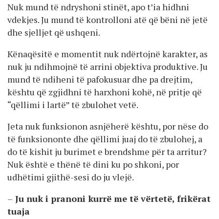
Nuk mund të ndryshoni stinët, apo t’ia hidhni
vdekjes. Ju mund të kontrolloni atë që bëni në jetë
dhe sjelljet që ushqeni.
Kënaqësitë e momentit nuk ndërtojnë karakter, as
nuk ju ndihmojnë të arrini objektiva produktive. Ju
mund të ndiheni të pafokusuar dhe pa drejtim,
kështu që zgjidhni të harxhoni kohë, në pritje që
“qëllimi i lartë” të zbulohet vetë.
Jeta nuk funksionon asnjëherë kështu, por nëse do
të funksiononte dhe qëllimi juaj do të zbulohej, a
do të kishit ju burimet e brendshme për ta arritur?
Nuk është e thënë të dini ku po shkoni, por
udhëtimi gjithë-sesi do ju vlejë.
–
Ju nuk i pranoni kurrë me të vërtetë, frikërat
tuaja