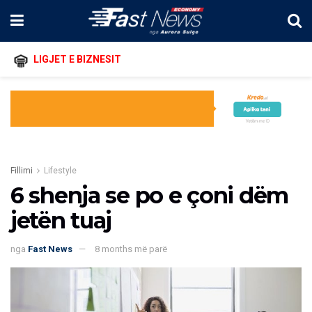
LIGJET E BIZNESIT
Fillimi
Lifestyle
6 shenja se po e çoni dëm
jetën tuaj
nga
Fast News
8 months më parë