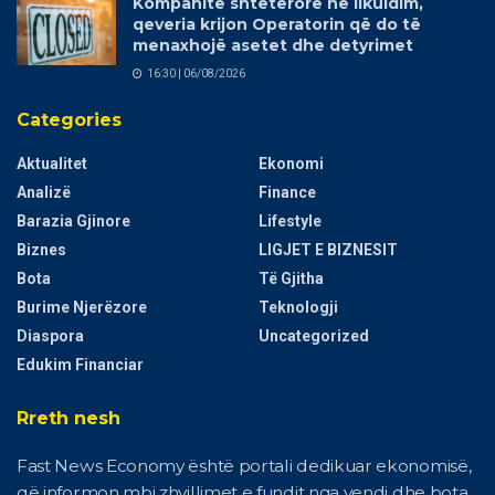
Kompanitë shtetërore në likuidim,
qeveria krijon Operatorin që do të
menaxhojë asetet dhe detyrimet
16:30 | 06/08/2026
Categories
Aktualitet
Ekonomi
Analizë
Finance
Barazia Gjinore
Lifestyle
Biznes
LIGJET E BIZNESIT
Bota
Të Gjitha
Burime Njerëzore
Teknologji
Diaspora
Uncategorized
Edukim Financiar
Rreth nesh
Fast News Economy është portali dedikuar ekonomisë,
që informon mbi zhvillimet e fundit nga vendi dhe bota.