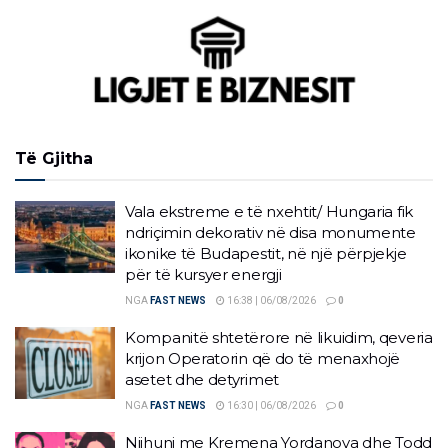
Të Gjitha
Vala ekstreme e të nxehtit/ Hungaria fik
ndriçimin dekorativ në disa monumente
ikonike të Budapestit, në një përpjekje
për të kursyer energji
NGA
FAST NEWS
16:38 | 06/08/2026
0
Kompanitë shtetërore në likuidim, qeveria
krijon Operatorin që do të menaxhojë
asetet dhe detyrimet
NGA
FAST NEWS
16:30 | 06/08/2026
0
Njihuni me Kremena Yordanova dhe Todd