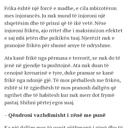
Frika është një forcë e madhe, e cila mbizotëron
mes injorancës. Ju nuk mund të injoroni një
shqetësim dhe të prisni që të ikë vetë. Nëse
injoroni frikën, ajo rritet dhe i maksimizon efektet
e saj mbi jetën dhe psikikën tuaj. Njerëzit nuk e
pranojnë frikën për shumë arsye të ndryshme.
Ata kanë frikë nga përmasa e terrorit, se nuk do të
jenë në gjendje ta pushtojnë. Ata nuk duan të
cenojnë krenarinë e tyre, duke pranuar se kanë
frikë nga ndonjë gjë. Të mos përballesh me frikën,
është si të zgjedhësh të mos pranosh dallgën që
ngrihet dhe të habitesh kur nuk merr dot frymë
pastaj. Shihni përtej egos suaj.
–
Qëndroni vazhdimisht i zënë me punë
Ka një dallim mes të qenit gjithmonë i zënë dhe të