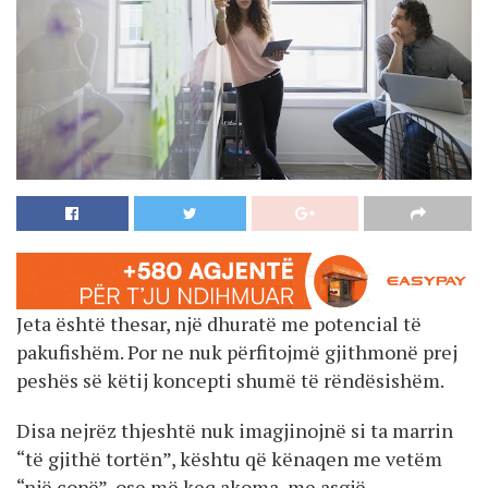
Jeta është thesar, një dhuratë me potencial të
pakufishëm. Por ne nuk përfitojmë gjithmonë prej
peshës së këtij koncepti shumë të rëndësishëm.
Disa nejrëz thjeshtë nuk imagjinojnë si ta marrin
“të gjithë tortën”, kështu që kënaqen me vetëm
“një copë”, ose më keq akoma, me asgjë.