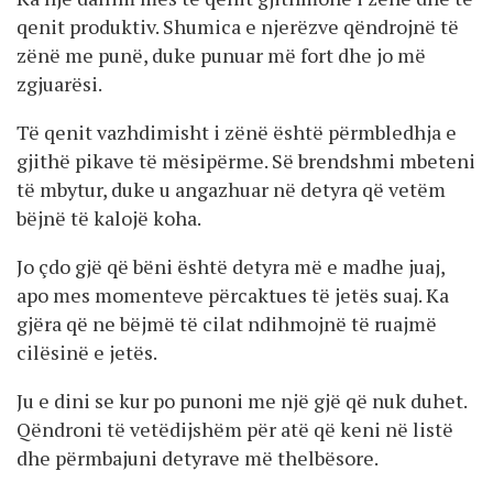
qenit produktiv. Shumica e njerëzve qëndrojnë të
zënë me punë, duke punuar më fort dhe jo më
zgjuarësi.
Të qenit vazhdimisht i zënë është përmbledhja e
gjithë pikave të mësipërme. Së brendshmi mbeteni
të mbytur, duke u angazhuar në detyra që vetëm
bëjnë të kalojë koha.
Jo çdo gjë që bëni është detyra më e madhe juaj,
apo mes momenteve përcaktues të jetës suaj. Ka
gjëra që ne bëjmë të cilat ndihmojnë të ruajmë
cilësinë e jetës.
Ju e dini se kur po punoni me një gjë që nuk duhet.
Qëndroni të vetëdijshëm për atë që keni në listë
dhe përmbajuni detyrave më thelbësore.