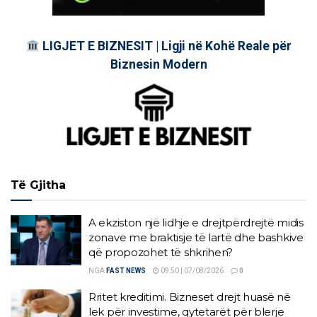
LIGJET E BIZNESIT | Ligji në Kohë Reale për
Biznesin Modern
Të Gjitha
A ekziston një lidhje e drejtpërdrejtë midis
zonave me braktisje të lartë dhe bashkive
që propozohet të shkrihen?
NGA
FAST NEWS
09:50 | 07/08/2026
0
Rritet kreditimi. Bizneset drejt huasë në
lek për investime, qytetarët për blerje