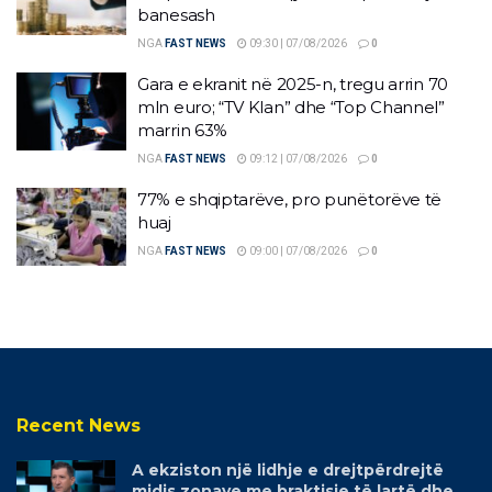
banesash
NGA
FAST NEWS
09:30 | 07/08/2026
0
Gara e ekranit në 2025-n, tregu arrin 70
mln euro; “TV Klan” dhe “Top Channel”
marrin 63%
NGA
FAST NEWS
09:12 | 07/08/2026
0
77% e shqiptarëve, pro punëtorëve të
huaj
NGA
FAST NEWS
09:00 | 07/08/2026
0
Recent News
A ekziston një lidhje e drejtpërdrejtë
midis zonave me braktisje të lartë dhe