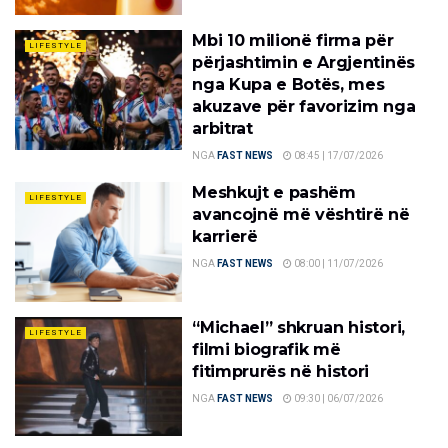
Mbi 10 milionë firma për
LIFESTYLE
përjashtimin e Argjentinës
nga Kupa e Botës, mes
akuzave për favorizim nga
arbitrat
NGA
FAST NEWS
08:45 | 17/07/2026
Meshkujt e pashëm
LIFESTYLE
avancojnë më vështirë në
karrierë
NGA
FAST NEWS
08:00 | 11/07/2026
“Michael” shkruan histori,
LIFESTYLE
filmi biografik më
fitimprurës në histori
NGA
FAST NEWS
09:30 | 06/07/2026