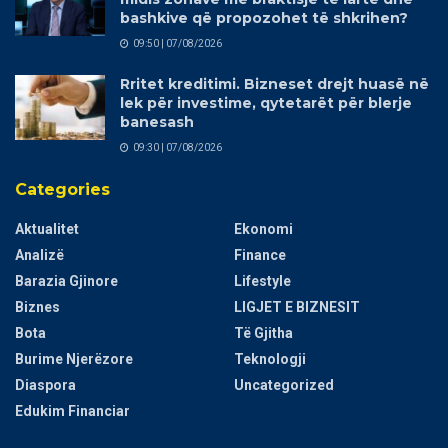
bashkive që propozohet të shkrihen?
09:50 | 07/08/2026
Rritet kreditimi. Bizneset drejt huasë në
lek për investime, qytetarët për blerje
banesash
09:30 | 07/08/2026
Categories
Aktualitet
Ekonomi
Analizë
Finance
Barazia Gjinore
Lifestyle
Biznes
LIGJET E BIZNESIT
Bota
Të Gjitha
Burime Njerëzore
Teknologji
Diaspora
Uncategorized
Edukim Financiar