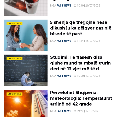
NGA
FAST NEWS
10:30 | 20/07/2026
5 shenja që tregojnë nëse
LIFESTYLE
dikush ju ka pëlqyer pas një
bisede të parë
NGA
FAST NEWS
11:44 | 18/07/2026
Studimi: Të flasësh disa
LIFESTYLE
gjuhë mund ta mbajë trurin
deri në 13 vjet më të ri
NGA
FAST NEWS
10:00 | 17/07/2026
Përvëlohet Shqipëria,
LIFESTYLE
meteorologia: Temperaturat
arrijnë në 42 gradë
NGA
FAST NEWS
09:23 | 17/07/2026