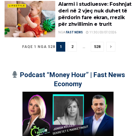
Alarmi i studiuesve: Foshnjat
LIFESTYLE
deri në 2 vjeç nuk duhet të
përdorin fare ekran, rrezik
për zhvillimin e trurit
NGA
FAST NEWS
11:30 | 03/07/2026
1
2
…
528
FAQE 1 NGA 528
Podcast “Money Hour” | Fast News
Economy