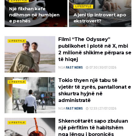
LIFESTYLE
LIFESTYLE
Një filxhan kafe
ndihmon në humbjen
A jeni tip introvert apo
e peshës
ekstrovert?
Filmi “The Odyssey”
LIFESTYLE
publikohet i plotë në X, mbi
2 milionë shikime përpara se
të hiqej
NGA
FAST NEWS
07:30 | 30/07/2026
Tokio thyen një tabu të
LIFESTYLE
vjetër të zyrës, pantallonat e
shkurtra hyjnë në
administratë
NGA
FAST NEWS
12:33 | 27/07/2026
Shkencëtarët sapo zbuluan
LIFESTYLE
një përfitim të habitshëm
nga lëngu i boronicës