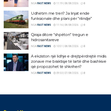
NGA
FAST NEWS
11:19 | 08/08/2026
0
Udhëtim me tren? Ja linjat ende
funksionale dhe plani për “rilindje”
NGA
FAST NEWS
11:16 | 08/08/2026
0
Qiraja ditore “shpëton” tregun e
hidrosanitareve
NGA
FAST NEWS
10:51 | 08/08/2026
0
A ekziston një lidhje e drejtpërdrejtë midis
zonave me braktisje të lartë dhe bashkive
që propozohet të shkrihen?
NGA
FAST NEWS
09:50 | 07/08/2026
0