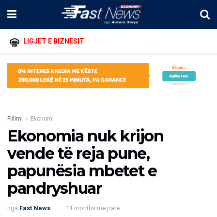
LIGJET E BIZNESIT
Fillimi
Ekonomi
Ekonomia nuk krijon
vende të reja pune,
papunësia mbetet e
pandryshuar
nga
Fast News
11 months më parë