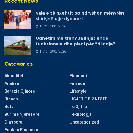
Recent News
Vala e të nxehtit po ndryshon mënyrën
si bëjnë ulje dyqanet
11:19 | 08/08/2026
Udhëtim me tren? Ja linjat ende
funksionale dhe plani për “rilindje”
11:16 | 08/08/2026
Categories
Aktualitet
Ekonomi
Analizë
Finance
Barazia Gjinore
Lifestyle
Biznes
LIGJET E BIZNESIT
Bota
Të Gjitha
Burime Njerëzore
Teknologji
Diaspora
Uncategorized
Edukim Financiar