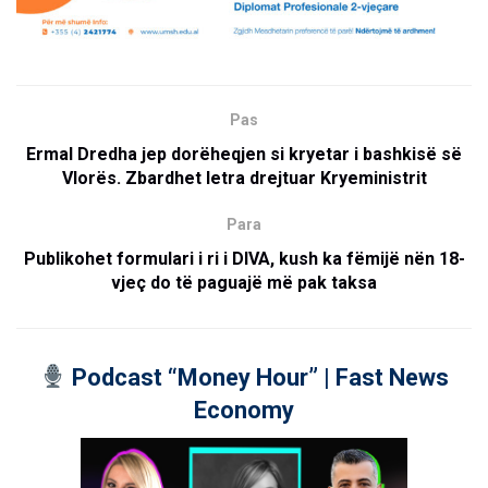
Pas
Ermal Dredha jep dorëheqjen si kryetar i bashkisë së
Vlorës. Zbardhet letra drejtuar Kryeministrit
Para
Publikohet formulari i ri i DIVA, kush ka fëmijë nën 18-
vjeç do të paguajë më pak taksa
Podcast “Money Hour” | Fast News
Economy