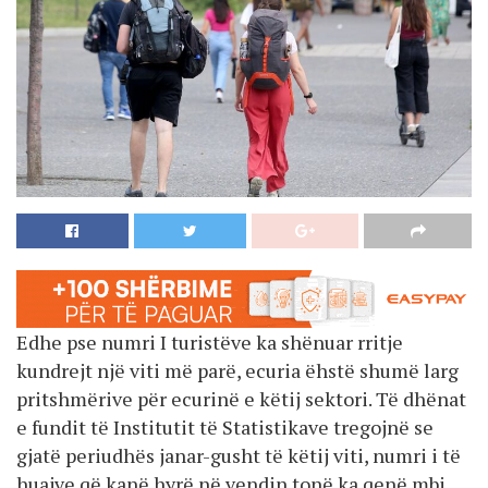
Edhe pse numri I turistëve ka shënuar rritje
kundrejt një viti më parë, ecuria ëhstë shumë larg
pritshmërive për ecurinë e këtij sektori. Të dhënat
e fundit të Institutit të Statistikave tregojnë se
gjatë periudhës janar-gusht të këtij viti, numri i të
huajve që kanë hyrë në vendin tonë ka qenë mbi