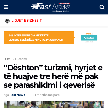
LIGJET E BIZNESIT
Fillimi
Ekonomi
“Dështon” turizmi, hyrjet e
të huajve tre herë më pak
se parashikimi i qeverisë
nga
Fast News
11 months më parë