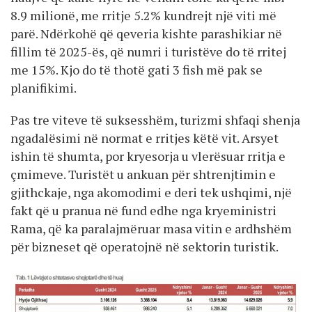
8.9 milionë, me rritje 5.2% kundrejt një viti më
parë. Ndërkohë që qeveria kishte parashikiar në
fillim të 2025-ës, që numri i turistëve do të rritej
me 15%. Kjo do të thotë gati 3 fish më pak se
planifikimi.
Pas tre viteve të suksesshëm, turizmi shfaqi shenja
ngadalësimi në normat e rritjes këtë vit. Arsyet
ishin të shumta, por kryesorja u vlerësuar rritja e
çmimeve. Turistët u ankuan për shtrenjtimin e
gjithckaje, nga akomodimi e deri tek ushqimi, një
fakt që u pranua në fund edhe nga kryeministri
Rama, që ka paralajmëruar masa vitin e ardhshëm
për bizneset që operatojnë në sektorin turistik.