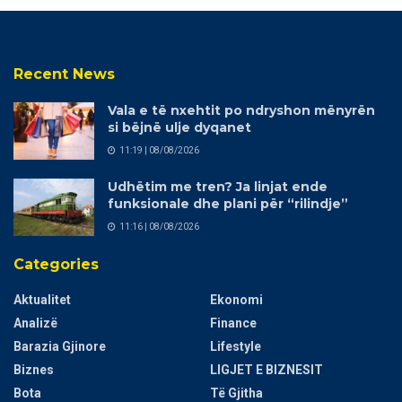
Recent News
Vala e të nxehtit po ndryshon mënyrën
si bëjnë ulje dyqanet
11:19 | 08/08/2026
Udhëtim me tren? Ja linjat ende
funksionale dhe plani për “rilindje”
11:16 | 08/08/2026
Categories
Aktualitet
Ekonomi
Analizë
Finance
Barazia Gjinore
Lifestyle
Biznes
LIGJET E BIZNESIT
Bota
Të Gjitha