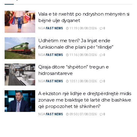
Vala e të nxehtit po ndryshon mënyrën si
bëjnë ulje dyqanet
NGA
FAST NEWS
11:19 | 08/08/2026
0
Udhëtim me tren? Ja linjat ende
funksionale dhe plani për “rilindje”
NGA
FAST NEWS
11:16 | 08/08/2026
0
Qiraja ditore “shpëton” tregun e
hidrosanitareve
NGA
FAST NEWS
10:51 | 08/08/2026
0
A ekziston një lidhje e drejtpërdrejtë midis
zonave me braktisje të lartë dhe bashkive
që propozohet të shkrihen?
NGA
FAST NEWS
09:50 | 07/08/2026
0