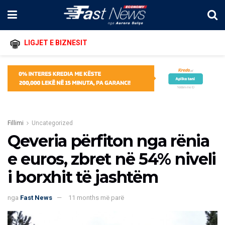
LIGJET E BIZNESIT
Fillimi
Uncategorized
Qeveria përfiton nga rënia
e euros, zbret në 54% niveli
i borxhit të jashtëm
nga
Fast News
11 months më parë