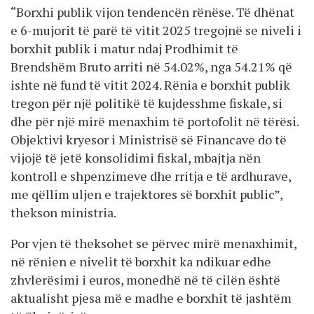
“Borxhi publik vijon tendencën rënëse. Të dhënat
e 6-mujorit të parë të vitit 2025 tregojnë se niveli i
borxhit publik i matur ndaj Prodhimit të
Brendshëm Bruto arriti në 54.02%, nga 54.21% që
ishte në fund të vitit 2024. Rënia e borxhit publik
tregon për një politikë të kujdesshme fiskale, si
dhe për një mirë menaxhim të portofolit në tërësi.
Objektivi kryesor i Ministrisë së Financave do të
vijojë të jetë konsolidimi fiskal, mbajtja nën
kontroll e shpenzimeve dhe rritja e të ardhurave,
me qëllim uljen e trajektores së borxhit public”,
thekson ministria.
Por vjen të theksohet se përvec mirë menaxhimit,
në rënien e nivelit të borxhit ka ndikuar edhe
zhvlerësimi i euros, monedhë në të cilën është
aktualisht pjesa më e madhe e borxhit të jashtëm