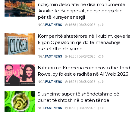
ndriçimin dekorativ në disa monumente
ikonike të Budapestit, në një përpjekje
për të kursyer energji
NGA
FAST NEWS
16:38 | 06/08/2026
0
Kompanitë shtetërore në likuidim, qeveria
krijon Operatorin që do të menaxhojë
asetet dhe detyrimet
NGA
FAST NEWS
16:30 | 06/08/2026
0
Njihuni me Kremena Yordanova dhe Todd
Rowe, dy folësit e radhës në AllWeb 2026
NGA
FAST NEWS
16:26 | 06/08/2026
0
5 ushqime super të shëndetshme që
duhet të shtosh në dietën tënde
NGA
FAST NEWS
10:00 | 06/08/2026
0