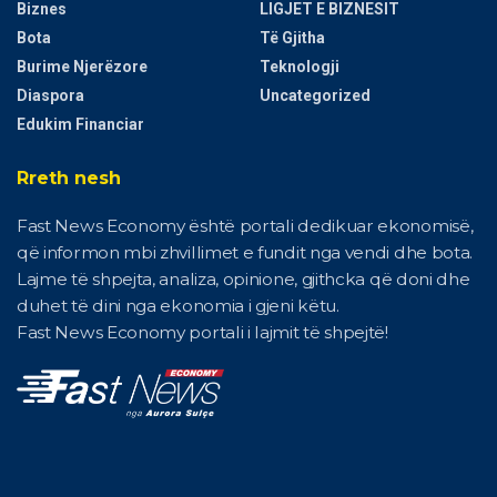
Biznes
LIGJET E BIZNESIT
Bota
Të Gjitha
Burime Njerëzore
Teknologji
Diaspora
Uncategorized
Edukim Financiar
Rreth nesh
Fast News Economy është portali dedikuar ekonomisë,
që informon mbi zhvillimet e fundit nga vendi dhe bota.
Lajme të shpejta, analiza, opinione, gjithcka që doni dhe
duhet të dini nga ekonomia i gjeni këtu.
Fast News Economy portali i lajmit të shpejtë!