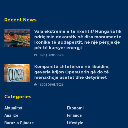
Recent News
Vala ekstreme e të nxehtit/ Hungaria fik
ndriçimin dekorativ në disa monumente
ikonike të Budapestit, në një përpjekje
për të kursyer energji
16:38 | 06/08/2026
Kompanitë shtetërore në likuidim,
qeveria krijon Operatorin që do të
menaxhojë asetet dhe detyrimet
16:30 | 06/08/2026
Categories
Aktualitet
Ekonomi
Analizë
Finance
Barazia Gjinore
Lifestyle