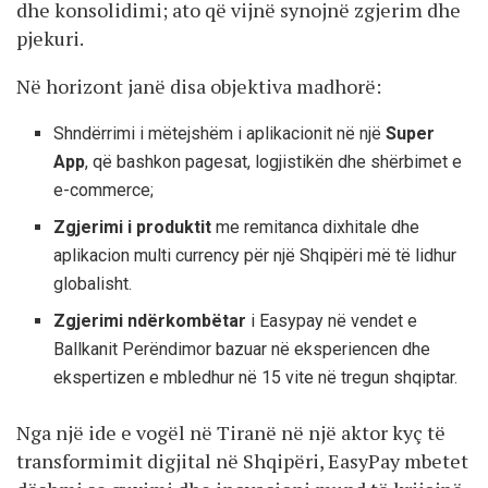
dhe konsolidimi; ato që vijnë synojnë zgjerim dhe
pjekuri.
Në horizont janë disa objektiva madhorë:
Shndërrimi i mëtejshëm i aplikacionit në një
Super
App
, që bashkon pagesat, logjistikën dhe shërbimet e
e-commerce;
Zgjerimi i produktit
me remitanca dixhitale dhe
aplikacion multi currency për një Shqipëri më të lidhur
globalisht.
Zgjerimi ndërkombëtar
i Easypay në vendet e
Ballkanit Perëndimor bazuar në eksperiencen dhe
ekspertizen e mbledhur në 15 vite në tregun shqiptar.
Nga një ide e vogël në Tiranë në një aktor kyç të
transformimit digjital në Shqipëri, EasyPay mbetet