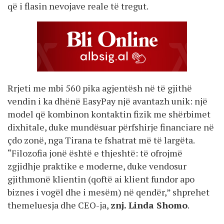
që i flasin nevojave reale të tregut.
Rrjeti me mbi 560 pika agjentësh në të gjithë
vendin i ka dhënë EasyPay një avantazh unik: një
model që kombinon kontaktin fizik me shërbimet
dixhitale, duke mundësuar përfshirje financiare në
çdo zonë, nga Tirana te fshatrat më të largëta.
“Filozofia jonë është e thjeshtë: të ofrojmë
zgjidhje praktike e moderne, duke vendosur
gjithmonë klientin (qoftë ai klient fundor apo
biznes i vogël dhe i mesëm) në qendër,” shprehet
themeluesja dhe CEO-ja,
znj. Linda Shomo
.