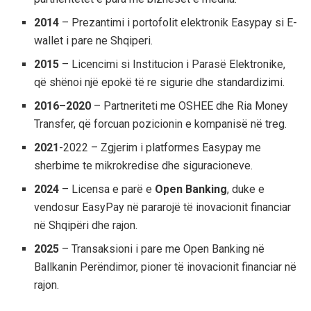
2014
– Prezantimi i portofolit elektronik Easypay si E-
wallet i pare ne Shqiperi.
2015
– Licencimi si Institucion i Parasë Elektronike,
që shënoi një epokë të re sigurie dhe standardizimi.
2016–2020
– Partneriteti me OSHEE dhe Ria Money
Transfer, që forcuan pozicionin e kompanisë në treg.
2021
-2022 – Zgjerim i platformes Easypay me
sherbime te mikrokredise dhe siguracioneve.
2024
– Licensa e parë e
Open Banking
, duke e
vendosur EasyPay në pararojë të inovacionit financiar
në Shqipëri dhe rajon.
2025
– Transaksioni i pare me Open Banking në
Ballkanin Perëndimor, pioner të inovacionit financiar në
rajon.