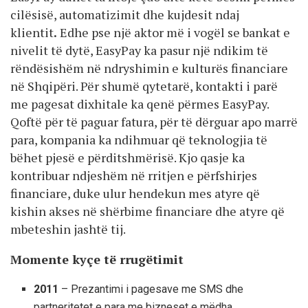
cilësisë, automatizimit dhe kujdesit ndaj
klientit
.
Edhe pse një aktor më i vogël se bankat e
nivelit të dytë, EasyPay ka pasur një ndikim të
rëndësishëm në ndryshimin e kulturës financiare
në Shqipëri. Për shumë qytetarë, kontakti i parë
me pagesat dixhitale ka qenë përmes EasyPay.
Qoftë për të paguar fatura, për të dërguar apo marrë
para, kompania ka ndihmuar që teknologjia të
bëhet pjesë e përditshmërisë. Kjo qasje ka
kontribuar ndjeshëm në rritjen e përfshirjes
financiare, duke ulur hendekun mes atyre që
kishin akses në shërbime financiare dhe atyre që
mbeteshin jashtë tij.
Momente kyçe të rrugëtimit
2011
– Prezantimi i pagesave me SMS dhe
partneritetet e para me bizneset e mëdha.