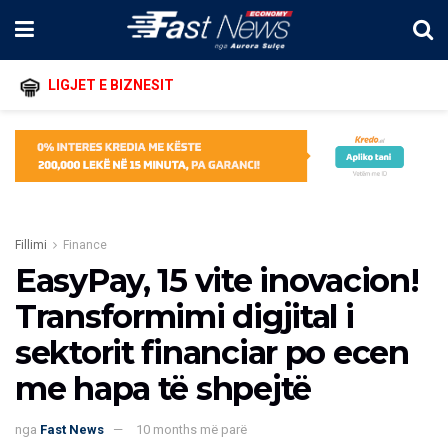
LIGJET E BIZNESIT
Fillimi
Finance
EasyPay, 15 vite inovacion!
Transformimi digjital i
sektorit financiar po ecen
me hapa të shpejtë
nga
Fast News
10 months më parë