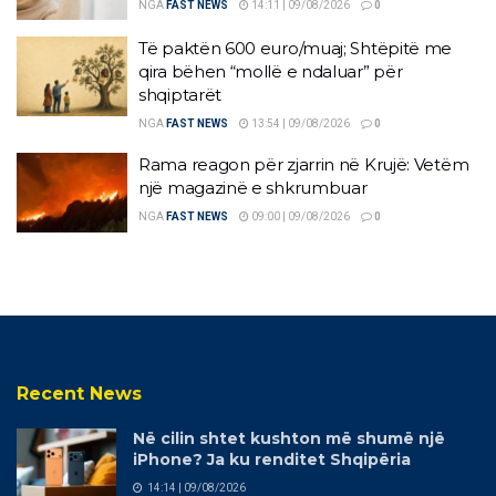
NGA
FAST NEWS
14:11 | 09/08/2026
0
Të paktën 600 euro/muaj; Shtëpitë me
qira bëhen “mollë e ndaluar” për
shqiptarët
NGA
FAST NEWS
13:54 | 09/08/2026
0
Rama reagon për zjarrin në Krujë: Vetëm
një magazinë e shkrumbuar
NGA
FAST NEWS
09:00 | 09/08/2026
0
Recent News
Në cilin shtet kushton më shumë një
iPhone? Ja ku renditet Shqipëria
14:14 | 09/08/2026