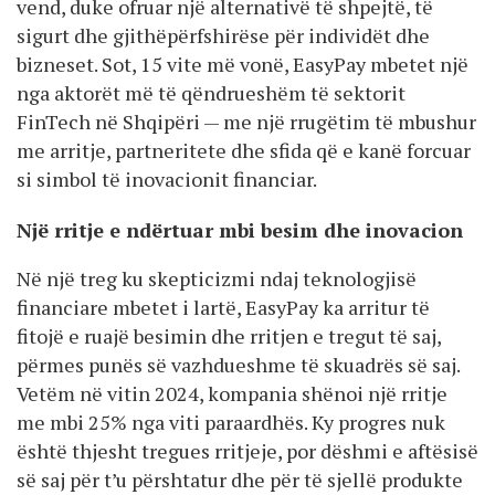
vend, duke ofruar një alternativë të shpejtë, të
sigurt dhe gjithëpërfshirëse për individët dhe
bizneset. Sot, 15 vite më vonë, EasyPay mbetet një
nga aktorët më të qëndrueshëm të sektorit
FinTech në Shqipëri — me një rrugëtim të mbushur
me arritje, partneritete dhe sfida që e kanë forcuar
si simbol të inovacionit financiar.
Një rritje e ndërtuar mbi besim dhe inovacion
Në një treg ku skepticizmi ndaj teknologjisë
financiare mbetet i lartë, EasyPay ka arritur të
fitojë e ruajë besimin dhe rritjen e tregut të saj,
përmes punës së vazhdueshme të skuadrës së saj.
Vetëm në vitin 2024, kompania shënoi një rritje
me mbi 25% nga viti paraardhës. Ky progres nuk
është thjesht tregues rritjeje, por dëshmi e aftësisë
së saj për t’u përshtatur dhe për të sjellë produkte