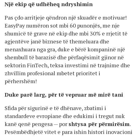
Një ekip që udhëheq ndryshimin
Pas çdo arritjeje qëndron një skuadër e motivuar!
EasyPay numëron sot mbi 60 punonjës, me nje
shumicë të grave në ekip dhe mbi 30% e rrjetit të
agjentëve janë biznese të themeluara dhe
menaxhuara nga gra, duke e bërë kompaninë një
shembull të barazisë dhe përfaqësimit gjinor në
sektorin FinTech, teksa investimi në trajnime dhe
zhvillim profesional mbetet prioritet i
përhershëm!
Duke parë larg, për të vepruar më mirë tani
Sfida për sigurinë e të dhënave, zbatimi i
standardeve evropiane dhe edukimi i tregut nuk
kanë qenë pengesa — por
shtysa për përmirësim
.
Pesëmbëdhjetë vitet e para ishin histori inovacioni