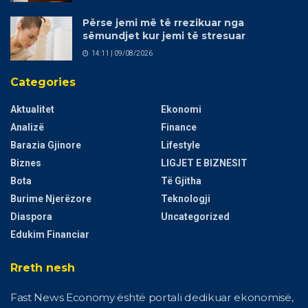
Përse jemi më të rrezikuar nga
sëmundjet kur jemi të stresuar
14:11 | 09/08/2026
Categories
Aktualitet
Ekonomi
Analizë
Finance
Barazia Gjinore
Lifestyle
Biznes
LIGJET E BIZNESIT
Bota
Të Gjitha
Burime Njerëzore
Teknologji
Diaspora
Uncategorized
Edukim Financiar
Rreth nesh
Fast News Economy është portali dedikuar ekonomisë,