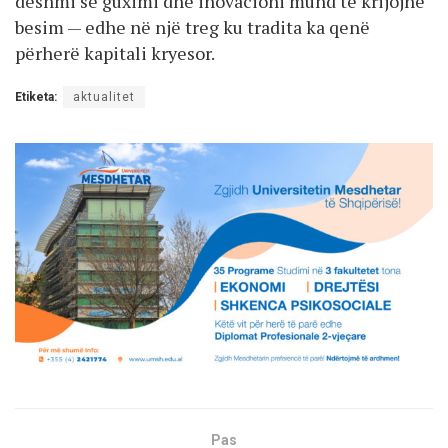
dëshmi se guximi dhe inovacioni mund të krijojnë
besim — edhe në një treg ku tradita ka qenë
përherë kapitali kryesor.
Etiketa:
aktualitet
Pas