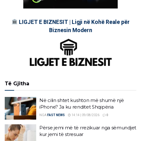
LIGJET E BIZNESIT | Ligji në Kohë Reale për
Biznesin Modern
Të Gjitha
Në cilin shtet kushton më shumë një
iPhone? Ja ku renditet Shqipëria
NGA
FAST NEWS
14:14 | 09/08/2026
0
Përse jemi më të rrezikuar nga sëmundjet
kur jemi të stresuar