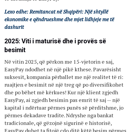
Lexo edhe: Remitancat në Shqipëri: Një shtyllë
ekonomike e qëndrueshme dhe mjet lidhjeje me të
dashurit
2025: Viti i maturisë dhe i provës së
besimit
Në vitin 2025, që përkon me 15-vjetorin e saj,
EasyPay ndodhet në një pikë kthese. Pavarësisht
suksesit, kompania përballet me një realitet të ri:
ruajtjen e besimit në një treg që po diversifikohet
dhe po bëhet më kërkues! Kur një klient zgjedh
EasyPay, ai zgjedh besimin pas emrit të saj — një
kapital i ndërtuar përmes punës së përditshme, jo
përmes dekadave tradite. Ndryshe nga bankat
tradicionale, që gëzojnë sigurinë e historisë,
EasyPay duhet ta fitojë çdo ditë këtë besim përmes