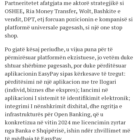
Partneritetet afatgjata me aktorë strategjikë si
OSHEE
,
Ria Money Transfer
,
Wolt, Bashkite e
vendit, DPT, etj forcuan pozicionin e kompanisë si
platformë universale pagesash, si një one stop
shop.
Po gjatë kësaj periudhe, u vijua puna për të
përmirësuar platformën ekzistuese, jo vetëm duke
shtuar shërbime pagesash, por duke përditësuar
aplikacionin EasyPay sipas kërkesave të tregut:
përditësimi në një aplikacion me tre llogari
(individ, biznes dhe ekspres); lancimi në
aplikacioni I sistemit të identifikimit elektronik;
integrimi I nënshkrimit dixhital, dhe ngritja e
infrastrukturës për Open Banking, që u
konkretizua në vitin 2024 me licencimin zyrtar
nga Banka e Shqipërisë, ishin ndër zhvillimet më
të mëdhaja të EasyPay.