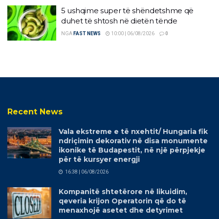
5 ushqime super të shëndetshme që
duhet të shtosh në dietën tënde
NGA
FAST NEWS
10:00 | 06/08/2026
0
Recent News
Vala ekstreme e të nxehtit/ Hungaria fik
ndriçimin dekorativ në disa monumente
ikonike të Budapestit, në një përpjekje
për të kursyer energji
16:38 | 06/08/2026
Kompanitë shtetërore në likuidim,
qeveria krijon Operatorin që do të
menaxhojë asetet dhe detyrimet