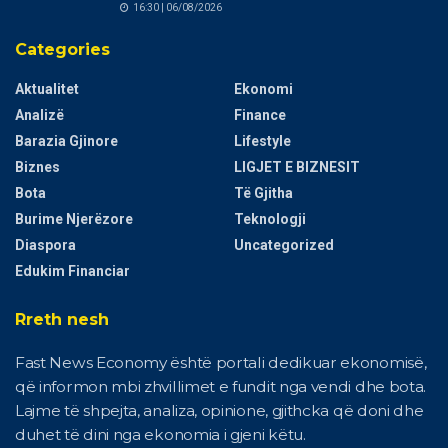
16:30 | 06/08/2026
Categories
Aktualitet
Ekonomi
Analizë
Finance
Barazia Gjinore
Lifestyle
Biznes
LIGJET E BIZNESIT
Bota
Të Gjitha
Burime Njerëzore
Teknologji
Diaspora
Uncategorized
Edukim Financiar
Rreth nesh
Fast News Economy është portali dedikuar ekonomisë,
që informon mbi zhvillimet e fundit nga vendi dhe bota.
Lajme të shpejta, analiza, opinione, gjithcka që doni dhe
duhet të dini nga ekonomia i gjeni këtu.