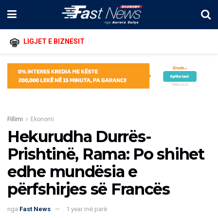
LIGJET E BIZNESIT
Fillimi
Ekonomi
Hekurudha Durrës-
Prishtinë, Rama: Po shihet
edhe mundësia e
përfshirjes së Francës
nga
Fast News
1 year më parë