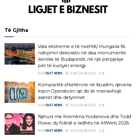
Të Gjitha
Vala ekstreme e të nxehtit/ Hungaria fik
ndriçimin dekorativ në disa monumente
ikonike të Budapestit, në një përpjekje
për të kursyer energji
NGA
FAST NEWS
16:38 | 06/08/2026
0
Kompanitë shtetërore në likuidim, qeveria
krijon Operatorin që do të menaxhojë
asetet dhe detyrimet
NGA
FAST NEWS
16:30 | 06/08/2026
0
Njihuni me Kremena Yordanova dhe Todd
Rowe, dy folësit e radhës në AllWeb 2026
NGA
FAST NEWS
16:26 | 06/08/2026
0