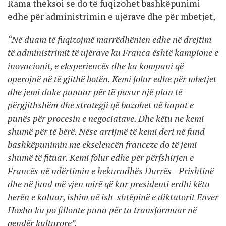
Rama theksoi se do të fuqizohet bashkëpunimi
edhe për administrimin e ujërave dhe për mbetjet,
“Në duam të fuqizojmë marrëdhënien edhe në drejtim
të administrimit të ujërave ku Franca është kampione e
inovacionit, e eksperiencës dhe ka kompani që
operojnë në të gjithë botën. Kemi folur edhe për mbetjet
dhe jemi duke punuar për të pasur një plan të
përgjithshëm dhe strategji që bazohet në hapat e
punës për procesin e negociatave. Dhe këtu ne kemi
shumë për të bërë. Nëse arrijmë të kemi deri në fund
bashkëpunimin me ekselencën franceze do të jemi
shumë të fituar. Kemi folur edhe për përfshirjen e
Francës në ndërtimin e hekurudhës Durrës –Prishtinë
dhe në fund më vjen mirë që kur presidenti erdhi këtu
herën e kaluar, ishim në ish-shtëpinë e diktatorit Enver
Hoxha ku po fillonte puna për ta transformuar në
qendër kulturore”.