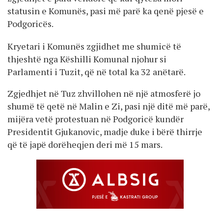
statusin e Komunës, pasi më parë ka qenë pjesë e
Podgoricës.
Kryetari i Komunës zgjidhet me shumicë të
thjeshtë nga Këshilli Komunal njohur si
Parlamenti i Tuzit, që në total ka 32 anëtarë.
Zgjedhjet në Tuz zhvillohen në një atmosferë jo
shumë të qetë në Malin e Zi, pasi një ditë më parë,
mijëra vetë protestuan në Podgoricë kundër
Presidentit Gjukanovic, madje duke i bërë thirrje
që të japë dorëheqjen deri më 15 mars.