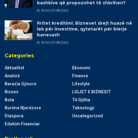
bashkive që propozohet të shkrihen?
09:50 | 07/08/2026
Rritet kreditimi. Bizneset drejt huasë në
lek për investime, qytetarët për blerje
banesash
09:30 | 07/08/2026
Categories
Aktualitet
Ekonomi
Analizë
Finance
Barazia Gjinore
Lifestyle
Biznes
LIGJET E BIZNESIT
Bota
Të Gjitha
Burime Njerëzore
Teknologji
Diaspora
Uncategorized
Edukim Financiar