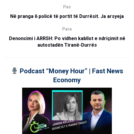
Pas
Në pranga 6 policë të portit të Durrësit. Ja arsyeja
Para
Denoncimi i ARRSH: Po vidhen kabllot e ndriçimit në
autostadën Tiranë-Durrës
Podcast “Money Hour” | Fast News
Economy