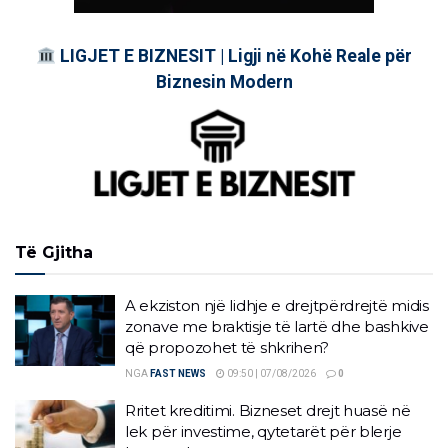
LIGJET E BIZNESIT | Ligji në Kohë Reale për
Biznesin Modern
Të Gjitha
A ekziston një lidhje e drejtpërdrejtë midis
zonave me braktisje të lartë dhe bashkive
që propozohet të shkrihen?
NGA
FAST NEWS
09:50 | 07/08/2026
0
Rritet kreditimi. Bizneset drejt huasë në
lek për investime, qytetarët për blerje