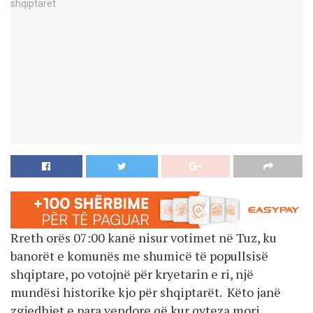
Rreth orës 07:00 kanë nisur votimet në Tuz, ku
banorët e komunës me shumicë të popullsisë
shqiptare, po votojnë për kryetarin e ri, një
mundësi historike kjo për shqiptarët. Këto janë
zgjedhjet e para vendore që kur qyteza mori