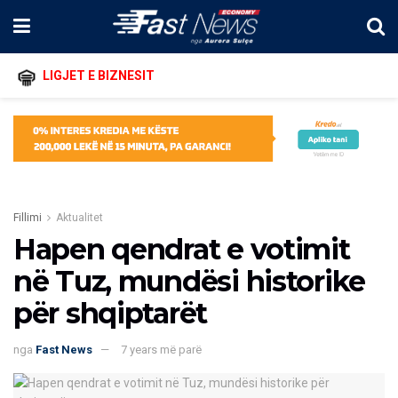
LIGJET E BIZNESIT
Fillimi
Aktualitet
Hapen qendrat e votimit
në Tuz, mundësi historike
për shqiptarët
nga
Fast News
7 years më parë