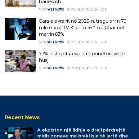
banesash
NGA
FAST NEWS
09:30 | 07/08/2026
0
Gara e ekranit në 2025-n, tregu arrin 70
mln euro; “TV Klan” dhe “Top Channel”
marrin 63%
NGA
FAST NEWS
09:12 | 07/08/2026
0
77% e shqiptarëve, pro punëtorëve të
huaj
NGA
FAST NEWS
09:00 | 07/08/2026
0
Recent News
A ekziston një lidhje e drejtpërdrejtë
midis zonave me braktisje të lartë dhe