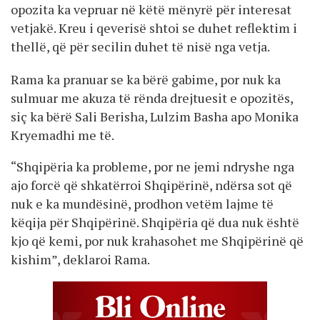
opozita ka vepruar në këtë mënyrë për interesat
vetjakë. Kreu i qeverisë shtoi se duhet reflektim i
thellë, që për secilin duhet të nisë nga vetja.
Rama ka pranuar se ka bërë gabime, por nuk ka
sulmuar me akuza të rënda drejtuesit e opozitës,
siç ka bërë Sali Berisha, Lulzim Basha apo Monika
Kryemadhi me të.
“Shqipëria ka probleme, por ne jemi ndryshe nga
ajo forcë që shkatërroi Shqipërinë, ndërsa sot që
nuk e ka mundësinë, prodhon vetëm lajme të
këqija për Shqipërinë. Shqipëria që dua nuk është
kjo që kemi, por nuk krahasohet me Shqipërinë që
kishim”, deklaroi Rama.