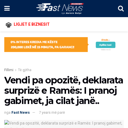
LIGJET E BIZNESIT
Fillimi
Të gjitha
Vendi pa opozitë, deklarata
surprizë e Ramës: I pranoj
gabimet, ja cilat janë..
nga
Fast News
7 years më parë