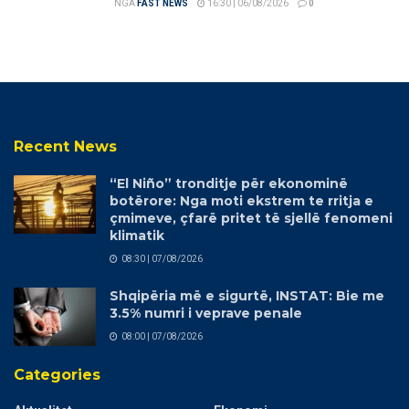
NGA
FAST NEWS
16:30 | 06/08/2026
0
Recent News
“El Niño” tronditje për ekonominë
botërore: Nga moti ekstrem te rritja e
çmimeve, çfarë pritet të sjellë fenomeni
klimatik
08:30 | 07/08/2026
Shqipëria më e sigurtë, INSTAT: Bie me
3.5% numri i veprave penale
08:00 | 07/08/2026
Categories