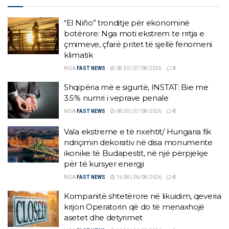
“El Niño” tronditje për ekonominë
botërore: Nga moti ekstrem te rritja e
çmimeve, çfarë pritet të sjellë fenomeni
klimatik
NGA
FAST NEWS
08:30 | 07/08/2026
0
Shqipëria më e sigurtë, INSTAT: Bie me
3.5% numri i veprave penale
NGA
FAST NEWS
08:00 | 07/08/2026
0
Vala ekstreme e të nxehtit/ Hungaria fik
ndriçimin dekorativ në disa monumente
ikonike të Budapestit, në një përpjekje
për të kursyer energji
NGA
FAST NEWS
16:38 | 06/08/2026
0
Kompanitë shtetërore në likuidim, qeveria
krijon Operatorin që do të menaxhojë
asetet dhe detyrimet