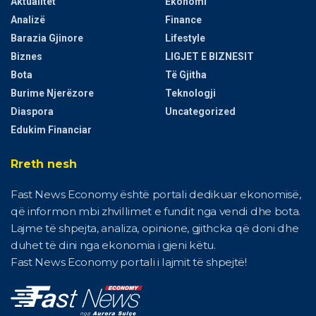
Aktualitet
Ekonomi
Analizë
Finance
Barazia Gjinore
Lifestyle
Biznes
LIGJET E BIZNESIT
Bota
Të Gjitha
Burime Njerëzore
Teknologji
Diaspora
Uncategorized
Edukim Financiar
Rreth nesh
Fast News Economy është portali dedikuar ekonomisë,
që informon mbi zhvillimet e fundit nga vendi dhe bota.
Lajme të shpejta, analiza, opinione, gjithcka që doni dhe
duhet të dini nga ekonomia i gjeni këtu.
Fast News Economy portali i lajmit të shpejtë!