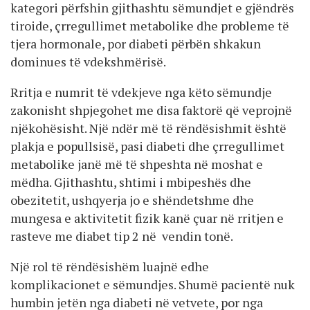
kategori përfshin gjithashtu sëmundjet e gjëndrës
tiroide, çrregullimet metabolike dhe probleme të
tjera hormonale, por diabeti përbën shkakun
dominues të vdekshmërisë.
Rritja e numrit të vdekjeve nga këto sëmundje
zakonisht shpjegohet me disa faktorë që veprojnë
njëkohësisht. Një ndër më të rëndësishmit është
plakja e popullsisë, pasi diabeti dhe çrregullimet
metabolike janë më të shpeshta në moshat e
mëdha. Gjithashtu, shtimi i mbipeshës dhe
obezitetit, ushqyerja jo e shëndetshme dhe
mungesa e aktivitetit fizik kanë çuar në rritjen e
rasteve me diabet tip 2 në vendin tonë.
Një rol të rëndësishëm luajnë edhe
komplikacionet e sëmundjes. Shumë pacientë nuk
humbin jetën nga diabeti në vetvete, por nga