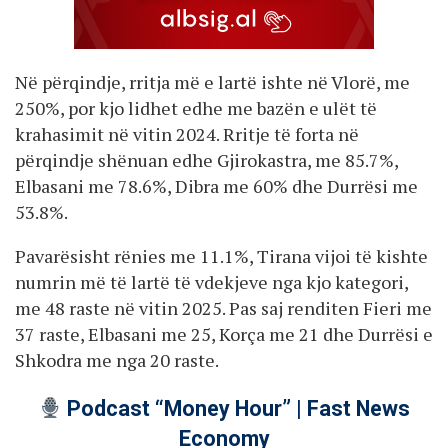
Në përqindje, rritja më e lartë ishte në Vlorë, me
250%, por kjo lidhet edhe me bazën e ulët të
krahasimit në vitin 2024. Rritje të forta në
përqindje shënuan edhe Gjirokastra, me 85.7%,
Elbasani me 78.6%, Dibra me 60% dhe Durrësi me
53.8%.
Pavarësisht rënies me 11.1%, Tirana vijoi të kishte
numrin më të lartë të vdekjeve nga kjo kategori,
me 48 raste në vitin 2025. Pas saj renditen Fieri me
37 raste, Elbasani me 25, Korça me 21 dhe Durrësi e
Shkodra me nga 20 raste.
Podcast “Money Hour” | Fast News
Economy