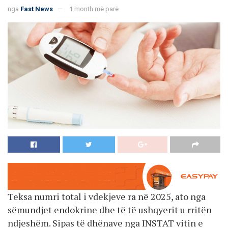
nga
Fast News
1 month më parë
Teksa numri total i vdekjeve ra në 2025, ato nga
sëmundjet endokrine dhe të të ushqyerit u rritën
ndjeshëm. Sipas të dhënave nga INSTAT vitin e