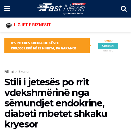
LIGJET E BIZNESIT
Fillimi
Ekonomi
Stili i jetesës po rrit
vdekshmërinë nga
sëmundjet endokrine,
diabeti mbetet shkaku
kryesor