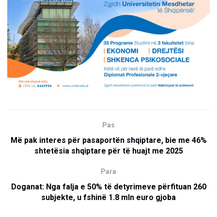
Pas
Më pak interes për pasaportën shqiptare, bie me 46%
shtetësia shqiptare për të huajt me 2025
Para
Doganat: Nga falja e 50% të detyrimeve përfituan 260
subjekte, u fshinë 1.8 mln euro gjoba