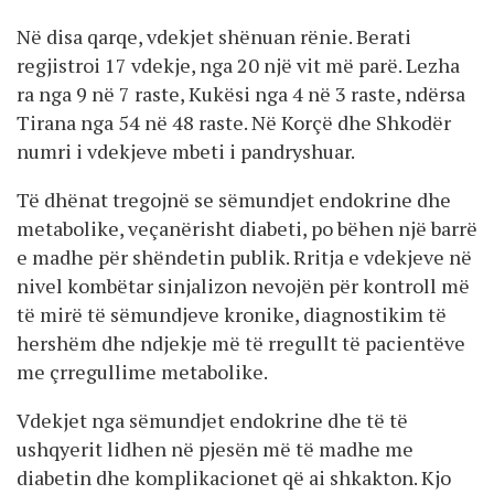
Në disa qarqe, vdekjet shënuan rënie. Berati
regjistroi 17 vdekje, nga 20 një vit më parë. Lezha
ra nga 9 në 7 raste, Kukësi nga 4 në 3 raste, ndërsa
Tirana nga 54 në 48 raste. Në Korçë dhe Shkodër
numri i vdekjeve mbeti i pandryshuar.
Të dhënat tregojnë se sëmundjet endokrine dhe
metabolike, veçanërisht diabeti, po bëhen një barrë
e madhe për shëndetin publik. Rritja e vdekjeve në
nivel kombëtar sinjalizon nevojën për kontroll më
të mirë të sëmundjeve kronike, diagnostikim të
hershëm dhe ndjekje më të rregullt të pacientëve
me çrregullime metabolike.
Vdekjet nga sëmundjet endokrine dhe të të
ushqyerit lidhen në pjesën më të madhe me
diabetin dhe komplikacionet që ai shkakton. Kjo