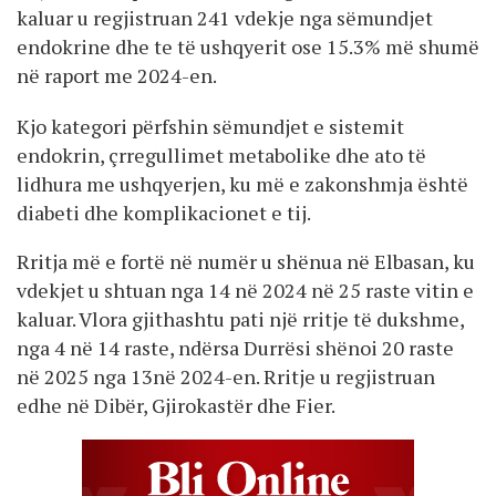
kaluar u regjistruan 241 vdekje nga sëmundjet
endokrine dhe te të ushqyerit ose 15.3% më shumë
në raport me 2024-en.
Kjo kategori përfshin sëmundjet e sistemit
endokrin, çrregullimet metabolike dhe ato të
lidhura me ushqyerjen, ku më e zakonshmja është
diabeti dhe komplikacionet e tij.
Rritja më e fortë në numër u shënua në Elbasan, ku
vdekjet u shtuan nga 14 në 2024 në 25 raste vitin e
kaluar. Vlora gjithashtu pati një rritje të dukshme,
nga 4 në 14 raste, ndërsa Durrësi shënoi 20 raste
në 2025 nga 13në 2024-en. Rritje u regjistruan
edhe në Dibër, Gjirokastër dhe Fier.