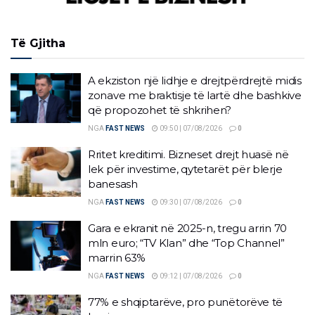
Të Gjitha
A ekziston një lidhje e drejtpërdrejtë midis
zonave me braktisje të lartë dhe bashkive
që propozohet të shkrihen?
NGA
FAST NEWS
09:50 | 07/08/2026
0
Rritet kreditimi. Bizneset drejt huasë në
lek për investime, qytetarët për blerje
banesash
NGA
FAST NEWS
09:30 | 07/08/2026
0
Gara e ekranit në 2025-n, tregu arrin 70
mln euro; “TV Klan” dhe “Top Channel”
marrin 63%
NGA
FAST NEWS
09:12 | 07/08/2026
0
77% e shqiptarëve, pro punëtorëve të