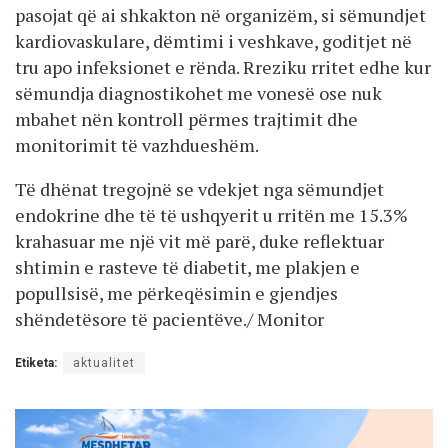
pasojat që ai shkakton në organizëm, si sëmundjet
kardiovaskulare, dëmtimi i veshkave, goditjet në
tru apo infeksionet e rënda. Rreziku rritet edhe kur
sëmundja diagnostikohet me vonesë ose nuk
mbahet nën kontroll përmes trajtimit dhe
monitorimit të vazhdueshëm.
Të dhënat tregojnë se vdekjet nga sëmundjet
endokrine dhe të të ushqyerit u rritën me 15.3%
krahasuar me një vit më parë, duke reflektuar
shtimin e rasteve të diabetit, me plakjen e
popullsisë, me përkeqësimin e gjendjes
shëndetësore të pacientëve./ Monitor
Etiketa:
aktualitet