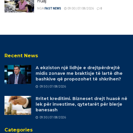
huaj
NGA
FAST NEWS
09:00 | 07/08/2026
0
Recent News
A ekziston një lidhje e drejtpërdrejtë
midis zonave me braktisje të lartë dhe
bashkive që propozohet të shkrihen?
09:50 | 07/08/2026
Rritet kreditimi. Bizneset drejt huasë në
lek për investime, qytetarët për blerje
banesash
09:30 | 07/08/2026
Categories