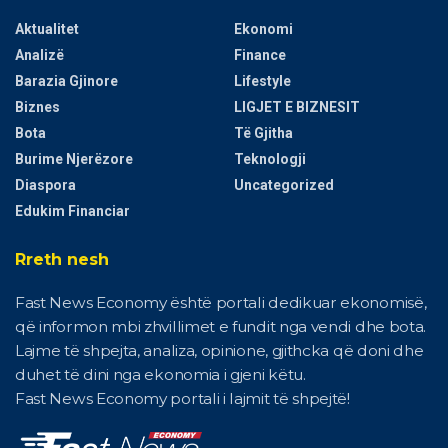
Aktualitet
Ekonomi
Analizë
Finance
Barazia Gjinore
Lifestyle
Biznes
LIGJET E BIZNESIT
Bota
Të Gjitha
Burime Njerëzore
Teknologji
Diaspora
Uncategorized
Edukim Financiar
Rreth nesh
Fast News Economy është portali dedikuar ekonomisë,
që informon mbi zhvillimet e fundit nga vendi dhe bota.
Lajme të shpejta, analiza, opinione, gjithcka që doni dhe
duhet të dini nga ekonomia i gjeni këtu.
Fast News Economy portali i lajmit të shpejtë!