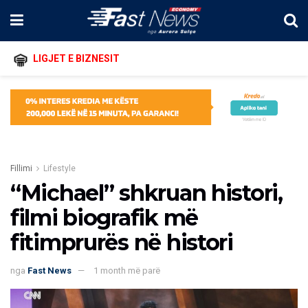
LIGJET E BIZNESIT
Fillimi
Lifestyle
“Michael” shkruan histori,
filmi biografik më
fitimprurës në histori
nga
Fast News
1 month më parë