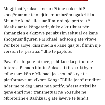
Megjithatë, suksesi në arkëtime nuk është
shoqëruar me të njëjtin entuziazëm nga kritika.
Shumë e kanë cilësuar filmin si një portret të
idealizuar të këngëtarit, duke e kritikuar për
shmangien e akuzave për abuzim seksual që kanë
shoqëruar figurën e Michael Jackson gjatë viteve.
Për këtë arsye, disa media e kanë quajtur filmin një
version të “pastruar” dhe të paplotë.
Pavarësisht polemikave, publiku e ka pritur me
interes të madh filmin. Suksesi i tij ka rikthyer
edhe muzikën e Michael Jackson në krye të
platformave muzikore. Kënga “Billie Jean” renditet
ndër më të dëgjuarat në Spotify, ndërsa artisti ka
qenë emri më i transmetuar në YouTube në
Mbretërinë e Bashkuar gjatë javëve të fundit.