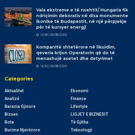
Vala ekstreme e të nxehtit/ Hungaria fik
ndriçimin dekorativ në disa monumente
ikonike të Budapestit, në një përpjekje
për të kursyer energji
16:38 | 06/08/2026
Kompanitë shtetërore në likuidim,
qeveria krijon Operatorin që do të
menaxhojë asetet dhe detyrimet
16:30 | 06/08/2026
Categories
Aktualitet
Ekonomi
Analizë
Finance
Barazia Gjinore
Lifestyle
Biznes
LIGJET E BIZNESIT
Bota
Të Gjitha
Burime Njerëzore
Teknologji