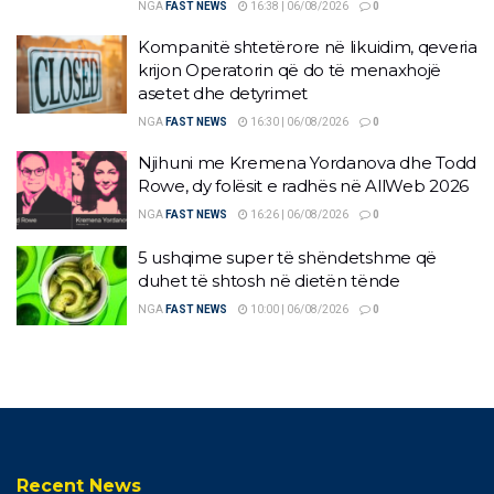
NGA
FAST NEWS
16:38 | 06/08/2026
0
Kompanitë shtetërore në likuidim, qeveria
krijon Operatorin që do të menaxhojë
asetet dhe detyrimet
NGA
FAST NEWS
16:30 | 06/08/2026
0
Njihuni me Kremena Yordanova dhe Todd
Rowe, dy folësit e radhës në AllWeb 2026
NGA
FAST NEWS
16:26 | 06/08/2026
0
5 ushqime super të shëndetshme që
duhet të shtosh në dietën tënde
NGA
FAST NEWS
10:00 | 06/08/2026
0
Recent News