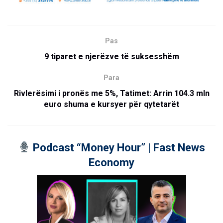
Pas
9 tiparet e njerëzve të suksesshëm
Para
Rivlerësimi i pronës me 5%, Tatimet: Arrin 104.3 mln
euro shuma e kursyer për qytetarët
Podcast “Money Hour” | Fast News
Economy