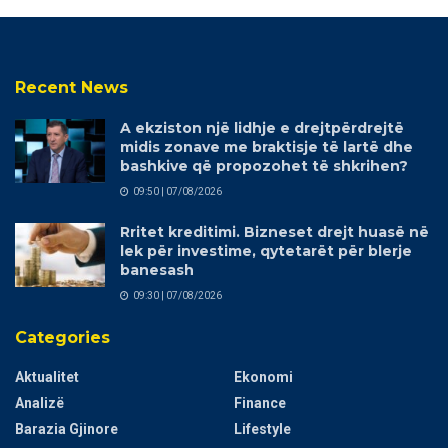
Recent News
A ekziston një lidhje e drejtpërdrejtë
midis zonave me braktisje të lartë dhe
bashkive që propozohet të shkrihen?
09:50 | 07/08/2026
Rritet kreditimi. Bizneset drejt huasë në
lek për investime, qytetarët për blerje
banesash
09:30 | 07/08/2026
Categories
Aktualitet
Ekonomi
Analizë
Finance
Barazia Gjinore
Lifestyle