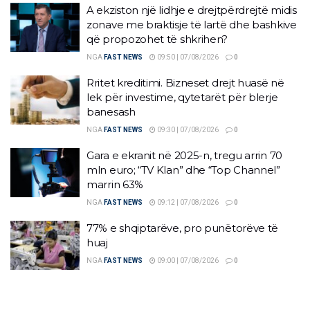
A ekziston një lidhje e drejtpërdrejtë midis
zonave me braktisje të lartë dhe bashkive
që propozohet të shkrihen?
NGA
FAST NEWS
09:50 | 07/08/2026
0
Rritet kreditimi. Bizneset drejt huasë në
lek për investime, qytetarët për blerje
banesash
NGA
FAST NEWS
09:30 | 07/08/2026
0
Gara e ekranit në 2025-n, tregu arrin 70
mln euro; “TV Klan” dhe “Top Channel”
marrin 63%
NGA
FAST NEWS
09:12 | 07/08/2026
0
77% e shqiptarëve, pro punëtorëve të
huaj
NGA
FAST NEWS
09:00 | 07/08/2026
0