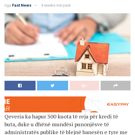
nga
Fast News
4 weeks më parë
Qeveria ka hapur 300 kuota të reja për kredi të
buta, duke u dhënë mundësi punonjësve të
administratës publike të blejnë banesën e tyre me