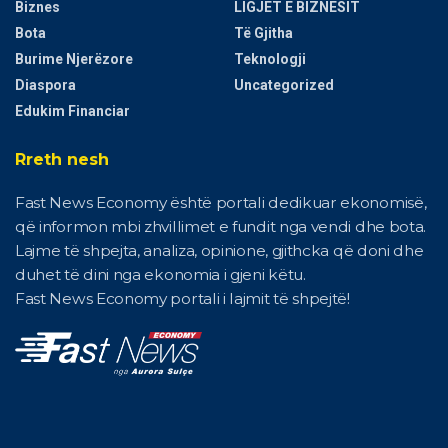
Biznes
LIGJET E BIZNESIT
Bota
Të Gjitha
Burime Njerëzore
Teknologji
Diaspora
Uncategorized
Edukim Financiar
Rreth nesh
Fast News Economy është portali dedikuar ekonomisë,
që informon mbi zhvillimet e fundit nga vendi dhe bota.
Lajme të shpejta, analiza, opinione, gjithcka që doni dhe
duhet të dini nga ekonomia i gjeni këtu.
Fast News Economy portali i lajmit të shpejtë!