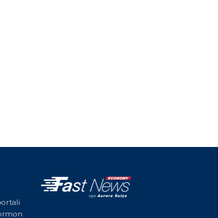
ortali
formon