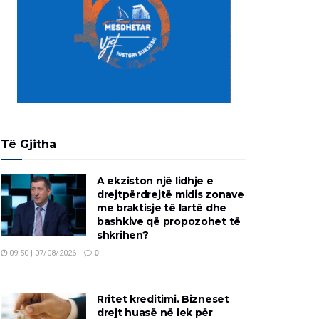
Të Gjitha
A ekziston një lidhje e
drejtpërdrejtë midis zonave
me braktisje të lartë dhe
bashkive që propozohet të
shkrihen?
09:50 | 07/08/2026
0
Rritet kreditimi. Bizneset
drejt huasë në lek për