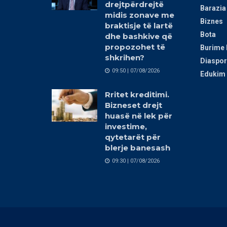
drejtpërdrejtë
Barazia
midis zonave me
Biznes
braktisje të lartë
Bota
dhe bashkive që
propozohet të
Burime 
shkrihen?
Diaspor
09:50 | 07/08/2026
Edukim 
Rritet kreditimi.
Bizneset drejt
huasë në lek për
investime,
qytetarët për
blerje banesash
09:30 | 07/08/2026