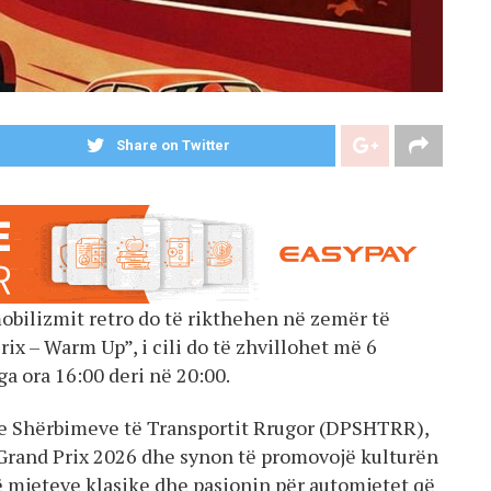
Share on Twitter
obilizmit retro do të rikthehen në zemër të
ix – Warm Up”, i cili do të zhvillohet më 6
a ora 16:00 deri në 20:00.
e e Shërbimeve të Transportit Rrugor (DPSHTRR),
 Grand Prix 2026 dhe synon të promovojë kulturën
ë mjeteve klasike dhe pasionin për automjetet që