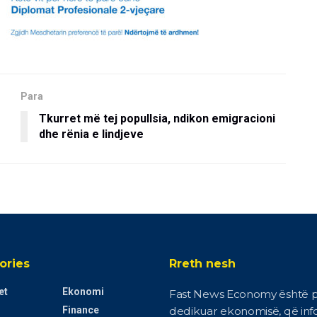
Para
Tkurret më tej popullsia, ndikon emigracioni
dhe rënia e lindjeve
ories
Rreth nesh
et
Ekonomi
Fast News Economy është p
Finance
dedikuar ekonomisë, që in