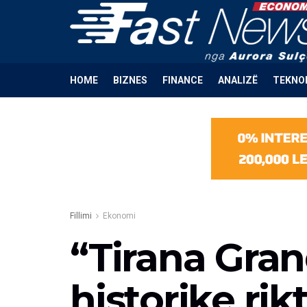
HOME
BIZNES
FINANCE
ANALIZË
TEKNO
Fillimi
Ekonomi
“Tirana Gra
historike ri