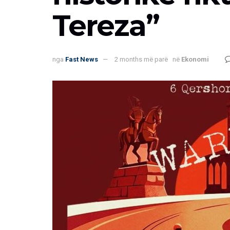
Tereza”
nga
Fast News
2 months më parë
në
Ekonomi