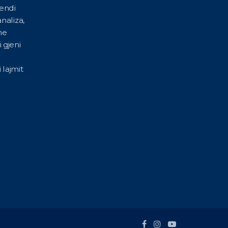
vendi
naliza,
he
 gjeni
 lajmit