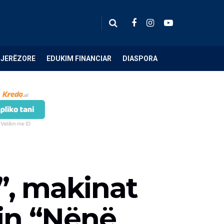
NJERËZORE
EDUKIM FINANCIAR
DIASPORA
”, makinat
hin “Nënë