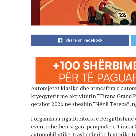
Share on Facebook
Automjetet klasike dhe atmosfera e autom
kryeqytetit me aktivitetin “Tirana Grand Pr
qershor 2026 në sheshin “Nënë Tereza”, ng
I organizuar nga Drejtoria e Përgjithshm
eventi shërben si gara paraprake e Tirana
automobilistike, trashëgiminë historike t