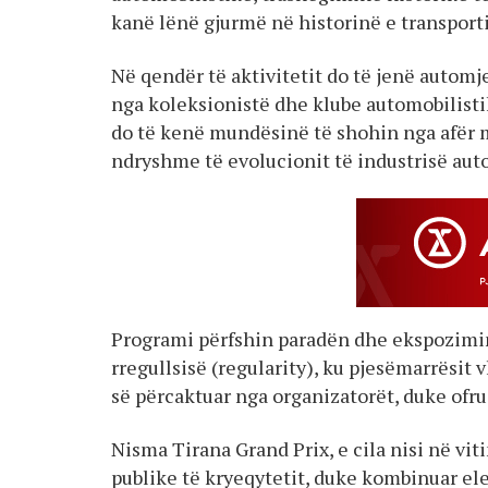
kanë lënë gjurmë në historinë e transporti
Në qendër të aktivitetit do të jenë automje
nga koleksionistë dhe klube automobilistik
do të kenë mundësinë të shohin nga afër 
ndryshme të evolucionit të industrisë aut
Programi përfshin paradën dhe ekspozimin
rregullsisë (regularity), ku pjesëmarrësit
së përcaktuar nga organizatorët, duke ofru
Nisma Tirana Grand Prix, e cila nisi në viti
publike të kryeqytetit, duke kombinuar el