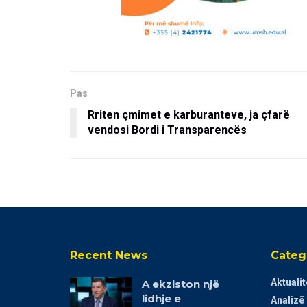
Pas
Rriten çmimet e karburanteve, ja çfarë
vendosi Bordi i Transparencës
Recent News
Categ
Aktualit
A ekziston një
lidhje e
Analizë