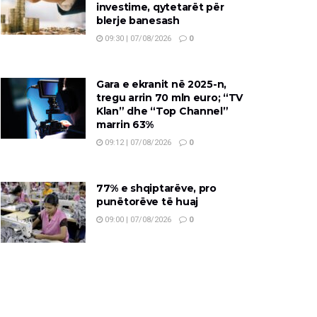
investime, qytetarët për
blerje banesash
09:30 | 07/08/2026
0
Gara e ekranit në 2025-n,
tregu arrin 70 mln euro; “TV
Klan” dhe “Top Channel”
marrin 63%
09:12 | 07/08/2026
0
77% e shqiptarëve, pro
punëtorëve të huaj
09:00 | 07/08/2026
0