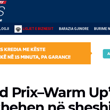
LOGJI
LIGJET E BIZNESIT
BARAZIA GJINORE
BURIME 
nd Prix–Warm Up
kthehen në shes