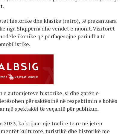
t.
tet historike dhe klasike (retro), të prezantuara
e nga Shqipëria dhe vendet e rajonit. Vizitorët
modele ikonike që përfaqësojnë periudha të
omobilistike.
 e automjeteve historike, si dhe garën e
 vlerësohen për saktësinë në respektimin e kohës
ar një spektakël të veçantë për publikun.
n 2023, ka krijuar një traditë të re në jetën
ementët kulturorë, turistikë dhe historikë me