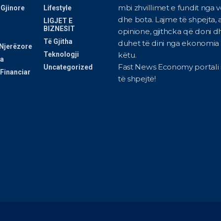
mbi zhvillimet e fundit nga 
 Gjinore
Lifestyle
dhe bota. Lajme të shpejta, a
LIGJET E
BIZNESIT
opinione, gjithcka që doni d
Të Gjitha
duhet të dini nga ekonomia i
Njerëzore
Teknologji
këtu.
a
Fast News Economy portali i
Uncategorized
Financiar
të shpejtë!