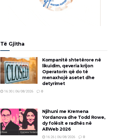
Të Gjitha
Kompanitë shtetërore në
likuidim, qeveria krijon
Operatorin që do të
menaxhojë asetet dhe
detyrimet
16:30 | 06/08/2026
0
Njihuni me Kremena
Yordanova dhe Todd Rowe,
dy folësit e radhës në
AllWeb 2026
16:26 | 06/08/2026
0