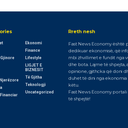
ories
Rreth nesh
et
Ekonomi
Fast News Economy është p
Finance
dedikuar ekonomisë, që in
mbi zhvillimet e fundit nga 
 Gjinore
Lifestyle
dhe bota. Lajme të shpejta, a
LIGJET E
BIZNESIT
opinione, gjithcka që doni d
Të Gjitha
duhet të dini nga ekonomia i
Njerëzore
Teknologji
këtu.
a
Fast News Economy portali i
Uncategorized
Financiar
të shpejtë!