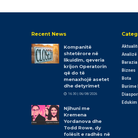
Recent News
Categ
Aktualit
Kompanitë
shtetërore në
Analizë
likuidim, qeveria
Barazia
krijon Operatorin
Biznes
që do të
Bota
menaxhojë asetet
dhe detyrimet
Burime 
16:30 | 06/08/2026
Diaspor
Edukim 
Njihuni me
Kremena
Yordanova dhe
Todd Rowe, dy
folësit e radhës në