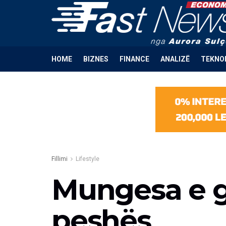
HOME
BIZNES
FINANCE
ANALIZË
TEKNO
Fillimi
Lifestyle
Mungesa e g
peshës