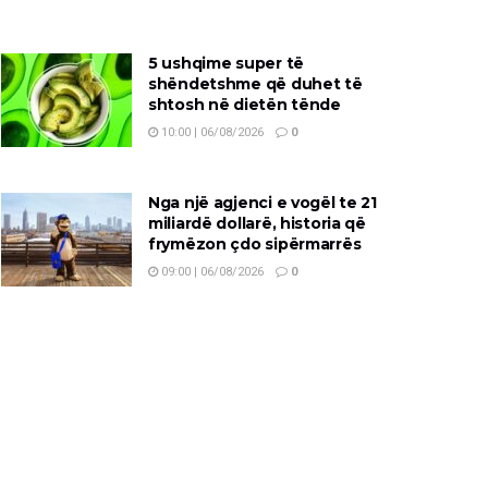
5 ushqime super të
shëndetshme që duhet të
shtosh në dietën tënde
10:00 | 06/08/2026
0
Nga një agjenci e vogël te 21
miliardë dollarë, historia që
frymëzon çdo sipërmarrës
09:00 | 06/08/2026
0