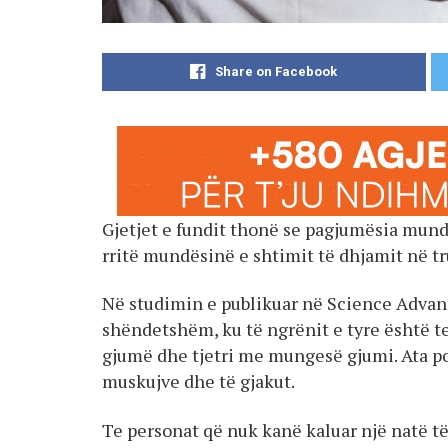
Share on Facebook
Gjetjet e fundit thonë se pagjumësia mun
rritë mundësinë e shtimit të dhjamit në tr
Në studimin e publikuar në Science Advanc
shëndetshëm, ku të ngrënit e tyre është te
gjumë dhe tjetri me mungesë gjumi. Ata p
muskujve dhe të gjakut.
Te personat që nuk kanë kaluar një natë të