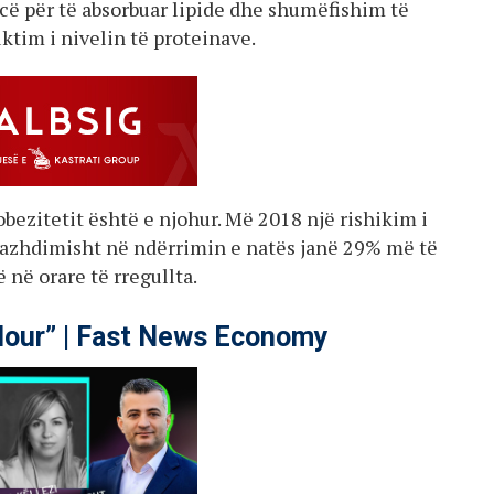
cë për të absorbuar lipide dhe shumëfishim të
ktim i nivelin të proteinave.
bezitetit është e njohur. Më 2018 një rishikim i
 vazhdimisht në ndërrimin e natës janë 29% më të
 në orare të rregullta.
our” | Fast News Economy