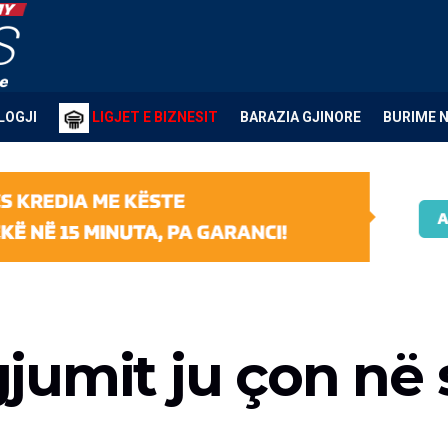
LOGJI
LIGJET E BIZNESIT
BARAZIA GJINORE
BURIME 
jumit ju çon në 