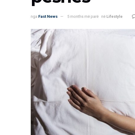
nga
Fast News
5 months më parë
në
Lifestyle