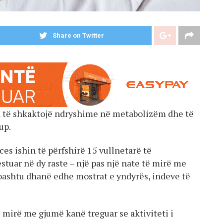
Share on Twitter
d të shkaktojë ndryshime në metabolizëm dhe të
up.
es ishin të përfshirë 15 vullnetarë të
stuar në dy raste – një pas një nate të mirë me
oashtu dhanë edhe mostrat e yndyrës, indeve të
 mirë me gjumë kanë treguar se aktiviteti i