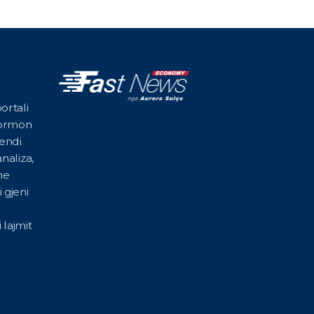
ortali
formon
vendi
naliza,
he
 gjeni
 lajmit