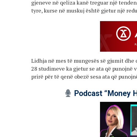
gjeneve në qeliza kanë treguar një tenden
tyre, kurse në muskuj është gjetur një redu
Lidhja në mes të mungesës së gjumit dhe o
28 studimeve ka gjetur se ata që punojnë
prirë për të qenë obezë sesa ata që punojnë
Podcast “Money H