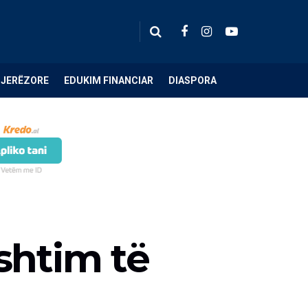
NJERËZORE
EDUKIM FINANCIAR
DIASPORA
shtim të