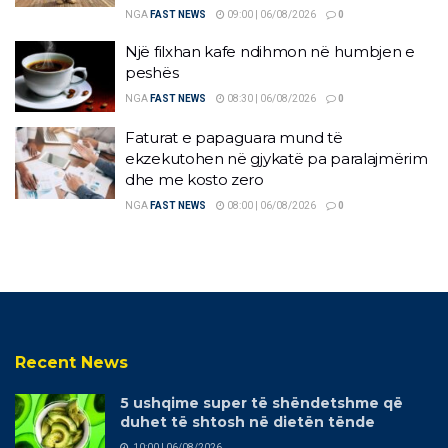
NGA
FAST NEWS
09:00 | 06/08/2026
0
Një filxhan kafe ndihmon në humbjen e
peshës
NGA
FAST NEWS
08:30 | 06/08/2026
0
Faturat e papaguara mund të
ekzekutohen në gjykatë pa paralajmërim
dhe me kosto zero
NGA
FAST NEWS
08:00 | 06/08/2026
0
Recent News
5 ushqime super të shëndetshme që
duhet të shtosh në dietën tënde
10:00 | 06/08/2026