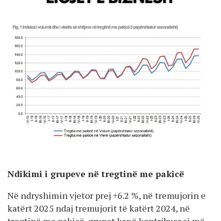
Ndikimi i grupeve në tregtinë me pakicë
Në ndryshimin vjetor prej +6.2 %, në tremujorin e
katërt 2025 ndaj tremujorit të katërt 2024, në
tregtinë me pakicë, grupet kanë kontribuar si më