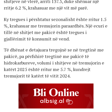
shitjeve në vlerë, arriti 137.5, duke shënuar një
rritje 6.2 %, krahasuar me një vit më parë.
Ky tregues i përshtatur sezonalisht ështe rritur 1.5
%, krahasuar me tremujorin paraardhës. Një ecuri e
tillë në shitjet me pakicë është tregues i
gjallërimit të konsumit në vend.
Të dhënat e detajuara tregojnë se në tregtinë me
pakicë, pa përfshirë tregtinë me pakicë të
hidrokarbureve, volumi i shitjeve në tremujorin e
katërt 2025 është rritur me 5.7 %, kundrejt
tremujorit të katërt të vitit 2024.