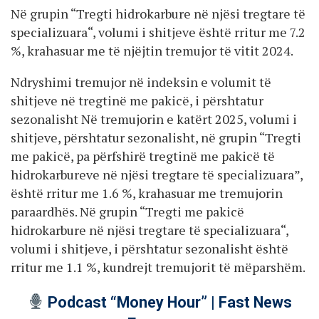
Në grupin “Tregti hidrokarbure në njësi tregtare të
specializuara“, volumi i shitjeve është rritur me 7.2
%, krahasuar me të njëjtin tremujor të vitit 2024.
Ndryshimi tremujor në indeksin e volumit të
shitjeve në tregtinë me pakicë, i përshtatur
sezonalisht Në tremujorin e katërt 2025, volumi i
shitjeve, përshtatur sezonalisht, në grupin “Tregti
me pakicë, pa përfshirë tregtinë me pakicë të
hidrokarbureve në njësi tregtare të specializuara”,
është rritur me 1.6 %, krahasuar me tremujorin
paraardhës. Në grupin “Tregti me pakicë
hidrokarbure në njësi tregtare të specializuara“,
volumi i shitjeve, i përshtatur sezonalisht është
rritur me 1.1 %, kundrejt tremujorit të mëparshëm.
Podcast “Money Hour” | Fast News