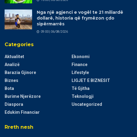
Nga një agjenci e vogël te 21 miliardë
dollarë, historia që frymëzon çdo
sipërmarrës
09:00 | 06/08/2026
Categories
Aktualitet
Ekonomi
Analizë
Finance
Barazia Gjinore
Lifestyle
Biznes
LIGJET E BIZNESIT
Bota
Të Gjitha
Burime Njerëzore
Teknologji
Diaspora
Uncategorized
Edukim Financiar
Rreth nesh