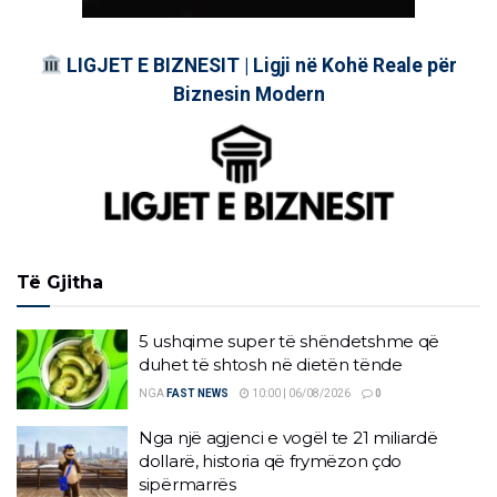
LIGJET E BIZNESIT | Ligji në Kohë Reale për
Biznesin Modern
Të Gjitha
5 ushqime super të shëndetshme që
duhet të shtosh në dietën tënde
NGA
FAST NEWS
10:00 | 06/08/2026
0
Nga një agjenci e vogël te 21 miliardë
dollarë, historia që frymëzon çdo
sipërmarrës