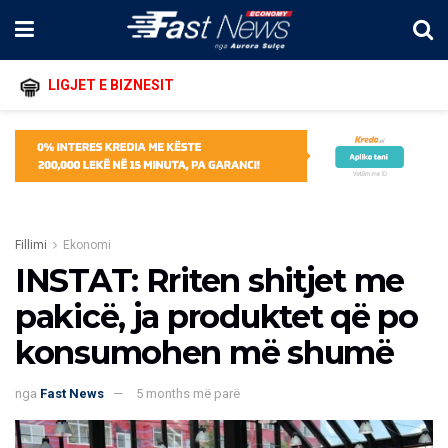
LIGJET E BIZNESIT
Fillimi
Ekonomi
INSTAT: Rriten shitjet me
pakicë, ja produktet që po
konsumohen më shumë
nga
Fast News
5 months më parë