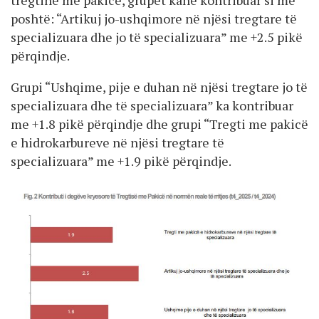
poshtë: “Artikuj jo-ushqimore në njësi tregtare të
specializuara dhe jo të specializuara” me +2.5 pikë
përqindje.
Grupi “Ushqime, pije e duhan në njësi tregtare jo të
specializuara dhe të specializuara” ka kontribuar
me +1.8 pikë përqindje dhe grupi “Tregti me pakicë
e hidrokarbureve në njësi tregtare të
specializuara” me +1.9 pikë përqindje.