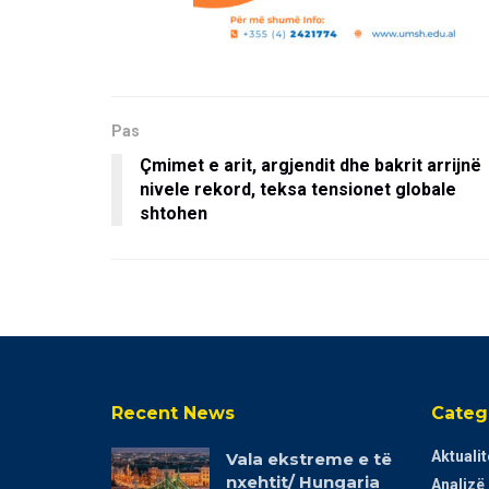
Pas
Çmimet e arit, argjendit dhe bakrit arrijnë
nivele rekord, teksa tensionet globale
shtohen
Recent News
Categ
Aktualit
Vala ekstreme e të
nxehtit/ Hungaria
Analizë