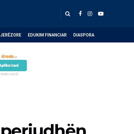
NJERËZORE
EDUKIM FINANCIAR
DIASPORA
 periudhën