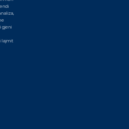
vendi
naliza,
he
 gjeni
 lajmit