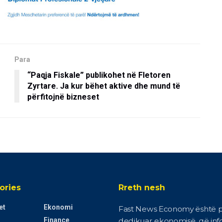
Para
“Paqja Fiskale” publikohet në Fletoren
Zyrtare. Ja kur bëhet aktive dhe mund të
përfitojnë bizneset
ories
Rreth nesh
et
Ekonomi
Fast News Economy është p
Finance
dedikuar ekonomisë, që in