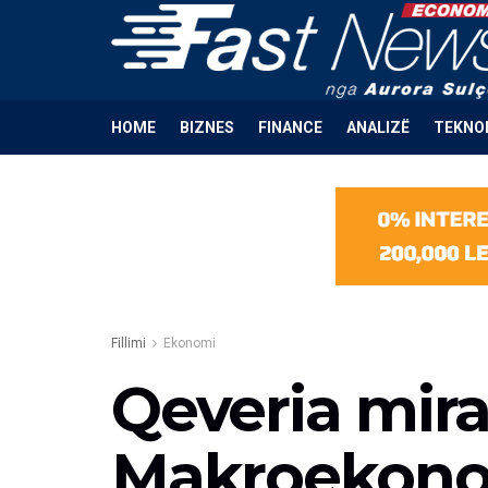
HOME
BIZNES
FINANCE
ANALIZË
TEKNO
Fillimi
Ekonomi
Qeveria mir
Makroekonom