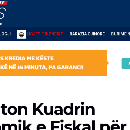
LOGJI
LIGJET E BIZNESIT
BARAZIA GJINORE
BURIME 
aton Kuadrin
ik e Fiskal për