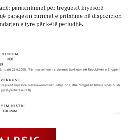
në: parashikimet për treguesit kryesorë
ë paraqesin burimet e pritshme në dispozicion
ndarjen e tyre për këtë periudhë.