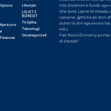
mbi zhvillimet e fundit nga 
 Gjinore
Lifestyle
dhe bota. Lajme të shpejta, a
LIGJET E
BIZNESIT
opinione, gjithcka që doni d
Të Gjitha
duhet të dini nga ekonomia i
Njerëzore
Teknologji
këtu.
a
Fast News Economy portali i
Uncategorized
Financiar
të shpejtë!