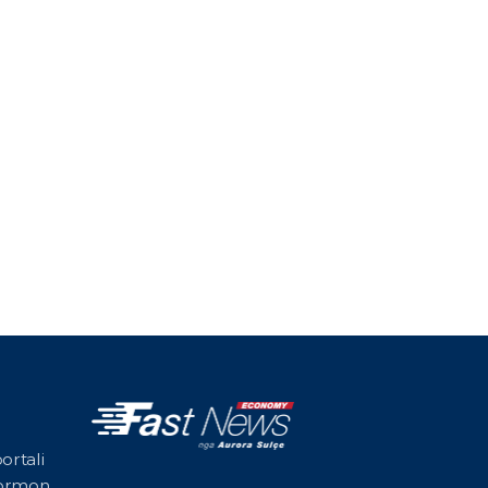
ortali
formon