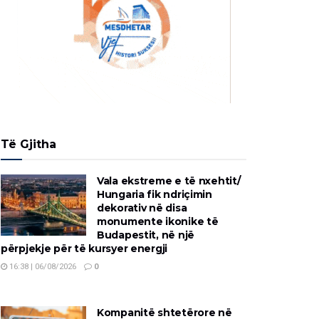
Të Gjitha
Vala ekstreme e të nxehtit/
Hungaria fik ndriçimin
dekorativ në disa
monumente ikonike të
Budapestit, në një
përpjekje për të kursyer energji
16:38 | 06/08/2026
0
Kompanitë shtetërore në