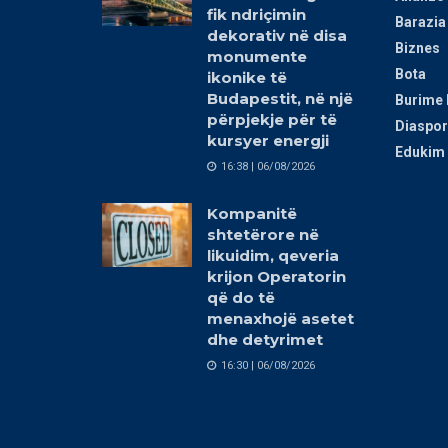
fik ndriçimin
Barazia
dekorativ në disa
Biznes
monumente
Bota
ikonike të
Budapestit, në një
Burime 
përpjekje për të
Diaspor
kursyer energji
Edukim 
16:38 | 06/08/2026
Kompanitë
shtetërore në
likuidim, qeveria
krijon Operatorin
që do të
menaxhojë asetet
dhe detyrimet
16:30 | 06/08/2026