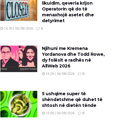
likuidim, qeveria krijon
Operatorin që do të
menaxhojë asetet dhe
detyrimet
16:30 | 06/08/2026
0
Njihuni me Kremena
Yordanova dhe Todd Rowe,
dy folësit e radhës në
AllWeb 2026
16:26 | 06/08/2026
0
5 ushqime super të
shëndetshme që duhet të
shtosh në dietën tënde
10:00 | 06/08/2026
0