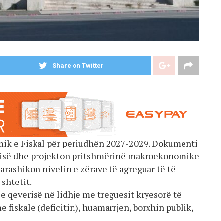
Share on Twitter
ik e Fiskal për periudhën 2027-2029. Dokumenti
erisë dhe projekton pritshmërinë makroekonomike
arashikon nivelin e zërave të agreguar të të
shtetit.
e qeverisë në lidhje me treguesit kryesorë të
e fiskale (deficitin), huamarrjen, borxhin publik,