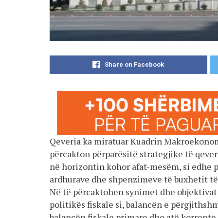
Share on Facebook
Qeveria ka miratuar Kuadrin Makroekonom
përcakton përparësitë strategjike të qev
në horizontin kohor afat-mesëm, si edhe p
ardhurave dhe shpenzimeve të buxhetit të 
Në të përcaktohen synimet dhe objektivat 
politikës fiskale si, balancën e përgjithshm
balancën fiskale primare dhe atë korrente.