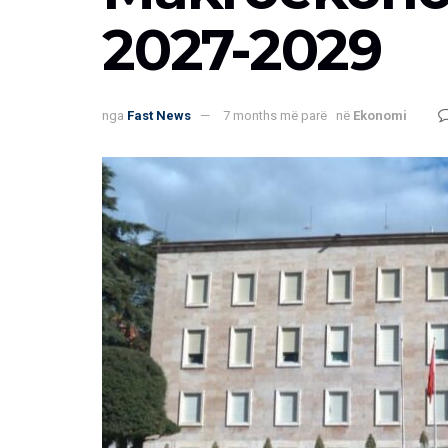
2027-2029
nga
Fast News
7 months më parë
në
Ekonomi