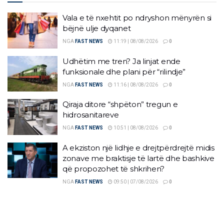
Vala e të nxehtit po ndryshon mënyrën si
bëjnë ulje dyqanet
NGA
FAST NEWS
11:19 | 08/08/2026
0
Udhëtim me tren? Ja linjat ende
funksionale dhe plani për “rilindje”
NGA
FAST NEWS
11:16 | 08/08/2026
0
Qiraja ditore “shpëton” tregun e
hidrosanitareve
NGA
FAST NEWS
10:51 | 08/08/2026
0
A ekziston një lidhje e drejtpërdrejtë midis
zonave me braktisje të lartë dhe bashkive
që propozohet të shkrihen?
NGA
FAST NEWS
09:50 | 07/08/2026
0