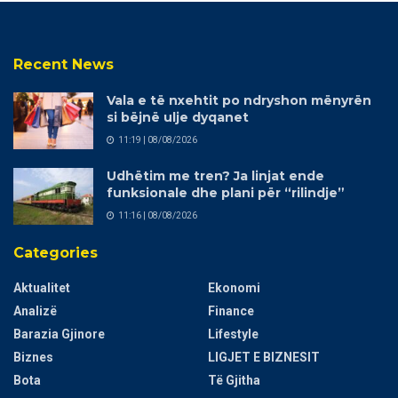
Recent News
Vala e të nxehtit po ndryshon mënyrën
si bëjnë ulje dyqanet
11:19 | 08/08/2026
Udhëtim me tren? Ja linjat ende
funksionale dhe plani për “rilindje”
11:16 | 08/08/2026
Categories
Aktualitet
Ekonomi
Analizë
Finance
Barazia Gjinore
Lifestyle
Biznes
LIGJET E BIZNESIT
Bota
Të Gjitha