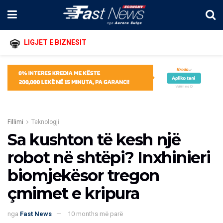
LIGJET E BIZNESIT
Fillimi
Teknologji
Sa kushton të kesh një
robot në shtëpi? Inxhinieri
biomjekësor tregon
çmimet e kripura
nga
Fast News
10 months më parë