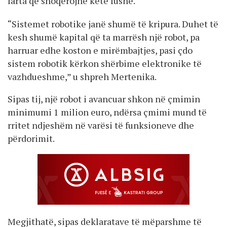
larta që shoqërojnë këtë fushë.
“Sistemet robotike janë shumë të kripura. Duhet të
kesh shumë kapital që ta marrësh një robot, pa
harruar edhe koston e mirëmbajtjes, pasi çdo
sistem robotik kërkon shërbime elektronike të
vazhdueshme,” u shpreh Mertenika.
Sipas tij, një robot i avancuar shkon në çmimin
minimumi 1 milion euro, ndërsa çmimi mund të
rritet ndjeshëm në varësi të funksioneve dhe
përdorimit.
Megjithatë, sipas deklaratave të mëparshme të