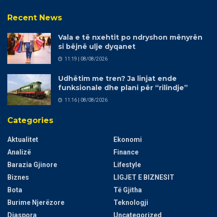
Recent News
Vala e të nxehtit po ndryshon mënyrën
si bëjnë ulje dyqanet
11:19 | 08/08/2026
Udhëtim me tren? Ja linjat ende
funksionale dhe plani për “rilindje”
11:16 | 08/08/2026
Categories
Aktualitet
Ekonomi
Analizë
Finance
Barazia Gjinore
Lifestyle
Biznes
LIGJET E BIZNESIT
Bota
Të Gjitha
Burime Njerëzore
Teknologji
Diaspora
Uncategorized