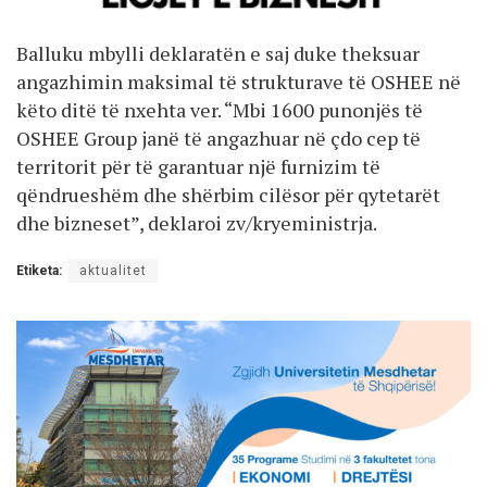
Balluku mbylli deklaratën e saj duke theksuar
angazhimin maksimal të strukturave të OSHEE në
këto ditë të nxehta ver. “Mbi 1600 punonjës të
OSHEE Group janë të angazhuar në çdo cep të
territorit për të garantuar një furnizim të
qëndrueshëm dhe shërbim cilësor për qytetarët
dhe bizneset”, deklaroi zv/kryeministrja.
Etiketa:
aktualitet