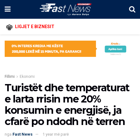
LIGJET E BIZNESIT
Fillimi
Ekonomi
Turistët dhe temperaturat
e larta rrisin me 20%
konsumin e energjisë, ja
cfarë po ndodh në terren
nga
Fast News
1 year më parë