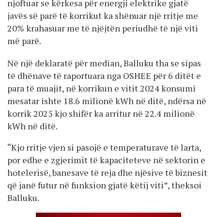
njoftuar se kërkesa për energji elektrike gjatë
javës së parë të korrikut ka shënuar një rritje me
20% krahasuar me të njëjtën periudhë të një viti
më parë.
Në një deklaratë për median, Balluku tha se sipas
të dhënave të raportuara nga OSHEE për 6 ditët e
para të muajit, në korrikun e vitit 2024 konsumi
mesatar ishte 18.6 milionë kWh në ditë, ndërsa në
korrik 2025 kjo shifër ka arritur në 22.4 milionë
kWh në ditë.
“Kjo rritje vjen si pasojë e temperaturave të larta,
por edhe e zgjerimit të kapaciteteve në sektorin e
hotelerisë, banesave të reja dhe njësive të biznesit
që janë futur në funksion gjatë këtij viti”, theksoi
Balluku.