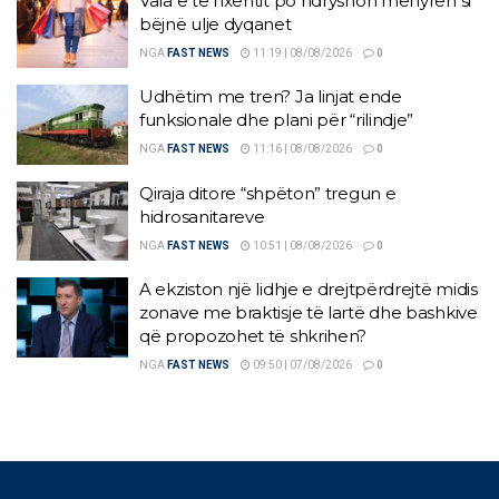
Vala e të nxehtit po ndryshon mënyrën si
bëjnë ulje dyqanet
NGA
FAST NEWS
11:19 | 08/08/2026
0
Udhëtim me tren? Ja linjat ende
funksionale dhe plani për “rilindje”
NGA
FAST NEWS
11:16 | 08/08/2026
0
Qiraja ditore “shpëton” tregun e
hidrosanitareve
NGA
FAST NEWS
10:51 | 08/08/2026
0
A ekziston një lidhje e drejtpërdrejtë midis
zonave me braktisje të lartë dhe bashkive
që propozohet të shkrihen?
NGA
FAST NEWS
09:50 | 07/08/2026
0