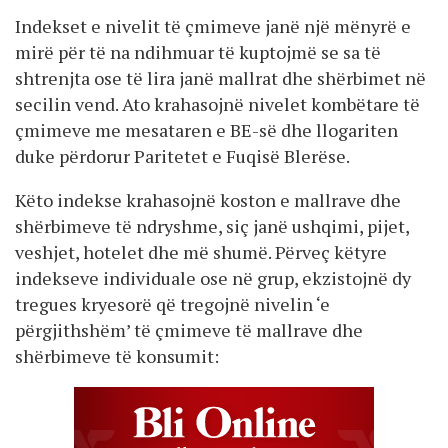
Indekset e nivelit të çmimeve janë një mënyrë e
mirë për të na ndihmuar të kuptojmë se sa të
shtrenjta ose të lira janë mallrat dhe shërbimet në
secilin vend. Ato krahasojnë nivelet kombëtare të
çmimeve me mesataren e BE-së dhe llogariten
duke përdorur Paritetet e Fuqisë Blerëse.
Këto indekse krahasojnë koston e mallrave dhe
shërbimeve të ndryshme, siç janë ushqimi, pijet,
veshjet, hotelet dhe më shumë. Përveç këtyre
indekseve individuale ose në grup, ekzistojnë dy
tregues kryesorë që tregojnë nivelin ‘e
përgjithshëm’ të çmimeve të mallrave dhe
shërbimeve të konsumit: