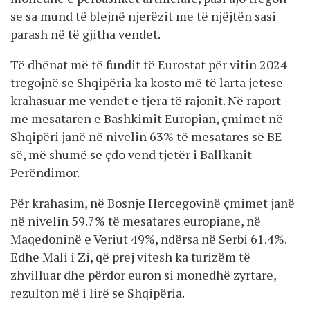
se sa mund të blejnë njerëzit me të njëjtën sasi
parash në të gjitha vendet.
Të dhënat më të fundit të Eurostat për vitin 2024
tregojnë se Shqipëria ka kosto më të larta jetese
krahasuar me vendet e tjera të rajonit. Në raport
me mesataren e Bashkimit Europian, çmimet në
Shqipëri janë në nivelin 63% të mesatares së BE-
së, më shumë se çdo vend tjetër i Ballkanit
Perëndimor.
Për krahasim, në Bosnje Hercegovinë çmimet janë
në nivelin 59.7% të mesatares europiane, në
Maqedoninë e Veriut 49%, ndërsa në Serbi 61.4%.
Edhe Mali i Zi, që prej vitesh ka turizëm të
zhvilluar dhe përdor euron si monedhë zyrtare,
rezulton më i lirë se Shqipëria.