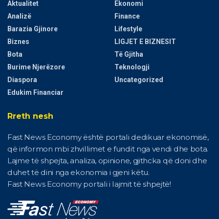
Aktualitet
Ekonomi
Analizë
Finance
Barazia Gjinore
Lifestyle
Biznes
LIGJET E BIZNESIT
Bota
Të Gjitha
Burime Njerëzore
Teknologji
Diaspora
Uncategorized
Edukim Financiar
Rreth nesh
Fast News Economy është portali dedikuar ekonomisë,
që informon mbi zhvillimet e fundit nga vendi dhe bota.
Lajme të shpejta, analiza, opinione, gjithcka që doni dhe
duhet të dini nga ekonomia i gjeni këtu.
Fast News Economy portali i lajmit të shpejtë!