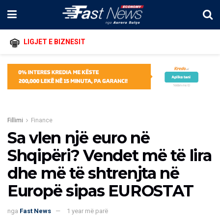
LIGJET E BIZNESIT
Fillimi
Finance
Sa vlen një euro në
Shqipëri? Vendet më të lira
dhe më të shtrenjta në
Europë sipas EUROSTAT
nga
Fast News
1 year më parë