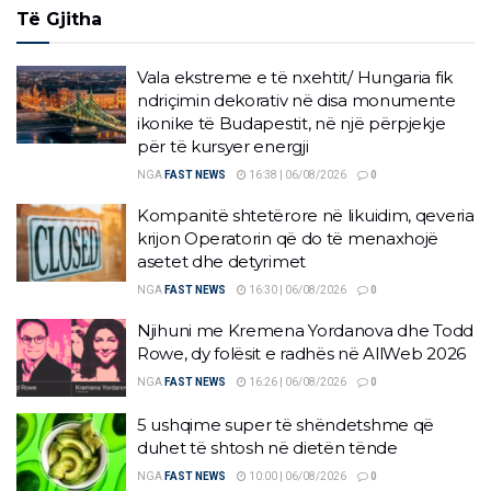
Të Gjitha
Vala ekstreme e të nxehtit/ Hungaria fik
ndriçimin dekorativ në disa monumente
ikonike të Budapestit, në një përpjekje
për të kursyer energji
NGA
FAST NEWS
16:38 | 06/08/2026
0
Kompanitë shtetërore në likuidim, qeveria
krijon Operatorin që do të menaxhojë
asetet dhe detyrimet
NGA
FAST NEWS
16:30 | 06/08/2026
0
Njihuni me Kremena Yordanova dhe Todd
Rowe, dy folësit e radhës në AllWeb 2026
NGA
FAST NEWS
16:26 | 06/08/2026
0
5 ushqime super të shëndetshme që
duhet të shtosh në dietën tënde
NGA
FAST NEWS
10:00 | 06/08/2026
0