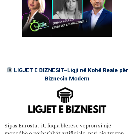
LIGJET E BIZNESIT–Ligji në Kohë Reale për
Biznesin Modern
Sipas Eurostat-it, fuqia blerëse vepron si një
monedhë e përbashkët artificiale, pasi ajo tregon