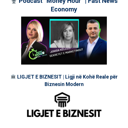
Podcast “Money Hour” | Fast News
Economy
LIGJET E BIZNESIT | Ligji në Kohë Reale për
Biznesin Modern