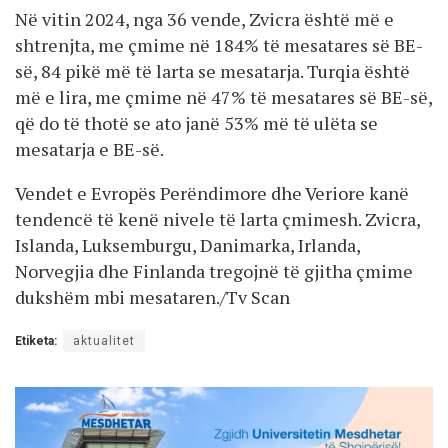
Në vitin 2024, nga 36 vende, Zvicra është më e
shtrenjta, me çmime në 184% të mesatares së BE-
së, 84 pikë më të larta se mesatarja. Turqia është
më e lira, me çmime në 47% të mesatares së BE-së,
që do të thotë se ato janë 53% më të ulëta se
mesatarja e BE-së.
Vendet e Evropës Perëndimore dhe Veriore kanë
tendencë të kenë nivele të larta çmimesh. Zvicra,
Islanda, Luksemburgu, Danimarka, Irlanda,
Norvegjia dhe Finlanda tregojnë të gjitha çmime
dukshëm mbi mesataren./Tv Scan
Etiketa:
aktualitet