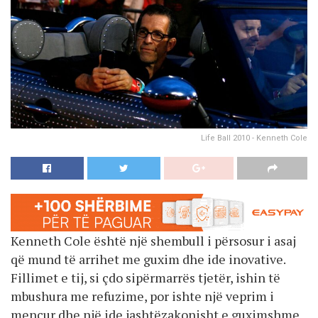
Life Ball 2010 - Kenneth Cole
Kenneth Cole është një shembull i përsosur i asaj
që mund të arrihet me guxim dhe ide inovative.
Fillimet e tij, si çdo sipërmarrës tjetër, ishin të
mbushura me refuzime, por ishte një veprim i
mençur dhe një ide jashtëzakonisht e guximshme