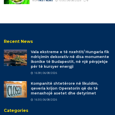
NGA
FAST NEWS
10:00 | 06/08/2026
0
Recent News
Vala ekstreme e të nxehtit/ Hungaria fik
ndriçimin dekorativ në disa monumente
ikonike të Budapestit, në një përpjekje
për të kursyer energji
16:38 | 06/08/2026
Kompanitë shtetërore në likuidim,
qeveria krijon Operatorin që do të
menaxhojë asetet dhe detyrimet
16:30 | 06/08/2026
Categories