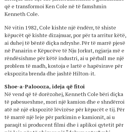
që e transformoi Ken Cole në të famshmin
Kenneth Cole.
Në vitin 1982, Cole kishte një ëndërr, të shiste
këpucët që kishte dizajnuar, por për ta arritur këtë,
ai duhej të bëntë diçka ndryshe. Për të marrë pjesë
në Panairin e Këpucëve të Nju Jorkut, ngjarja më e
rëndësishme për këtë industri, ai u përball me një
problem të madh, kostoja e lartë e hapësirave për
ekspozita brenda dhe jashtë Hilton-it.
Shoe-a-Paloooza, ideja që fitoi
Në vend që të dorëzohej, Kenneth Cole bëri diçka
të pabesueshme, mori një kamion dhe e shndërroi
atë në një ekspozitë lëvizëse për këpucët e tij. Për
të marrë një leje për parkimin e kamionit, ai u
paraqit si producent filmi dhe i aplikoi qytetit për