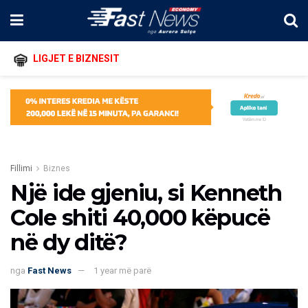
LIGJET E BIZNESIT
Fillimi
Biznes
Një ide gjeniu, si Kenneth
Cole shiti 40,000 këpucë
në dy ditë?
nga
Fast News
1 year më parë