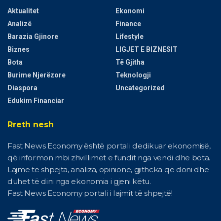
Aktualitet
Ekonomi
Analizë
Finance
Barazia Gjinore
Lifestyle
Biznes
LIGJET E BIZNESIT
Bota
Të Gjitha
Burime Njerëzore
Teknologji
Diaspora
Uncategorized
Edukim Financiar
Rreth nesh
Fast News Economy është portali dedikuar ekonomisë,
që informon mbi zhvillimet e fundit nga vendi dhe bota.
Lajme të shpejta, analiza, opinione, gjithcka që doni dhe
duhet të dini nga ekonomia i gjeni këtu.
Fast News Economy portali i lajmit të shpejtë!