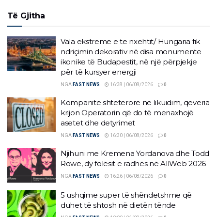
Të Gjitha
Vala ekstreme e të nxehtit/ Hungaria fik
ndriçimin dekorativ në disa monumente
ikonike të Budapestit, në një përpjekje
për të kursyer energji
NGA
FAST NEWS
16:38 | 06/08/2026
0
Kompanitë shtetërore në likuidim, qeveria
krijon Operatorin që do të menaxhojë
asetet dhe detyrimet
NGA
FAST NEWS
16:30 | 06/08/2026
0
Njihuni me Kremena Yordanova dhe Todd
Rowe, dy folësit e radhës në AllWeb 2026
NGA
FAST NEWS
16:26 | 06/08/2026
0
5 ushqime super të shëndetshme që
duhet të shtosh në dietën tënde