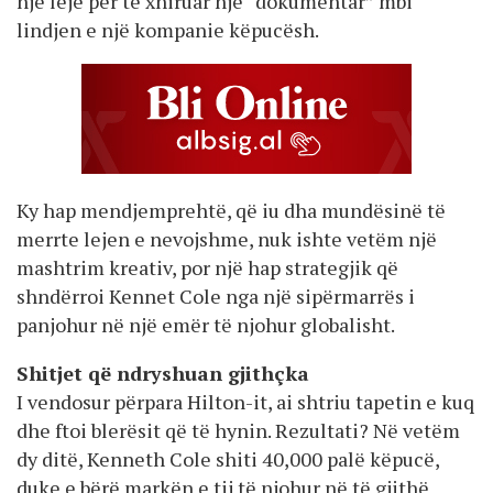
një leje për të xhiruar një “dokumentar” mbi
lindjen e një kompanie këpucësh.
Ky hap mendjemprehtë, që iu dha mundësinë të
merrte lejen e nevojshme, nuk ishte vetëm një
mashtrim kreativ, por një hap strategjik që
shndërroi Kennet Cole nga një sipërmarrës i
panjohur në një emër të njohur globalisht.
Shitjet që ndryshuan gjithçka
I vendosur përpara Hilton-it, ai shtriu tapetin e kuq
dhe ftoi blerësit që të hynin. Rezultati? Në vetëm
dy ditë, Kenneth Cole shiti 40,000 palë këpucë,
duke e bërë markën e tij të njohur në të gjithë