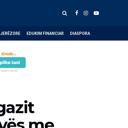
NJERËZORE
EDUKIM FINANCIAR
DIASPORA
gazit
ovës me