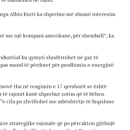
 nga Albin Kurti ka shprehur më shumë interesim
jmë me një kompani amerikane, për shembull”, ka
ndustrial ku qymyri shndërrohet në gaz të
më pas mund të përdoret për prodhimin e energjisë
ovë tha në reagimin e 17 qershorit se është
ra të rajonit kanë shprehur zotim që të bëhen
, “e cila po zhvillohet me mbështetje të fuqishme
ize strategjike rajonale që po përcakton gjithnjë