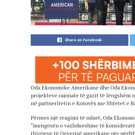
Share on Facebook
Oda Ekonomike Amerikane dhe Oda Ekonom
projekteve rajonale të gazit të lëngshëm 
në partneritetin e Kosovës me Shtetet e B
Përmes një reagimi të ndarë, Oda Ekonom
“mungesën e vazhdueshme të konsideratës
thirrjeve të Qeverisë amerikane për përfsh