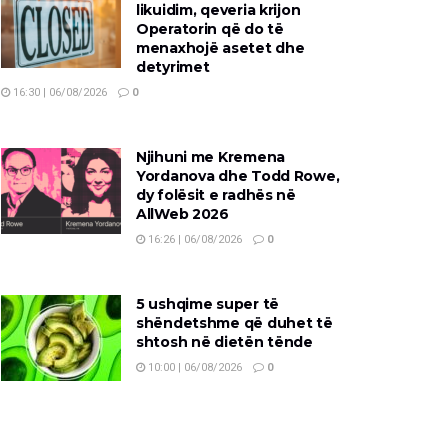
likuidim, qeveria krijon
Operatorin që do të
menaxhojë asetet dhe
detyrimet
16:30 | 06/08/2026
0
Njihuni me Kremena
Yordanova dhe Todd Rowe,
dy folësit e radhës në
AllWeb 2026
16:26 | 06/08/2026
0
5 ushqime super të
shëndetshme që duhet të
shtosh në dietën tënde
10:00 | 06/08/2026
0