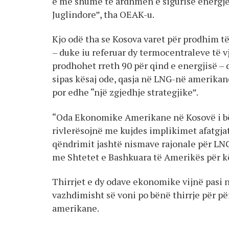
e më shumë të ardhmen e sigurisë energj
Juglindore”, tha OEAK-u.
Kjo odë tha se Kosova varet për prodhim të
– duke iu referuar dy termocentraleve të 
prodhohet rreth 90 për qind e energjisë – 
sipas kësaj ode, qasja në LNG-në amerikan
por edhe “një zgjedhje strategjike”.
“Oda Ekonomike Amerikane në Kosovë i bën
rivlerësojnë me kujdes implikimet afatgja
qëndrimit jashtë nismave rajonale për L
me Shtetet e Bashkuara të Amerikës për kë
Thirrjet e dy odave ekonomike vijnë pasi
vazhdimisht së voni po bënë thirrje për pë
amerikane.