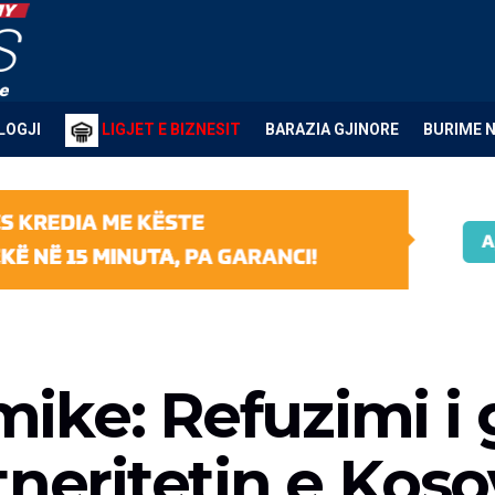
LOGJI
LIGJET E BIZNESIT
BARAZIA GJINORE
BURIME 
ke: Refuzimi i 
tneritetin e Kos