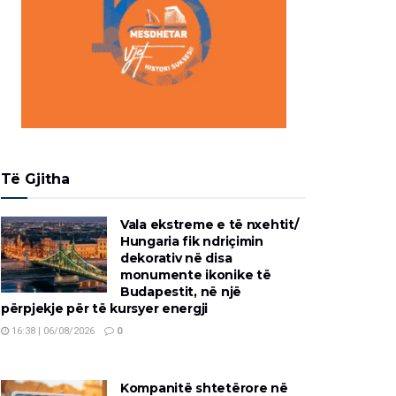
Të Gjitha
Vala ekstreme e të nxehtit/
Hungaria fik ndriçimin
dekorativ në disa
monumente ikonike të
Budapestit, në një
përpjekje për të kursyer energji
16:38 | 06/08/2026
0
Kompanitë shtetërore në