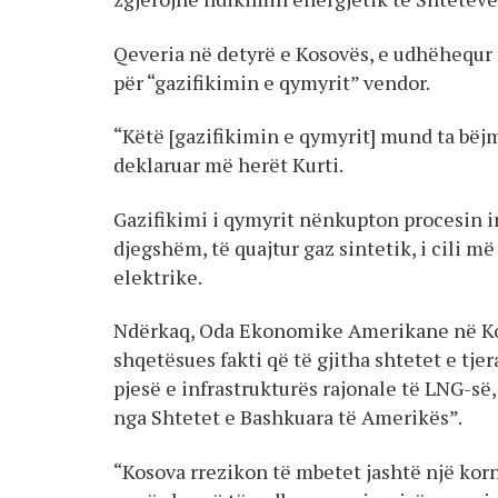
Qeveria në detyrë e Kosovës, e udhëhequr
për “gazifikimin e qymyrit” vendor.
“Këtë [gazifikimin e qymyrit] mund ta bë
deklaruar më herët Kurti.
Gazifikimi i qymyrit nënkupton procesin i
djegshëm, të quajtur gaz sintetik, i cili 
elektrike.
Ndërkaq, Oda Ekonomike Amerikane në Kos
shqetësues fakti që të gjitha shtetet e tje
pjesë e infrastrukturës rajonale të LNG-së
nga Shtetet e Bashkuara të Amerikës”.
“Kosova rrezikon të mbetet jashtë një korn