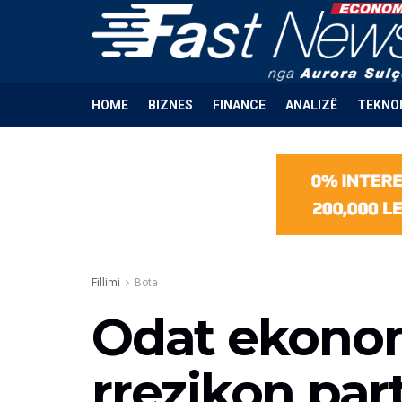
HOME
BIZNES
FINANCE
ANALIZË
TEKNO
Fillimi
Bota
Odat ekonomi
rrezikon par