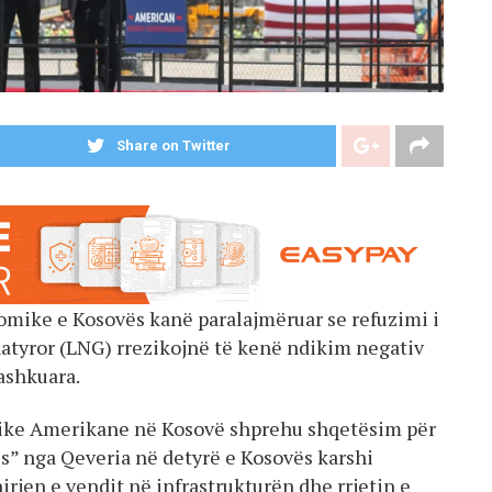
Share on Twitter
ike e Kosovës kanë paralajmëruar se refuzimi i
natyror (LNG) rrezikojnë të kenë ndikim negativ
ashkuara.
ike Amerikane në Kosovë shprehu shqetësim për
” nga Qeveria në detyrë e Kosovës karshi
irjen e vendit në infrastrukturën dhe rrjetin e