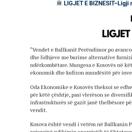
LIGJET E BIZNESIT–Ligji 
“Vendet e Ballkanit Perëndimor po avancojn
dhe lidhjeve me burime alternative furniz
ndërkombëtare. Mungesa e Kosovës në këto
ekonomik dhe kufizon mundësitë për invest
Oda Ekonomike e Kosovës theksoi se edhe 
për këtë çështje, pasi vlerëson se diversif
infrastrukturës së gazit janë thelbësore p
vendit.
Kosova është vendi i vetëm në Ballkanin P
zgjerojnë ndikimin energjetik të Shteteve