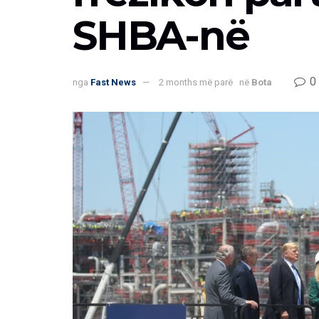
SHBA-në
0
nga
Fast News
2 months më parë
në
Bota