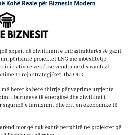
në Kohë Reale për Biznesin Modern
ë shpejt në zhvillimin e infrastrukturës së gazit
imi, përfshirë projektet LNG me mbështetje
 iniciativa e vendosë vendin në disavantazh
ime të reja strategjike”, tha OEK.
më herët ka bërë thirrje për veprime urgjente
ikimi i burimeve të energjisë dhe zhvillimi i
ër sigurinë e furnizimit dhe rritjen ekonomike të
erëndimor që nuk është përfshirë në projektet që
 të Bashkuara në rajon.