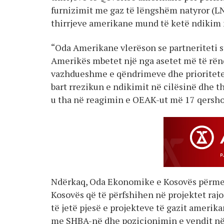
furnizimit me gaz të lëngshëm natyror (LNG
thirrjeve amerikane mund të ketë ndikim 
“Oda Amerikane vlerëson se partneriteti s
Amerikës mbetet një nga asetet më të rënd
vazhdueshme e qëndrimeve dhe prioriteteve
bart rrezikun e ndikimit në cilësinë dhe t
u tha në reagimin e OEAK-ut më 17 qersho
Ndërkaq, Oda Ekonomike e Kosovës përmes n
Kosovës që të përfshihen në projektet raj
të jetë pjesë e projekteve të gazit amerik
me SHBA-në dhe pozicionimin e vendit në 