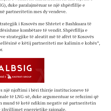
), duke paralajmëruar se një shpërfillje e
në partneritetin mes dy vendeve.
trategjik i Kosovës me Shtetet e Bashkuara të
ësishme kombëtare të vendit. Shpërfillja e
 strategjike të aleatit më të afërt të Kosovës
hellësinë e këtij partneriteti me kalimin e kohës”,
r.
jë njoftimi i bëri thirrje institucioneve të
onale të LNG-së, duke argumentuar se refuzimi që
an mund të ketë ndikim negativ në partneritetin
zhvillimet energjetike rajonale.