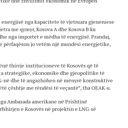
etike dhe zhvillimit ekonomik në Evropën
 energjisë nga kapacitete të vjetruara gjeneruese
vjetra me qymyr, Kosova A dhe Kosova B ku
dhe nga importet e mëdha të energjisë. Prandaj,
e përfaqëson jo vetëm një mundësi energjetike,
ë thirrje institucioneve të Kosovës që të
ta strategjike, ekonomike dhe gjeopolitike të
NG-në dhe të angazhohen në mënyrë konstruktive
të çështje me rëndësi të veçantë”, tha OEAK-u.
 nga Ambasada amerikane në Prishtinë
rfshirjen e Kosovës në projektin e LNG-së