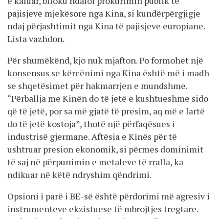
e kaluar, blloku ndaloi prokurimin publik të
pajisjeve mjekësore nga Kina, si kundërpërgjigje
ndaj përjashtimit nga Kina të pajisjeve europiane.
Lista vazhdon.
Për shumëkënd, kjo nuk mjafton. Po formohet një
konsensus se kërcënimi nga Kina është më i madh
se shqetësimet për hakmarrjen e mundshme.
“Përballja me Kinën do të jetë e kushtueshme sido
që të jetë, por sa më gjatë të presim, aq më e lartë
do të jetë kostoja”, thotë një përfaqësues i
industrisë gjermane. Aftësia e Kinës për të
ushtruar presion ekonomik, si përmes dominimit
të saj në përpunimin e metaleve të rralla, ka
ndikuar në këtë ndryshim qëndrimi.
Opsioni i parë i BE-së është përdorimi më agresiv i
instrumenteve ekzistuese të mbrojtjes tregtare.