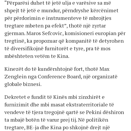
“Përparësi duhet të jetë ulja e varësive sa më
shpejt të jetë e mundur, përndryshe kërcënimet
për përdorimin e instrumenteve të mbrojtjes
tregtare mbeten pa efekt”, thotë një zyrtar
gjerman. Maros Sefcovic, komisioneri europian për
tregtinë, ka propozuar që kompanitë të detyrohen
të diversifikojnë furnitorët e tyre, pra të mos
mbështeten vetëm te Kina.
Kinezët do të kundërshtojnë fort, thotë Max
Zenglein nga Conference Board, një organizatë
globale biznesi.
Dekretet e fundit të Kinës mbi zinxhirët e
furnizimit dhe mbi masat ekstraterritoriale të
vendeve të tjera tregojnë qartë se Pekini dëshiron
ta mbajë botën të varur prej tij. Në politikën
tregtare, BE-ja dhe Kina po shkojnë drejt një