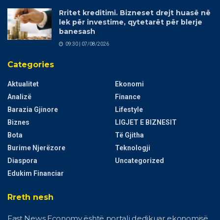
Rritet kreditimi. Bizneset drejt huasë në
lek për investime, qytetarët për blerje
banesash
09:30 | 07/08/2026
Categories
Aktualitet
Ekonomi
Analizë
Finance
Barazia Gjinore
Lifestyle
Biznes
LIGJET E BIZNESIT
Bota
Të Gjitha
Burime Njerëzore
Teknologji
Diaspora
Uncategorized
Edukim Financiar
Rreth nesh
Fast News Economy është portali dedikuar ekonomisë,