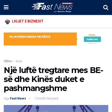
LIGJET E BIZNESIT
Fillimi
Bota
Një luftë tregtare mes BE-
së dhe Kinës duket e
pashmangshme
nga
Fast News
1 month më parë