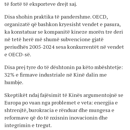
të fortë të eksporteve drejt saj.
Disa shohin praktika të pandershme. OECD,
organizatë që bashkon kryesisht vendet e pasura,
ka konstatuar se kompanitë kineze morën tre deri
në tetë herë më shumë subvencione gjatë
periudhës 2005-2024 sesa konkurrentët në vendet
e OECD-së.
Disa prej tyre do të dështonin pa këto mbështetje:
32% e firmave industriale në Kinë dalin me
humbje.
Skeptikët ndaj fajësimit të Kinës argumentojnë se
Europa po vuan nga problemet e veta: energjia e
shtrenjtë, burokracia e rënduar dhe mungesa e
reformave që do të nxisnin inovacionin dhe
integrimin e tregut.