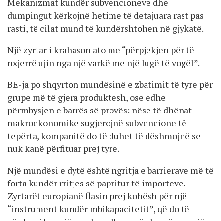
Mekanizmat kundër subvencioneve dhe
dumpingut kërkojnë hetime të detajuara rast pas
rasti, të cilat mund të kundërshtohen në gjykatë.
Një zyrtar i krahason ato me “përpjekjen për të
nxjerrë ujin nga një varkë me një lugë të vogël”.
BE-ja po shqyrton mundësinë e zbatimit të tyre për
grupe më të gjera produktesh, ose edhe
përmbysjen e barrës së provës: nëse të dhënat
makroekonomike sugjerojnë subvencione të
tepërta, kompanitë do të duhet të dëshmojnë se
nuk kanë përfituar prej tyre.
Një mundësi e dytë është ngritja e barrierave më të
forta kundër rritjes së papritur të importeve.
Zyrtarët europianë flasin prej kohësh për një
“instrument kundër mbikapacitetit”, që do të