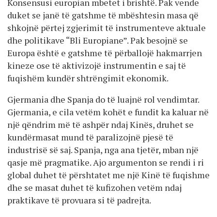
Konsensusi europian mbetet i brishtë. Pak vende
duket se janë të gatshme të mbështesin masa që
shkojnë përtej zgjerimit të instrumenteve aktuale
dhe politikave “Bli Europiane”. Pak besojnë se
Europa është e gatshme të përballojë hakmarrjen
kineze ose të aktivizojë instrumentin e saj të
fuqishëm kundër shtrëngimit ekonomik.
Gjermania dhe Spanja do të luajnë rol vendimtar.
Gjermania, e cila vetëm kohët e fundit ka kaluar në
një qëndrim më të ashpër ndaj Kinës, druhet se
kundërmasat mund të paralizojnë pjesë të
industrisë së saj. Spanja, nga ana tjetër, mban një
qasje më pragmatike. Ajo argumenton se rendi i ri
global duhet të përshtatet me një Kinë të fuqishme
dhe se masat duhet të kufizohen vetëm ndaj
praktikave të provuara si të padrejta.