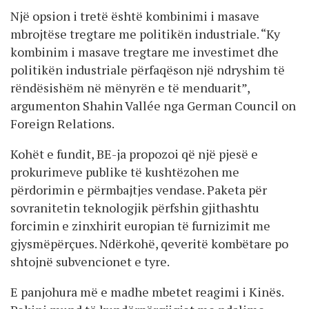
Një opsion i tretë është kombinimi i masave
mbrojtëse tregtare me politikën industriale. “Ky
kombinim i masave tregtare me investimet dhe
politikën industriale përfaqëson një ndryshim të
rëndësishëm në mënyrën e të menduarit”,
argumenton Shahin Vallée nga German Council on
Foreign Relations.
Kohët e fundit, BE-ja propozoi që një pjesë e
prokurimeve publike të kushtëzohen me
përdorimin e përmbajtjes vendase. Paketa për
sovranitetin teknologjik përfshin gjithashtu
forcimin e zinxhirit europian të furnizimit me
gjysmëpërçues. Ndërkohë, qeveritë kombëtare po
shtojnë subvencionet e tyre.
E panjohura më e madhe mbetet reagimi i Kinës.