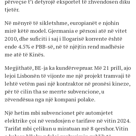
përveçse t’i detyrojë eksportet të zhvendosen diku
tjetër.
Në mënyrë të sikletshme, europianët e njohin
mirë këtë model. Gjermania e përsosi atë në vitet
2010, dhe suficiti i saj i llogarisë korrente është
ende 4.5% e PBB-së, në të njëjtin rend madhësie
me atë të Kinës.
Megjithatë, BE-ja ka kundërvepruar. Më 21 prill, ajo
lejoi Lisbonën të vijonte me një projekt tramvaji të
lehtë vetëm pasi një kontraktor në pronësi kineze,
për të cilin tha se merrte subvencione, u
zëvendësua nga një kompani polake.
Një hetim mbi subvencionet për automjetet
elektrike çoi në vendosjen e tarifave në vitin 2024.
Tarifat mbi çelikun u miratuan më 8 qershor. Vitin