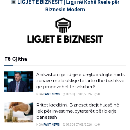
LIGJET E BIZNESIT | Ligji në Kohë Reale për
Biznesin Modern
Të Gjitha
A ekziston një lidhje e drejtpërdrejtë midis
zonave me braktisje të lartë dhe bashkive
që propozohet të shkrihen?
NGA
FAST NEWS
09:50 | 07/08/2026
0
Rritet kreditimi. Bizneset drejt huasë në
lek për investime, qytetarët për blerje
banesash
NGA
FAST NEWS
09:30 | 07/08/2026
0