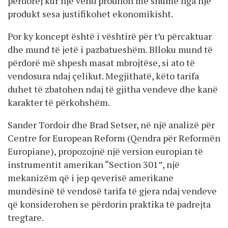
përdorej kur një vend prodhon më shumë nga një
produkt sesa justifikohet ekonomikisht.
Por ky koncept është i vështirë për t’u përcaktuar
dhe mund të jetë i pazbatueshëm. Blloku mund të
përdorë më shpesh masat mbrojtëse, si ato të
vendosura ndaj çelikut. Megjithatë, këto tarifa
duhet të zbatohen ndaj të gjitha vendeve dhe kanë
karakter të përkohshëm.
Sander Tordoir dhe Brad Setser, në një analizë për
Centre for European Reform (Qendra për Reformën
Europiane), propozojnë një version europian të
instrumentit amerikan “Section 301”, një
mekanizëm që i jep qeverisë amerikane
mundësinë të vendosë tarifa të gjera ndaj vendeve
që konsiderohen se përdorin praktika të padrejta
tregtare.