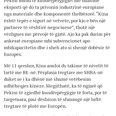
Pekini mund të kundërpërgjigjet me ndalime
eksporti që do ta privonin industrinë europiane
nga materiale dhe komponentë thelbësorë. “Kina
është tepër e sigurt në vetvete, por kjo e bën një
partnere të vështirë negociuese”, thotë një
vëzhgues me përvojë të gjatë. Ajo ka pak durim për
ankesat europiane mbi subvencionet apo
mbikapacitetin dhe i sheh ato si shenjë dobësie të
Europës.
Më 11 qershor, Kina anuloi dy takime të nivelit të
lartë me BE-në. Përplasja tregtare me SHBA-në
duket se i ka dhënë më shumë vetëbesim
udhëheqjes kineze. Megjithatë, ka të ngjarë që
Pekini të zgjedhë kundërpërgjigje të forta, por të
targetuara, pasi dëshiron të shmangë një luftë
tregtare të plotë me Europën.