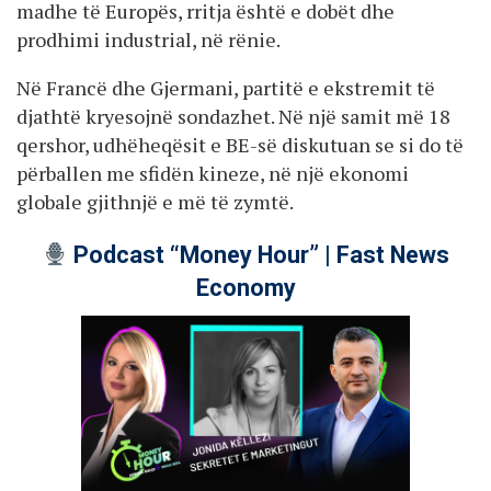
madhe të Europës, rritja është e dobët dhe
prodhimi industrial, në rënie.
Në Francë dhe Gjermani, partitë e ekstremit të
djathtë kryesojnë sondazhet. Në një samit më 18
qershor, udhëheqësit e BE-së diskutuan se si do të
përballen me sfidën kineze, në një ekonomi
globale gjithnjë e më të zymtë.
Podcast “Money Hour” | Fast News
Economy