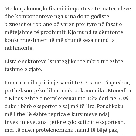
Më keq akoma, kufizimi i importeve të materialeve
dhe komponentëve nga Kina do të godiste
bizneset europiane që varen prej tyre në fazat e
mëtejshme të prodhimit. Kjo mund ta dëmtonte
konkurrueshmërinë më shumë sesa mund ta
ndihmonte.
Lista e sektorëve “strategjikë” të mbrojtur është
tashmë e gjatë.
Franca, e cila priti një samit të G7-s më 15 qershor,
po thekson çekuilibrat makroekonomikë. Monedha
e Kinës është e nënvlerësuar me 15% deri në 30%,
duke i bërë eksportet e saj më të lira. Por shkaku
më i thellë është teprica e kursimeve ndaj
investimeve, ana tjetër e çdo suficiti eksportesh,
mbi të cilën proteksionizmi mund të bëjë pak,