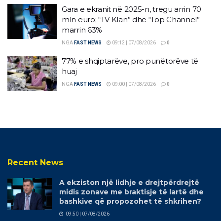
Gara e ekranit në 2025-n, tregu arrin 70
mln euro; “TV Klan” dhe “Top Channel”
marrin 63%
NGA
FAST NEWS
09:12 | 07/08/2026
0
77% e shqiptarëve, pro punëtorëve të
huaj
NGA
FAST NEWS
09:00 | 07/08/2026
0
Recent News
A ekziston një lidhje e drejtpërdrejtë
midis zonave me braktisje të lartë dhe
bashkive që propozohet të shkrihen?
09:50 | 07/08/2026