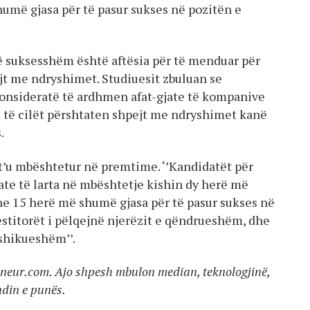
umë gjasa për të pasur sukses në pozitën e
të suksesshëm është aftësia për të menduar për
ejt me ndryshimet. Studiuesit zbuluan se
konsideratë të ardhmen afat-gjate të kompanive
 të cilët përshtaten shpejt me ndryshimet kanë
.
r t’u mbështetur në premtime. ‘’Kandidatët për
ate të larta në mbështetje kishin dy herë më
he 15 herë më shumë gjasa për të pasur sukses në
vestitorët i pëlqejnë njerëzit e qëndrueshëm, dhe
shikueshëm’’.
reneur.com. Ajo shpesh mbulon median, teknologjinë,
ndin e punës.