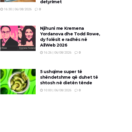
detyrimet
16:30 | 06/08/2026
0
Njihuni me Kremena
Yordanova dhe Todd Rowe,
dy folësit e radhës në
AllWeb 2026
16:26 | 06/08/2026
0
5 ushqime super të
shëndetshme që duhet të
shtosh në dietën tënde
10:00 | 06/08/2026
0