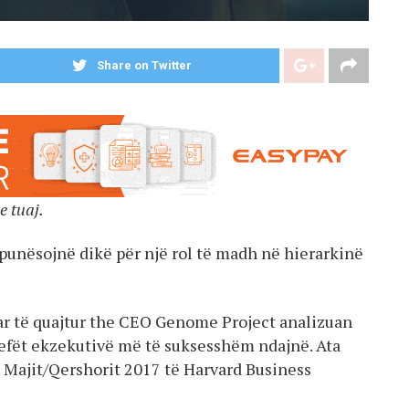
Share on Twitter
e tuaj.
 punësojnë dikë për një rol të madh në hierarkinë
çar të quajtur the CEO Genome Project analizuan
hefët ekzekutivë më të suksesshëm ndajnë. Ata
 Majit/Qershorit 2017 të Harvard Business