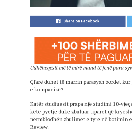
Share on Facebook
Udhëheqësit më të mirë mund të jenë para syv
Çfarë duhet të marrin parasysh bordet kur
e kompanisë?
Katër studiuesit prapa një studimi 10-vje
këtë pyetje duke zbuluar tiparet që kryes
përmblodhën zbulimet e tyre në botimin e
Review.