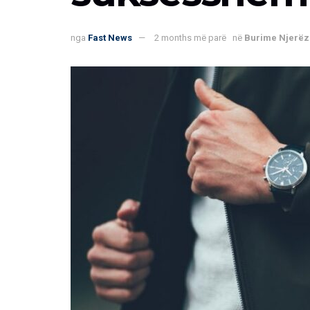
nga
Fast News
2 months më parë
në
Burime Njerëz