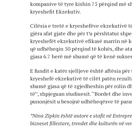
kompanive të tyre kishin 75 përqind më sh
kryeshefit Ekzekutiv.
Cilësia e tretë e kryeshefëve ekzekutivë 
gjëra afat gjate dhe për t’u përshtatur shp
kryeshefët ekzekutivë efikasë marrin në 
që udhëheqin 50 përqind të kohës, dhe ata
gjasa 6.7 herë më shumë që të kenë sukses
E fundit e katër sjelljeve është aftësia pë
kryeshefë ekzekutivë të cilët patën rezult
shumë gjasa që të zgjedheshin për rolin d
të’’, shpjeguan studiuesit. ‘’Bordet dhe in
punonjësit u besojnë udhëheqësve të para
*Nina Zipkin është autore e stafit në Entrep
bizneset fillestare, trendet dhe kulturën në ve