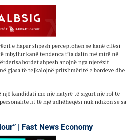
rëzit e hapur shpesh perceptohen se kanë cilësi
ë mbyllur kanë tendenca t’ia dalin më mirë në
 përderisa bordet shpesh anojnë nga njerëzit
më gjasa të tejkalojnë pritshmëritë e bordeve dhe
 një kandidati me një natyrë të sigurt një rol të
i personalitetit të një udhëheqësi nuk ndikon se sa
our” | Fast News Economy