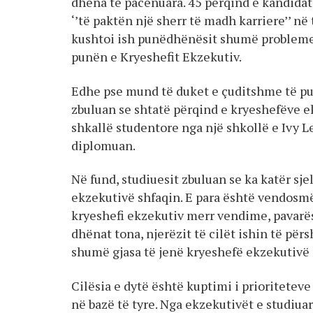
dhëna të pacenuara. 45 përqind e kandidat
‘’të paktën një sherr të madh karriere’’ në
kushtoi ish punëdhënësit shumë probleme,
punën e Kryeshefit Ekzekutiv.
Edhe pse mund të duket e çuditshme të pu
zbuluan se shtatë përqind e kryeshefëve e
shkallë studentore nga një shkollë e Ivy L
diplomuan.
Në fund, studiuesit zbuluan se ka katër s
ekzekutivë shfaqin. E para është vendosmër
kryeshefi ekzekutiv merr vendime, pavarës
dhënat tona, njerëzit të cilët ishin të pë
shumë gjasa të jenë kryeshefë ekzekutivë m
Cilësia e dytë është kuptimi i prioritetev
në bazë të tyre. Nga ekzekutivët e studiua