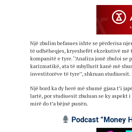
Një zbulim befasues ishte se përderisa nje
të udhëheqjes, kryeshefët ekzekutivë më t
kompanitë e tyre. ‘’Analiza jonë zbuloi se
karizmatikë, ata të mbyllurit kanë më shu
investitorëve të tyre’’, shkruan studiuesit.
Një bord ka dy herë më shumë gjasa t’i japë
lartë, por studiuesit zbuluan se ky aspekt 
mirë do t’a bëjnë punën.
Podcast “Money H