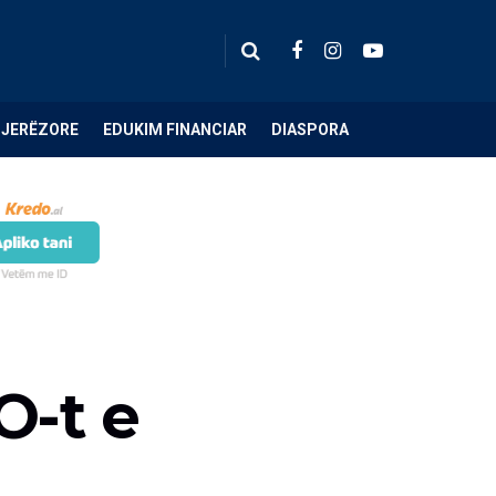
NJERËZORE
EDUKIM FINANCIAR
DIASPORA
O-t e