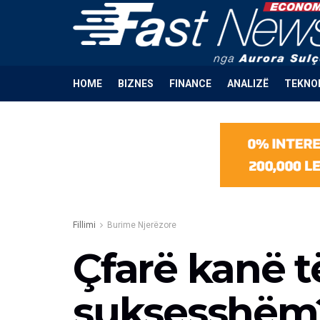
HOME
BIZNES
FINANCE
ANALIZË
TEKNO
Fillimi
Burime Njerëzore
Çfarë kanë t
suksesshëm