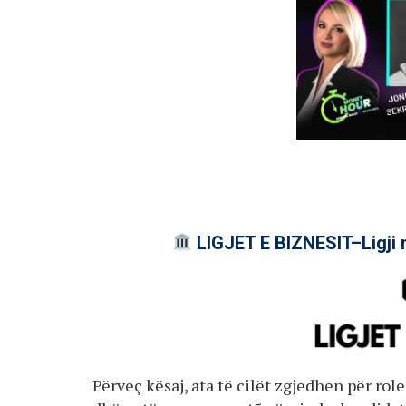
LIGJET E BIZNESIT–Ligji 
Përveç kësaj, ata të cilët zgjedhen për ro