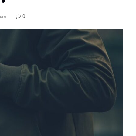
0
ore