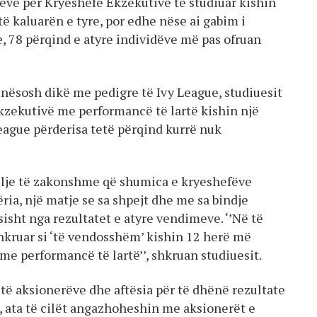
ëve për Kryeshefë Ekzekutivë të studiuar kishin
 të kaluarën e tyre, por edhe nëse ai gabim i
 78 përqind e atyre individëve më pas ofruan
nësosh dikë me pedigre të Ivy League, studiuesit
kzekutivë me performancë të lartë kishin një
eague përderisa tetë përqind kurrë nuk
jellje të zakonshme që shumica e kryeshefëve
ia, një matje se sa shpejt dhe me sa bindje
isht nga rezultatet e atyre vendimeve. ‘’Në të
rshkruar si ‘të vendosshëm’ kishin 12 herë më
e performancë të lartë’’, shkruan studiuesit.
e të aksionerëve dhe aftësia për të dhënë rezultate
r, ata të cilët angazhoheshin me aksionerët e