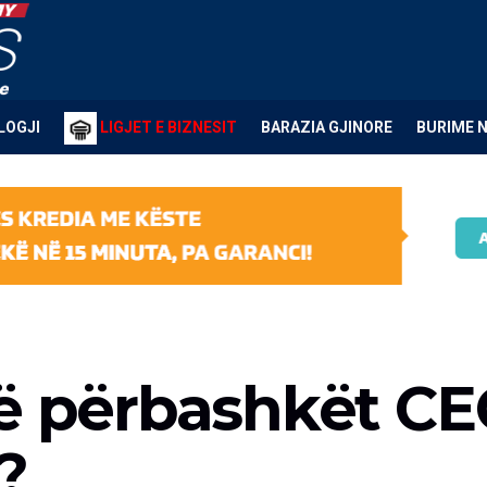
LOGJI
LIGJET E BIZNESIT
BARAZIA GJINORE
BURIME 
ë përbashkët CE
?