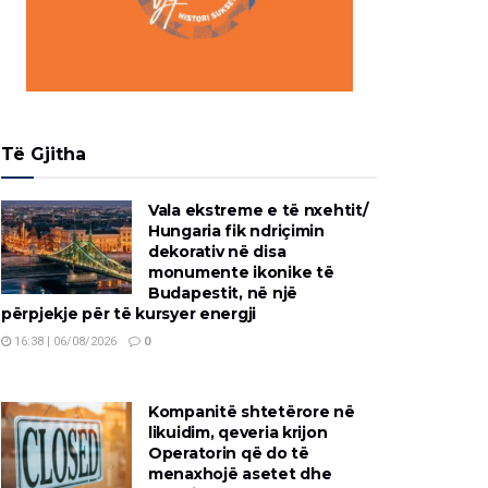
Të Gjitha
Vala ekstreme e të nxehtit/
Hungaria fik ndriçimin
dekorativ në disa
monumente ikonike të
Budapestit, në një
përpjekje për të kursyer energji
16:38 | 06/08/2026
0
Kompanitë shtetërore në
likuidim, qeveria krijon
Operatorin që do të
menaxhojë asetet dhe