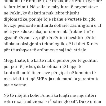
bllokimi të Hormuzit, që rrezikon arteriet kryesore
të furnizimit. Në sallat e mbyllura të negociatave
në Pekin, ky diskutim nuk ishte thjesht
diplomatike, por një lojë shahu e vërtetë ku çdo
lëvizje peshonte miliarda dollarë. Uashingtoni u ul
në tryezë duke mbajtur dorën mbi “rubinetin” e
gjysmëpërçuesve; një kërcënim i heshtur për të
bllokuar oksigjenin teknologjik, që i duhet Kinës
për të ushqyer të ardhmen e saj industriale.
Megjithatë, kjo kartë nuk u përdor për të goditur,
por për të joshur, duke ofruar një hapje të
kontrolluar të licencave për çipat në këmbim të
një stabiliteti që SHBA-ja nuk mund ta garantonte
më e vetme.
Në të njëjtën kohë, Amerika luajti me mjeshtëri
rolin e saj tradicional si “polici global”. Duke ofruar