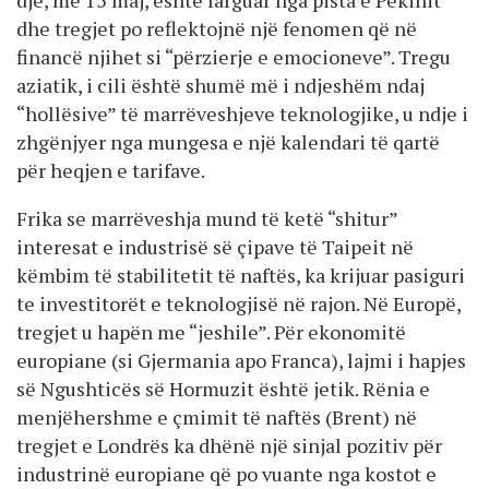
dhe tregjet po reflektojnë një fenomen që në
financë njihet si “përzierje e emocioneve”. Tregu
aziatik, i cili është shumë më i ndjeshëm ndaj
“hollësive” të marrëveshjeve teknologjike, u ndje i
zhgënjyer nga mungesa e një kalendari të qartë
për heqjen e tarifave.
Frika se marrëveshja mund të ketë “shitur”
interesat e industrisë së çipave të Taipeit në
këmbim të stabilitetit të naftës, ka krijuar pasiguri
te investitorët e teknologjisë në rajon. Në Europë,
tregjet u hapën me “jeshile”. Për ekonomitë
europiane (si Gjermania apo Franca), lajmi i hapjes
së Ngushticës së Hormuzit është jetik. Rënia e
menjëhershme e çmimit të naftës (Brent) në
tregjet e Londrës ka dhënë një sinjal pozitiv për
industrinë europiane që po vuante nga kostot e