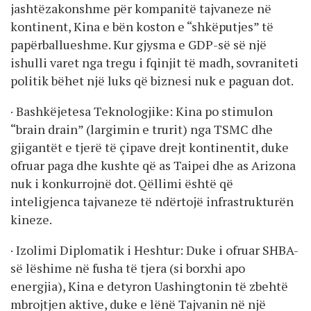
jashtëzakonshme për kompanitë tajvaneze në
kontinent, Kina e bën koston e “shkëputjes” të
papërballueshme. Kur gjysma e GDP-së së një
ishulli varet nga tregu i fqinjit të madh, sovraniteti
politik bëhet një luks që biznesi nuk e paguan dot.
· Bashkëjetesa Teknologjike: Kina po stimulon
“brain drain” (largimin e trurit) nga TSMC dhe
gjigantët e tjerë të çipave drejt kontinentit, duke
ofruar paga dhe kushte që as Taipei dhe as Arizona
nuk i konkurrojnë dot. Qëllimi është që
inteligjenca tajvaneze të ndërtojë infrastrukturën
kineze.
· Izolimi Diplomatik i Heshtur: Duke i ofruar SHBA-
së lëshime në fusha të tjera (si borxhi apo
energjia), Kina e detyron Uashingtonin të zbehtë
mbrojtjen aktive, duke e lënë Tajvanin në një