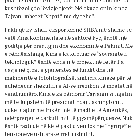
kushtëzoi çdo lëvizje tjetër. Në ekuacionin kinez,
Tajvani mbetet “shpatë me dy tehe”.
Fakti që ky ishull eksporton në SHBA më shumë se
vetë Kina kontinentale në sektorë kyç, është një
goditje për prestigjin dhe ekonominë e Pekinit. Më
e rëndësishmja, Kina e ka kuptuar se “sovraniteti
teknologjik” është ende një projekt në letër. Pa
qasje në çipat e gjeneratës së fundit dhe në
makineritë e fotolitografisë, ambicia kineze për të
udhëhequr shekullin e AI-së rrezikon të mbetet në
vendnumëro. Kina e ka përdorur Tajvanin si mjetin
më të fuqishëm të presionit ndaj Uashingtonit,
duke luajtur me frikën më të madhe të Amerikës,
ndërprerjen e qarkullimit të gjysmëpërçuesve. Nuk
është rasti që në këtë pakt u vendos një “ngrirje” e
tensioneve ushtarake rreth ishullit.