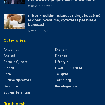
bashkive që propozohet të shkrihen?
09:50 | 07/08/2026
Rritet kreditimi. Bizneset drejt huasë në
lek për investime, qytetarët për blerje
banesash
09:30 | 07/08/2026
Categories
Aktualitet
Ekonomi
Analizë
Finance
Barazia Gjinore
Lifestyle
Biznes
LIGJET E BIZNESIT
Bota
Të Gjitha
Burime Njerëzore
Teknologji
Diaspora
Uncategorized
Edukim Financiar
Rreth nesh