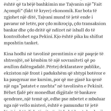
është që ta bëjë bashkimin me Tajvanin një “Fait
Açompli” (fakt të kryer) ekonomik. Kur bota të
zgjohet një ditë, Tajvani mund të jetë ende i
pavarur në letër, por çdo mikroçip, çdo transaksion
bankar dhe çdo dritë që ndizet në ishull do të
kontrollohet nga Pekini. Kjo është pika ku shifrat
mposhtin tanket.
Kina hodhi në tavolinë premtimin e një paqeje të
shtrenjtë, në këmbim të një sovraniteti që po
avullon dalëngadalë. Përtej deklaratave publike,
ekziston një front i padukshëm që shtypi botëror e
ka pasqyruar me kursim, por që me gjasë ka qenë
një nga “patatet e nxehta” në tavolinën e Pekinit.
Bëhet fjalë për monedhat digjitale të bankave
qendrore, një temë që, edhe pse mbetet e mbuluar
nga një vello misteri, është e pamundur të jetë