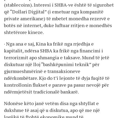
(stablecoins). Interesi i SHBA-ve është të sigurohet
që “Dollari Digjital” (i emetuar nga kompanitë
private amerikane) të mbetet monedha rezervë e
botës në internet, duke luftuar rritjen e monedhës
shtetërore kineze.
· Nga ana e saj, Kina ka frikë nga rrjedhja e
kapitalit, ndërsa SHBA ka frikë nga financimi i
terrorizmit apo shmangia e taksave. Mund të jetë
diskutuar një lloj “bashkëpunimi teknik” për
gjurmueshmërinë e transaksioneve
ndërkombëtare. Kjo do t’i lejonte të dyja fuqitë të
kontrollonin flukset e parave pa pasur nevojë për
ndërmjetësit tradicionalë bankarë.
Ndonëse këto janë vetëm disa nga shtyllat e
dukshme të asaj që u diskutua, apo që me një
logjikë të ftohtë ekonomike mund të