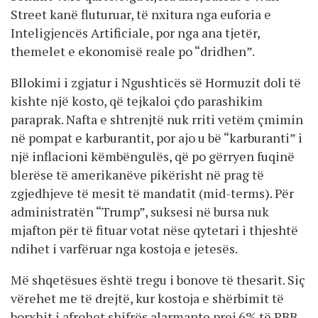
Street kanë fluturuar, të nxitura nga euforia e
Inteligjencës Artificiale, por nga ana tjetër,
themelet e ekonomisë reale po “dridhen”.
Bllokimi i zgjatur i Ngushticës së Hormuzit doli të
kishte një kosto, që tejkaloi çdo parashikim
paraprak. Nafta e shtrenjtë nuk rriti vetëm çmimin
në pompat e karburantit, por ajo u bë “karburanti” i
një inflacioni këmbëngulës, që po gërryen fuqinë
blerëse të amerikanëve pikërisht në prag të
zgjedhjeve të mesit të mandatit (mid-terms). Për
administratën “Trump”, suksesi në bursa nuk
mjafton për të fituar votat nëse qytetari i thjeshtë
ndihet i varfëruar nga kostoja e jetesës.
Më shqetësues është tregu i bonove të thesarit. Siç
vërehet me të drejtë, kur kostoja e shërbimit të
borxhit i afrohet shifrës alarmante prej 6% të PBB-