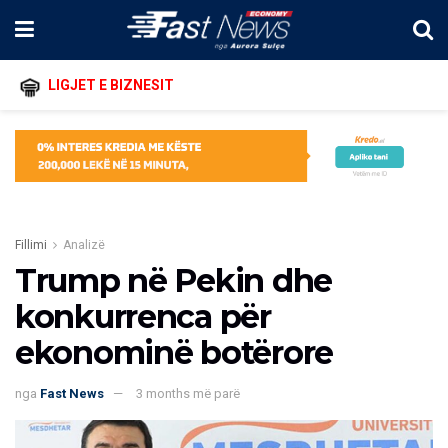
LIGJET E BIZNESIT
Fillimi
Analizë
Trump në Pekin dhe
konkurrenca për
ekonominë botërore
nga
Fast News
3 months më parë