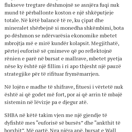
flukseve tregtare dëshmojnë se asnjëra fuqi nuk
mund të përballonte koston e një shkëputjeje
totale. Në këtë balancë të re, ku çipat dhe
mineralet shërbejnë si monedha shkëmbimi, bota
po dëshmon se ndërvarësia ekonomike mbetet
mbrojtja më e mirë kundër kolapsit. Megjithatë,
përtej euforisë së çmimeve që po reflektojnë
rënien e parë në bursat e mallrave, mbetet pyetja
nëse ky është një fillim i ri apo thjesht një pauzë
strategjike për të rifituar frymëmarrjen.
Në lojën e madhe të shifrave, fituesi i vërtetë nuk
është ai që godet më fort, por ai që arrin të mbajë
sistemin në lëvizje pa e djegur atë.
SHBA në këtë takim vjen me një gjendje të
dyfishtë mes “euforisë së bursës” dhe “ankthit të
borxhit”. Më qartë. Nga njëra anë, bursat e Wall