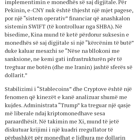
implementimin e monedhës së saj digjitale. Për
Pekinin, e-CNY nuk është thjesht një mjet pagese,
por një “sistem operativ” financiar që anashkalon
sistemin SWIFT (të kontrolluar nga SHBA). Në
bisedime, Kina mund të ketë përdorur suksesin e
monedhës së saj digjitale si një “kërcënim të butë”
duke kaluar mesazhi se “Nëse na bllokoni me
sanksione, ne kemi gati infrastrukturën për të
tregtuar me botën (dhe me Iranin) jashtë sferës së
dollarit.”
Stabilizimi i “Stablecoins” dhe Cryptove është një
fenomen që kinezët e kanë analizuar shumë me
kujdes. Administrata “Trump” ka treguar një qasje
më liberale ndaj kriptomonedhave sesa
paraardhësit. Në takimin me Xi, mund të jetë
diskutuar krijimi i një kuadri rregullator të
përbashkët për monedhat e lidhura me dollarin