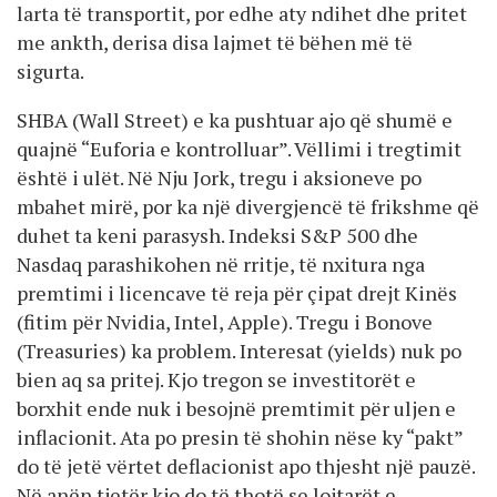
larta të transportit, por edhe aty ndihet dhe pritet
me ankth, derisa disa lajmet të bëhen më të
sigurta.
SHBA (Wall Street) e ka pushtuar ajo që shumë e
quajnë “Euforia e kontrolluar”. Vëllimi i tregtimit
është i ulët. Në Nju Jork, tregu i aksioneve po
mbahet mirë, por ka një divergjencë të frikshme që
duhet ta keni parasysh. Indeksi S&P 500 dhe
Nasdaq parashikohen në rritje, të nxitura nga
premtimi i licencave të reja për çipat drejt Kinës
(fitim për Nvidia, Intel, Apple). Tregu i Bonove
(Treasuries) ka problem. Interesat (yields) nuk po
bien aq sa pritej. Kjo tregon se investitorët e
borxhit ende nuk i besojnë premtimit për uljen e
inflacionit. Ata po presin të shohin nëse ky “pakt”
do të jetë vërtet deflacionist apo thjesht një pauzë.
Në anën tjetër kjo do të thotë se lojtarët e