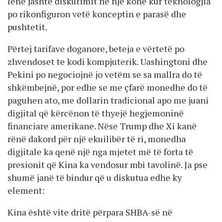
lënë jashtë diskutimit në një kohë kur teknologjia
po rikonfiguron vetë konceptin e parasë dhe
pushtetit.
Përtej tarifave doganore, beteja e vërtetë po
zhvendoset te kodi kompjuterik. Uashingtoni dhe
Pekini po negociojnë jo vetëm se sa mallra do të
shkëmbejnë, por edhe se me çfarë monedhe do të
paguhen ato, me dollarin tradicional apo me juani
digjital që kërcënon të thyejë hegjemoninë
financiare amerikane. Nëse Trump dhe Xi kanë
rënë dakord për një ekuilibër të ri, monedha
digjitale ka qenë një nga mjetet më të forta të
presionit që Kina ka vendosur mbi tavolinë. Ja pse
shumë janë të bindur që u diskutua edhe ky
element:
Kina është vite dritë përpara SHBA-së në