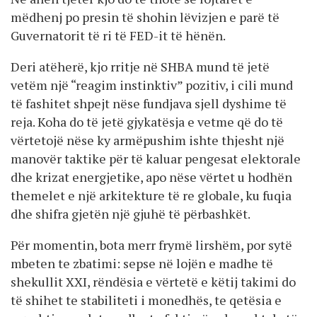
mëdhenj po presin të shohin lëvizjen e parë të
Guvernatorit të ri të FED-it të hënën.
Deri atëherë, kjo rritje në SHBA mund të jetë
vetëm një “reagim instinktiv” pozitiv, i cili mund
të fashitet shpejt nëse fundjava sjell dyshime të
reja. Koha do të jetë gjykatësja e vetme që do të
vërtetojë nëse ky armëpushim ishte thjesht një
manovër taktike për të kaluar pengesat elektorale
dhe krizat energjetike, apo nëse vërtet u hodhën
themelet e një arkitekture të re globale, ku fuqia
dhe shifra gjetën një gjuhë të përbashkët.
Për momentin, bota merr frymë lirshëm, por sytë
mbeten te zbatimi: sepse në lojën e madhe të
shekullit XXI, rëndësia e vërtetë e këtij takimi do
të shihet te stabiliteti i monedhës, te qetësia e