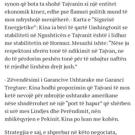
synon që bota ta shohë Tajvanin si një entitet
ekonomik kinez, edhe pse flamuri politik mund të
mos ndryshojë menjëherë. · Karta e “Sigurisë
Energjetike”: Kina ia bëri të qartë Uashingtonit se
stabiliteti në Ngushticën e Tajvanit është i lidhur
me stabilitetin në Hormuz. Mesazhi ishte: “Nëse ju
respektoni sferën tonë të ndikimit në Tajvan, ne
do të përdorim peshën tonë për të mbajtur naftën
të rrjedhë lirshëm drejt jush.”
· Zëvendësimi i Garancive Ushtarake me Garanci
Tregtare: Kina hodhi propozimin që Tajvani të mos
ketë nevojë për mbrojtje ushtarake amerikane
nëse shndërrohet në një “port të hapur” që shërben
si urë mes Lindjes dhe Perëndimit, nën
mbikëqyrjen e Pekinit. Kina po luan me kohën.
Strategjia e saj, e shprehur në këto negociata,