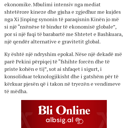
ekonomike. Mbulimi intensiv nga mediat
shtetërore kineze dhe gjuha e zgjedhur me kujdes
nga Xi Jinping synonin të paraqisnin Kinën jo më
si një “nxënëse të bindur të ekonomisë globale”,
por si një fuqi të barabartë me Shtetet e Bashkuara,
një qendër alternative e gravitetit global.
Ky është një ndryshim epokal. Nëse një dekadë më
parë Pekini përpiqej të “fshihte forcën dhe të
priste kohën e tij”, sot ai shfaqet i sigurt, i
konsoliduar teknologjikisht dhe i gatshëm për të
kërkuar pjesën që i takon në tryezën e vendimeve
të mëdha.