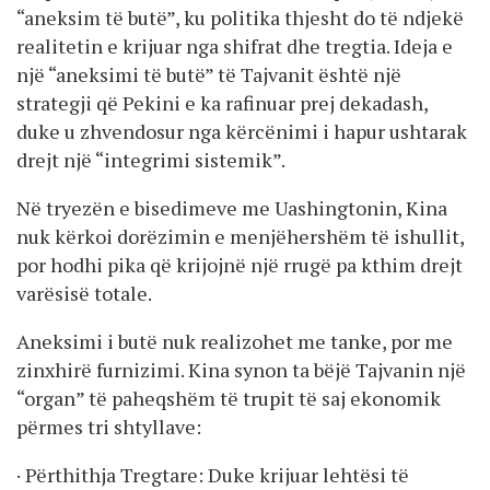
“aneksim të butë”, ku politika thjesht do të ndjekë
realitetin e krijuar nga shifrat dhe tregtia. Ideja e
një “aneksimi të butë” të Tajvanit është një
strategji që Pekini e ka rafinuar prej dekadash,
duke u zhvendosur nga kërcënimi i hapur ushtarak
drejt një “integrimi sistemik”.
Në tryezën e bisedimeve me Uashingtonin, Kina
nuk kërkoi dorëzimin e menjëhershëm të ishullit,
por hodhi pika që krijojnë një rrugë pa kthim drejt
varësisë totale.
Aneksimi i butë nuk realizohet me tanke, por me
zinxhirë furnizimi. Kina synon ta bëjë Tajvanin një
“organ” të paheqshëm të trupit të saj ekonomik
përmes tri shtyllave:
· Përthithja Tregtare: Duke krijuar lehtësi të