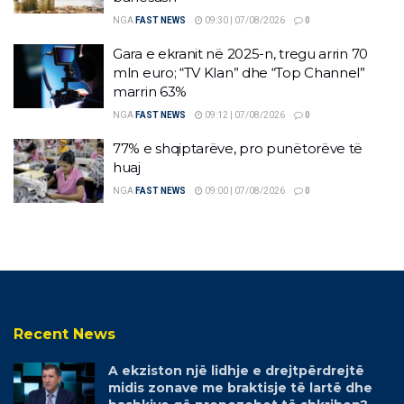
NGA
FAST NEWS
09:30 | 07/08/2026
0
Gara e ekranit në 2025-n, tregu arrin 70
mln euro; “TV Klan” dhe “Top Channel”
marrin 63%
NGA
FAST NEWS
09:12 | 07/08/2026
0
77% e shqiptarëve, pro punëtorëve të
huaj
NGA
FAST NEWS
09:00 | 07/08/2026
0
Recent News
A ekziston një lidhje e drejtpërdrejtë
midis zonave me braktisje të lartë dhe