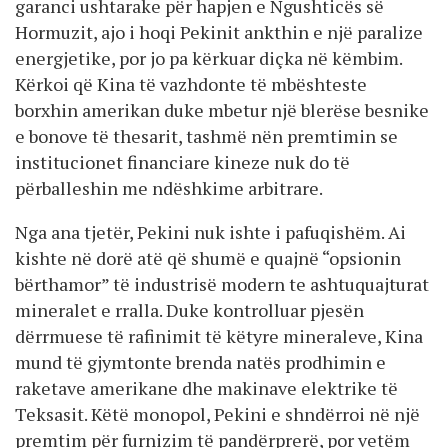
garanci ushtarake për hapjen e Ngushticës së
Hormuzit, ajo i hoqi Pekinit ankthin e një paralize
energjetike, por jo pa kërkuar diçka në këmbim.
Kërkoi që Kina të vazhdonte të mbështeste
borxhin amerikan duke mbetur një blerëse besnike
e bonove të thesarit, tashmë nën premtimin se
institucionet financiare kineze nuk do të
përballeshin me ndëshkime arbitrare.
Nga ana tjetër, Pekini nuk ishte i pafuqishëm. Ai
kishte në dorë atë që shumë e quajnë “opsionin
bërthamor” të industrisë modern te ashtuquajturat
mineralet e rralla. Duke kontrolluar pjesën
dërrmuese të rafinimit të këtyre mineraleve, Kina
mund të gjymtonte brenda natës prodhimin e
raketave amerikane dhe makinave elektrike të
Teksasit. Këtë monopol, Pekini e shndërroi në një
premtim për furnizim të pandërprerë, por vetëm