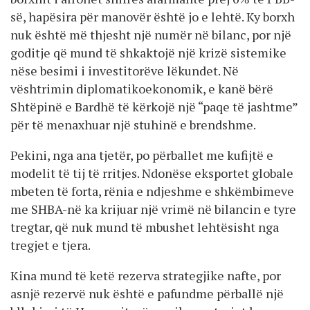
së, hapësira për manovër është jo e lehtë. Ky borxh
nuk është më thjesht një numër në bilanc, por një
goditje që mund të shkaktojë një krizë sistemike
nëse besimi i investitorëve lëkundet. Në
vështrimin diplomatikoekonomik, e kanë bërë
Shtëpinë e Bardhë të kërkojë një “paqe të jashtme”
për të menaxhuar një stuhinë e brendshme.
Pekini, nga ana tjetër, po përballet me kufijtë e
modelit të tij të rritjes. Ndonëse eksportet globale
mbeten të forta, rënia e ndjeshme e shkëmbimeve
me SHBA-në ka krijuar një vrimë në bilancin e tyre
tregtar, që nuk mund të mbushet lehtësisht nga
tregjet e tjera.
Kina mund të ketë rezerva strategjike nafte, por
asnjë rezervë nuk është e pafundme përballë një