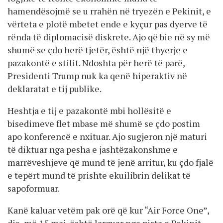
hamendësojmë se u rrahën në tryezën e Pekinit, e
vërteta e plotë mbetet ende e kyçur pas dyerve të
rënda të diplomacisë diskrete. Ajo që bie në sy më
shumë se çdo herë tjetër, është një thyerje e
pazakontë e stilit. Ndoshta për herë të parë,
Presidenti Trump nuk ka qenë hiperaktiv në
deklaratat e tij publike.
Heshtja e tij e pazakontë mbi hollësitë e
bisedimeve flet mbase më shumë se çdo postim
apo konferencë e nxituar. Ajo sugjeron një maturi
të diktuar nga pesha e jashtëzakonshme e
marrëveshjeve që mund të jenë arritur, ku çdo fjalë
e tepërt mund të prishte ekuilibrin delikat të
sapoformuar.
Kanë kaluar vetëm pak orë që kur “Air Force One”,
dje, më 15 maj, është larguar nga pista e Pekinit