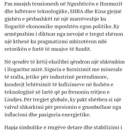
Pas muajsh tensionesh në Ngushticën e Hormuzit
dhe luftërave teknologjike, SHBA dhe Kina gjejnë
gjuhën e përbashkët në një marrëveshje ku
llogaritë ekonomike mposhtën egon politike. Ky
armëpushim i diktuar nga nevojat e tregut shënon
një kthesë ku pragmatizmi mbizotëron mbi
retorikën e fortë të muajve të fundit.
Në qendër të këtij ekuilibri qëndron një shkëmbim
i llogaritur mirë. Siguria e furnizimit me minerale
të rralla, jetike për industrinë perëndimore,
kundrejt lehtësimit të kufizimeve në fushën e
teknologjisë së lartë që po frenonin rritjen e
Lindjes. Për tregjet globale, ky pakt shërben si një
valvul shkarkimi për presionin e grumbulluar nga
inflacioni dhe pasiguria energjetike.
Hapja simbolike e rrugëve detare dhe stabilizimi i