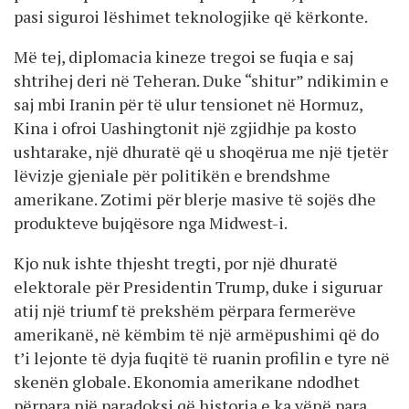
pasi siguroi lëshimet teknologjike që kërkonte.
Më tej, diplomacia kineze tregoi se fuqia e saj
shtrihej deri në Teheran. Duke “shitur” ndikimin e
saj mbi Iranin për të ulur tensionet në Hormuz,
Kina i ofroi Uashingtonit një zgjidhje pa kosto
ushtarake, një dhuratë që u shoqërua me një tjetër
lëvizje gjeniale për politikën e brendshme
amerikane. Zotimi për blerje masive të sojës dhe
produkteve bujqësore nga Midwest-i.
Kjo nuk ishte thjesht tregti, por një dhuratë
elektorale për Presidentin Trump, duke i siguruar
atij një triumf të prekshëm përpara fermerëve
amerikanë, në këmbim të një armëpushimi që do
t’i lejonte të dyja fuqitë të ruanin profilin e tyre në
skenën globale. Ekonomia amerikane ndodhet
përpara një paradoksi që historia e ka vënë para