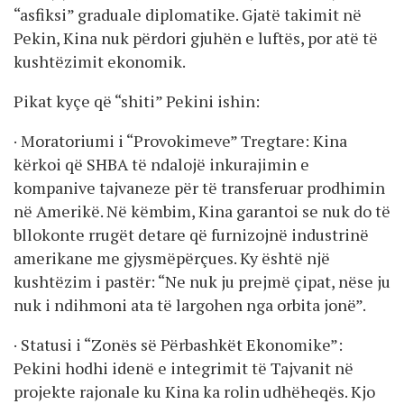
“asfiksi” graduale diplomatike. Gjatë takimit në
Pekin, Kina nuk përdori gjuhën e luftës, por atë të
kushtëzimit ekonomik.
Pikat kyçe që “shiti” Pekini ishin:
· Moratoriumi i “Provokimeve” Tregtare: Kina
kërkoi që SHBA të ndalojë inkurajimin e
kompanive tajvaneze për të transferuar prodhimin
në Amerikë. Në këmbim, Kina garantoi se nuk do të
bllokonte rrugët detare që furnizojnë industrinë
amerikane me gjysmëpërçues. Ky është një
kushtëzim i pastër: “Ne nuk ju prejmë çipat, nëse ju
nuk i ndihmoni ata të largohen nga orbita jonë”.
· Statusi i “Zonës së Përbashkët Ekonomike”:
Pekini hodhi idenë e integrimit të Tajvanit në
projekte rajonale ku Kina ka rolin udhëheqës. Kjo