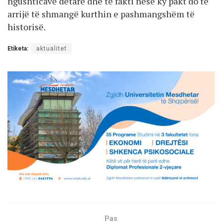
ngushticave detare dhe te fakti nëse ky pakt do të
arrijë të shmangë kurthin e pashmangshëm të
historisë.
Etiketa:
aktualitet
Pas