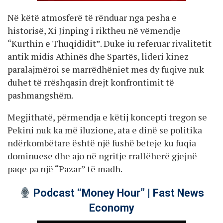
Në këtë atmosferë të rënduar nga pesha e
historisë, Xi Jinping i riktheu në vëmendje
“Kurthin e Thuqididit”. Duke iu referuar rivalitetit
antik midis Athinës dhe Spartës, lideri kinez
paralajmëroi se marrëdhëniet mes dy fuqive nuk
duhet të rrëshqasin drejt konfrontimit të
pashmangshëm.
Megjithatë, përmendja e këtij koncepti tregon se
Pekini nuk ka më iluzione, ata e dinë se politika
ndërkombëtare është një fushë beteje ku fuqia
dominuese dhe ajo në ngritje rrallëherë gjejnë
paqe pa një “Pazar” të madh.
Podcast “Money Hour” | Fast News
Economy