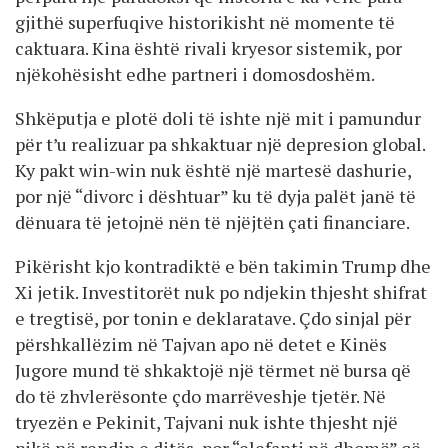
gjithë superfuqive historikisht në momente të
caktuara. Kina është rivali kryesor sistemik, por
njëkohësisht edhe partneri i domosdoshëm.
Shkëputja e plotë doli të ishte një mit i pamundur
për t’u realizuar pa shkaktuar një depresion global.
Ky pakt win-win nuk është një martesë dashurie,
por një “divorc i dështuar” ku të dyja palët janë të
dënuara të jetojnë nën të njëjtën çati financiare.
Pikërisht kjo kontradiktë e bën takimin Trump dhe
Xi jetik. Investitorët nuk po ndjekin thjesht shifrat
e tregtisë, por tonin e deklaratave. Çdo sinjal për
përshkallëzim në Tajvan apo në detet e Kinës
Jugore mund të shkaktojë një tërmet në bursa që
do të zhvlerësonte çdo marrëveshje tjetër. Në
tryezën e Pekinit, Tajvani nuk ishte thjesht një
pikë në rendin e ditës, por “elefanti në dhomë” që