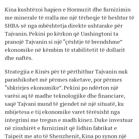
Kina kushtëzoi hapjen e Hormuzit dhe furnizimin
me minerale të rralla me një tërheqje të heshtur të
SHBA-së nga mbështetja direkte ushtarake për
Tajvanin. Pekini po kërkon që Uashingtoni ta
pranojë Tajvanin si një “çështje të brendshme”
ekonomike në këmbim të stabilitetit të dollarit
dhe naftës.
Strategjia e Kinës për të përthithur Tajvanin nuk
parashikohet më përmes raketave, por përmes
“shkrirjes ekonomike”. Pekini po ndërton një
varësi aq të madhe teknologjike dhe financiare,
saqë Tajvani mund të gjendet në një situatë, ku
mbijetesa e tij ekonomike varet tërësisht nga
integrimi me tregun e madh kinez. Duke investuar
në zinxhirët e furnizimit që lidhin fabrikat e
Taipeit me ato të Shenzhenit, Kina po synon një