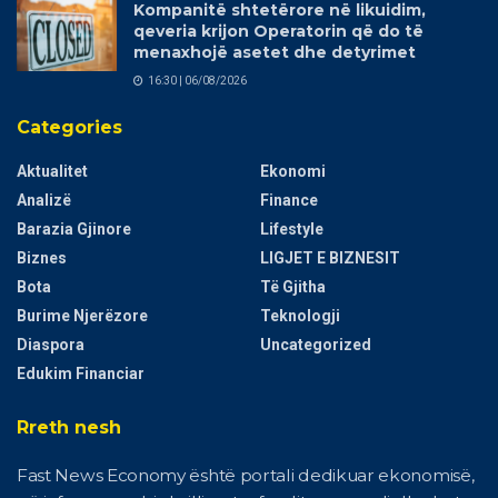
Kompanitë shtetërore në likuidim,
qeveria krijon Operatorin që do të
menaxhojë asetet dhe detyrimet
16:30 | 06/08/2026
Categories
Aktualitet
Ekonomi
Analizë
Finance
Barazia Gjinore
Lifestyle
Biznes
LIGJET E BIZNESIT
Bota
Të Gjitha
Burime Njerëzore
Teknologji
Diaspora
Uncategorized
Edukim Financiar
Rreth nesh
Fast News Economy është portali dedikuar ekonomisë,