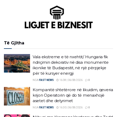
Të Gjitha
Vala ekstreme e të nxehtit/ Hungaria fik
ndriçimin dekorativ në disa monumente
ikonike të Budapestit, në një përpjekje
për të kursyer energji
NGA
FAST NEWS
16:38 | 06/08/2026
0
Kompanitë shtetërore në likuidim, qeveria
krijon Operatorin që do të menaxhojë
asetet dhe detyrimet
NGA
FAST NEWS
16:30 | 06/08/2026
0