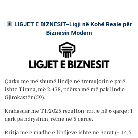
LIGJET E BIZNESIT–Ligji në Kohë Reale për
Biznesin Modern
Qarku me më shumë lindje në tremujorin e parë
ishte Tirana, më 2.438, ndërsa më më pak lindje
Gjirokastër (59).
Krahasuar me T1/2025 rezulton: rritje në 6 qarqe; 1
qark pa ndryshim; rënie në 5 qarqe.
Rritja më e madhe e lindjeve ishte në Berat (+ 14,5