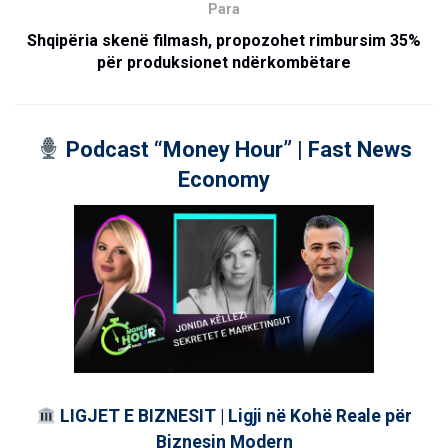
Para
Shqipëria skenë filmash, propozohet rimbursim 35%
për produksionet ndërkombëtare
Podcast “Money Hour” | Fast News
Economy
LIGJET E BIZNESIT | Ligji në Kohë Reale për
Biznesin Modern