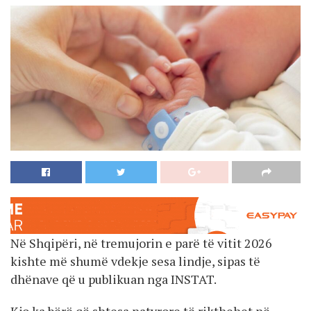
Në Shqipëri, në tremujorin e parë të vitit 2026
kishte më shumë vdekje sesa lindje, sipas të
dhënave që u publikuan nga INSTAT.
Kjo ka bërë që shtesa natyrore të rikthehet në