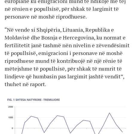
europiane ku emigracioni mund të ndikojë më tej
në rënien e popullsisë, për shkak të largimit të
personave në moshë riprodhuese.
“Në vende si Shqipëria, Lituania, Republika e
Moldavisë dhe Bosnja e Hercegovina, ku normat e
fertilitetit janë tashmë nën nivelin e zëvendësimit
të popullsisë, emigracioni i personave në moshë
riprodhuese mund të kontribuojë në një rënie të
mëtejshme të popullsisë, për shkak të numrit të
lindjeve që humbasin pas largimit jashtë vendit”,
thuhet në raport.