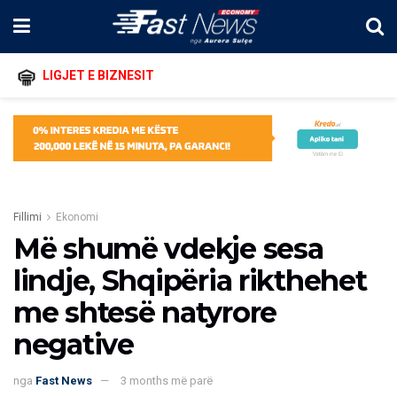
LIGJET E BIZNESIT
Fillimi
Ekonomi
Më shumë vdekje sesa
lindje, Shqipëria rikthehet
me shtesë natyrore
negative
nga
Fast News
3 months më parë