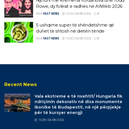
Njihuni me Kremena Yordanova dhe Todd
Rowe, dy folësit e radhës në AllWeb 2026
NGA
FAST NEWS
16:26 | 06/08/2026
0
5 ushqime super të shëndetshme që
duhet të shtosh në dietën tënde
NGA
FAST NEWS
10:00 | 06/08/2026
0
Recent News
Vala ekstreme e të nxehtit/ Hungaria fik
ndriçimin dekorativ në disa monumente
ikonike të Budapestit, në një përpjekje
për të kursyer energji
16:38 | 06/08/2026