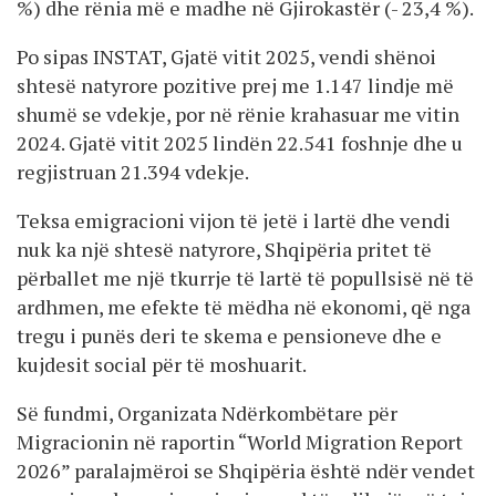
%) dhe rënia më e madhe në Gjirokastër (- 23,4 %).
Po sipas INSTAT, Gjatë vitit 2025, vendi shënoi
shtesë natyrore pozitive prej me 1.147 lindje më
shumë se vdekje, por në rënie krahasuar me vitin
2024. Gjatë vitit 2025 lindën 22.541 foshnje dhe u
regjistruan 21.394 vdekje.
Teksa emigracioni vijon të jetë i lartë dhe vendi
nuk ka një shtesë natyrore, Shqipëria pritet të
përballet me një tkurrje të lartë të popullsisë në të
ardhmen, me efekte të mëdha në ekonomi, që nga
tregu i punës deri te skema e pensioneve dhe e
kujdesit social për të moshuarit.
Së fundmi, Organizata Ndërkombëtare për
Migracionin në raportin “World Migration Report
2026” paralajmëroi se Shqipëria është ndër vendet