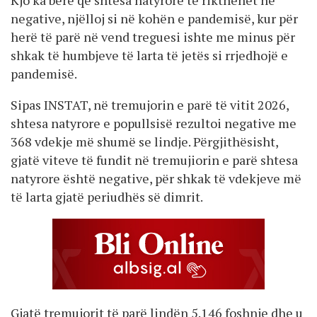
negative, njëlloj si në kohën e pandemisë, kur për
herë të parë në vend treguesi ishte me minus për
shkak të humbjeve të larta të jetës si rrjedhojë e
pandemisë.
Sipas INSTAT, në tremujorin e parë të vitit 2026,
shtesa natyrore e popullsisë rezultoi negative me
368 vdekje më shumë se lindje. Përgjithësisht,
gjatë viteve të fundit në tremujiorin e parë shtesa
natyrore është negative, për shkak të vdekjeve më
të larta gjatë periudhës së dimrit.
Gjatë tremujorit të parë lindën 5.146 foshnje dhe u