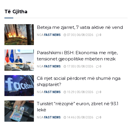
Të Gjitha
Beteja me zjarret, 7 vatra aktive në vend
NGA
FAST NEWS
07:30 | 06/08/2026
0
Parashikimi i BSH: Ekonomia me rritje,
tensionet gjeopolitike mbeten rrezik
NGA
FAST NEWS
17:00 | 05/08/2026
0
Cili rrjet social përdoret më shumë nga
shqiptarët?
NGA
FAST NEWS
15:29 | 05/08/2026
0
Turistët “rrëzojnë” euron, zbret në 93.1
lekë
NGA
FAST NEWS
14:46 | 05/08/2026
0