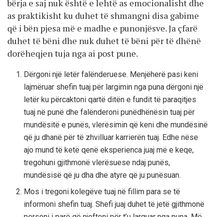
bërja e saj nuk është e lehtë as emocionalisht dhe
as praktikisht ku duhet të shmangni disa gabime
që i bën pjesa më e madhe e punonjësve. Ja çfarë
duhet të bëni dhe nuk duhet të bëni për të dhënë
dorëheqjen tuja nga ai post pune.
Dërgoni një letër falënderuese. Menjëherë pasi keni
lajmëruar shefin tuaj për largimin nga puna dërgoni një
letër ku përcaktoni qartë ditën e fundit të paraqitjes
tuaj në punë dhe falënderoni punëdhënësin tuaj për
mundësitë e punës, vlerësimin që keni dhe mundësinë
që ju dhanë për të zhvilluar karrierën tuaj. Edhe nëse
ajo mund të ketë qenë eksperienca juaj më e keqe,
tregohuni gjithmonë vlerësuese ndaj punës,
mundësisë që ju dha dhe atyre që ju punësuan.
Mos i tregoni kolegëve tuaj në fillim para se të
informoni shefin tuaj. Shefi juaj duhet të jetë gjithmonë
personi i parë që njoftoni për t’u larguar nga puna. Më