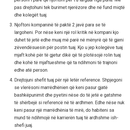
pas drejtohuni tek burimet njerëzore dhe në fund miqtë
dhe kolegët tuaj.
Njoftoni kompaninë të paktë 2 javë para se të
largoheni. Por nëse keni një rol kritik në kompani kjo
duhet të jetë edhe muaj më parë në mënyrë që të gjeni
zëvendësuesin për postin tuaj. Kjo u jep kolegëve tuaj
mjaft kohë për të gjetur dikë që të plotësojë rolin tuaj
dhe kohë të mjaftueshme që ta ndihmoni të trajnoni
edhe atë person.
Drejtojuni shefit tuaj për një letër reference. Shpjegoni
se vlerësoni marrëdhënien që keni pasur gjatë
bashkëpunimit dhe pyetini nëse do të jetë e gatshme
të shërbejë si referencë në të ardhmen. Edhe nëse nuk
keni pasur një marrëdhënia të mirë, do habiteni sa
mund të ndihmojë në karrierën tuaj të ardhshme ish-
shefi juaj.