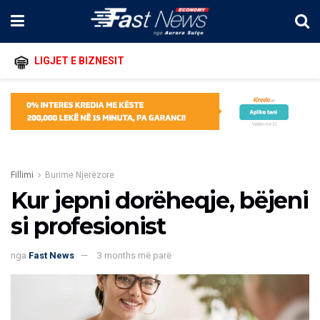
LIGJET E BIZNESIT
Fillimi
Burime Njerëzore
Kur jepni dorëheqje, bëjeni
si profesionist
nga
Fast News
3 months më parë