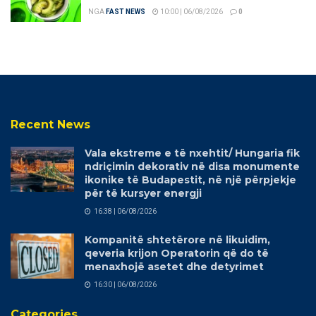
NGA
FAST NEWS
10:00 | 06/08/2026
0
Recent News
Vala ekstreme e të nxehtit/ Hungaria fik
ndriçimin dekorativ në disa monumente
ikonike të Budapestit, në një përpjekje
për të kursyer energji
16:38 | 06/08/2026
Kompanitë shtetërore në likuidim,
qeveria krijon Operatorin që do të
menaxhojë asetet dhe detyrimet
16:30 | 06/08/2026
Categories