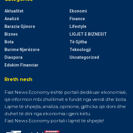
Aktualitet
Ekonomi
Analizë
Finance
Barazia Gjinore
Lifestyle
Biznes
LIGJET E BIZNESIT
Bota
Të Gjitha
Burime Njerëzore
Teknologji
Diaspora
Uncategorized
Edukim Financiar
Rreth nesh
Fast News Economy është portali dedikuar ekonomisë,
që informon mbi zhvillimet e fundit nga vendi dhe bota.
Lajme të shpejta, analiza, opinione, gjithcka që doni dhe
duhet të dini nga ekonomia i gjeni këtu.
Fast News Economy portali i lajmit të shpejtë!