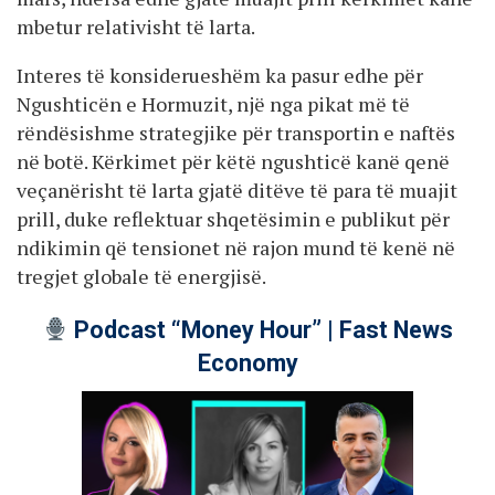
mbetur relativisht të larta.
Interes të konsiderueshëm ka pasur edhe për
Ngushticën e Hormuzit, një nga pikat më të
rëndësishme strategjike për transportin e naftës
në botë. Kërkimet për këtë ngushticë kanë qenë
veçanërisht të larta gjatë ditëve të para të muajit
prill, duke reflektuar shqetësimin e publikut për
ndikimin që tensionet në rajon mund të kenë në
tregjet globale të energjisë.
Podcast “Money Hour” | Fast News
Economy