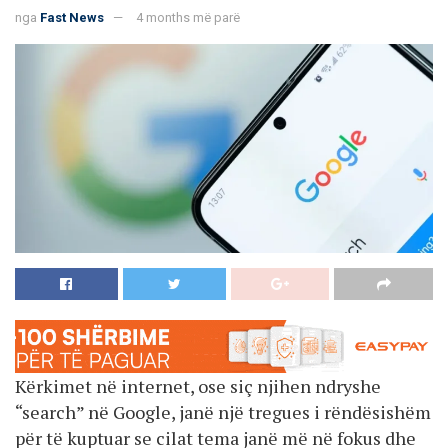
nga
Fast News
4 months më parë
Kërkimet në internet, ose siç njihen ndryshe
“search” në Google, janë një tregues i rëndësishëm
për të kuptuar se cilat tema janë më në fokus dhe