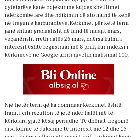
qytetarëve kanë ndjekur me kujdes zhvillimet
ndërkombëtare dhe ndikimin që ato mund të kenë
në tregun e karburanteve. Kërkimet për këtë term
janë shtuar gradualisht në fund të muajit mars,
veçanërisht rreth datës 26 mars, ndërsa kulmi i
interesit është regjistruar më 8 prill, kur indeksi i
kërkimeve në Google arriti nivelin maksimal 100.
Një tjetër term që ka dominuar kërkimet është
Irani, i cili rezulton të jetë ndër fjalët më të
kërkuara gjatë kësaj periudhe. Të dhënat tregojnë
disa kulme të dukshme të interesit më 12 dhe 15
mars, ndërsa edhe gjatë muajit prill kërkimet kanë