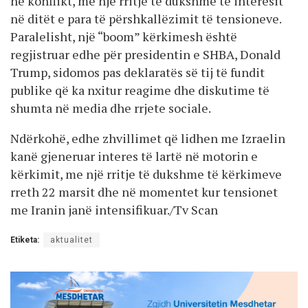
në konflikt, me një rritje të dukshme të interesit
në ditët e para të përshkallëzimit të tensioneve.
Paralelisht, një “boom” kërkimesh është
regjistruar edhe për presidentin e SHBA, Donald
Trump, sidomos pas deklaratës së tij të fundit
publike që ka nxitur reagime dhe diskutime të
shumta në media dhe rrjete sociale.
Ndërkohë, edhe zhvillimet që lidhen me Izraelin
kanë gjeneruar interes të lartë në motorin e
kërkimit, me një rritje të dukshme të kërkimeve
rreth 22 marsit dhe në momentet kur tensionet
me Iranin janë intensifikuar./Tv Scan
Etiketa:
aktualitet