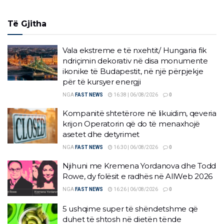
Të Gjitha
Vala ekstreme e të nxehtit/ Hungaria fik
ndriçimin dekorativ në disa monumente
ikonike të Budapestit, në një përpjekje
për të kursyer energji
NGA
FAST NEWS
16:38 | 06/08/2026
0
Kompanitë shtetërore në likuidim, qeveria
krijon Operatorin që do të menaxhojë
asetet dhe detyrimet
NGA
FAST NEWS
16:30 | 06/08/2026
0
Njihuni me Kremena Yordanova dhe Todd
Rowe, dy folësit e radhës në AllWeb 2026
NGA
FAST NEWS
16:26 | 06/08/2026
0
5 ushqime super të shëndetshme që
duhet të shtosh në dietën tënde