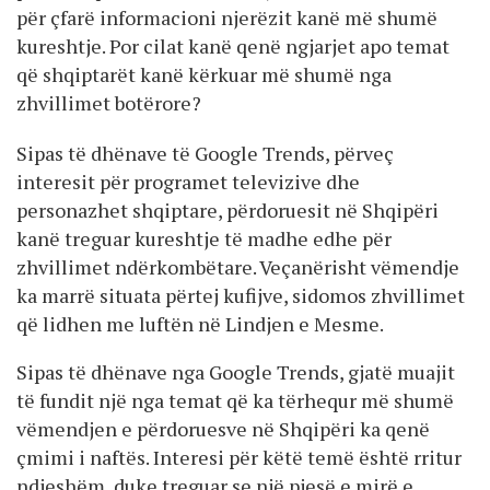
për çfarë informacioni njerëzit kanë më shumë
kureshtje. Por cilat kanë qenë ngjarjet apo temat
që shqiptarët kanë kërkuar më shumë nga
zhvillimet botërore?
Sipas të dhënave të Google Trends, përveç
interesit për programet televizive dhe
personazhet shqiptare, përdoruesit në Shqipëri
kanë treguar kureshtje të madhe edhe për
zhvillimet ndërkombëtare. Veçanërisht vëmendje
ka marrë situata përtej kufijve, sidomos zhvillimet
që lidhen me luftën në Lindjen e Mesme.
Sipas të dhënave nga Google Trends, gjatë muajit
të fundit një nga temat që ka tërhequr më shumë
vëmendjen e përdoruesve në Shqipëri ka qenë
çmimi i naftës. Interesi për këtë temë është rritur
ndjeshëm, duke treguar se një pjesë e mirë e