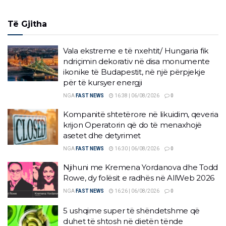
Të Gjitha
Vala ekstreme e të nxehtit/ Hungaria fik
ndriçimin dekorativ në disa monumente
ikonike të Budapestit, në një përpjekje
për të kursyer energji
NGA
FAST NEWS
16:38 | 06/08/2026
0
Kompanitë shtetërore në likuidim, qeveria
krijon Operatorin që do të menaxhojë
asetet dhe detyrimet
NGA
FAST NEWS
16:30 | 06/08/2026
0
Njihuni me Kremena Yordanova dhe Todd
Rowe, dy folësit e radhës në AllWeb 2026
NGA
FAST NEWS
16:26 | 06/08/2026
0
5 ushqime super të shëndetshme që
duhet të shtosh në dietën tënde