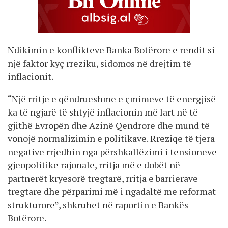
Ndikimin e konflikteve Banka Botërore e rendit si
një faktor kyç rreziku, sidomos në drejtim të
inflacionit.
“Një rritje e qëndrueshme e çmimeve të energjisë
ka të ngjarë të shtyjë inflacionin më lart në të
gjithë Evropën dhe Azinë Qendrore dhe mund të
vonojë normalizimin e politikave. Rreziqe të tjera
negative rrjedhin nga përshkallëzimi i tensioneve
gjeopolitike rajonale, rritja më e dobët në
partnerët kryesorë tregtarë, rritja e barrierave
tregtare dhe përparimi më i ngadaltë me reformat
strukturore”, shkruhet në raportin e Bankës
Botërore.