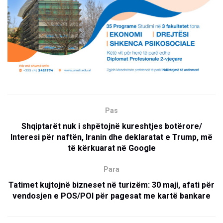
Pas
Shqiptarët nuk i shpëtojnë kureshtjes botërore/
Interesi për naftën, Iranin dhe deklaratat e Trump, më
të kërkuarat në Google
Para
Tatimet kujtojnë bizneset në turizëm: 30 maji, afati për
vendosjen e POS/POI për pagesat me kartë bankare