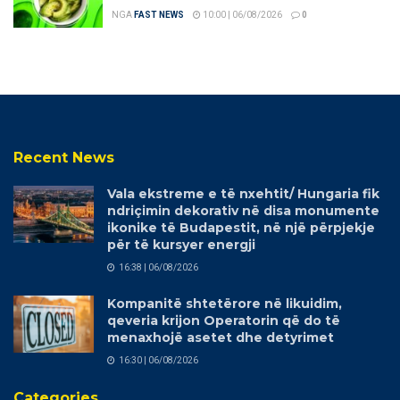
NGA
FAST NEWS
10:00 | 06/08/2026
0
Recent News
Vala ekstreme e të nxehtit/ Hungaria fik
ndriçimin dekorativ në disa monumente
ikonike të Budapestit, në një përpjekje
për të kursyer energji
16:38 | 06/08/2026
Kompanitë shtetërore në likuidim,
qeveria krijon Operatorin që do të
menaxhojë asetet dhe detyrimet
16:30 | 06/08/2026
Categories