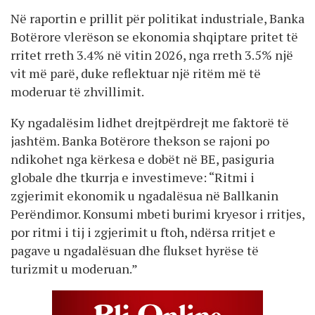
Në raportin e prillit për politikat industriale, Banka
Botërore vlerëson se ekonomia shqiptare pritet të
rritet rreth 3.4% në vitin 2026, nga rreth 3.5% një
vit më parë, duke reflektuar një ritëm më të
moderuar të zhvillimit.
Ky ngadalësim lidhet drejtpërdrejt me faktorë të
jashtëm. Banka Botërore thekson se rajoni po
ndikohet nga kërkesa e dobët në BE, pasiguria
globale dhe tkurrja e investimeve: “Ritmi i
zgjerimit ekonomik u ngadalësua në Ballkanin
Perëndimor. Konsumi mbeti burimi kryesor i rritjes,
por ritmi i tij i zgjerimit u ftoh, ndërsa rritjet e
pagave u ngadalësuan dhe flukset hyrëse të
turizmit u moderuan.”