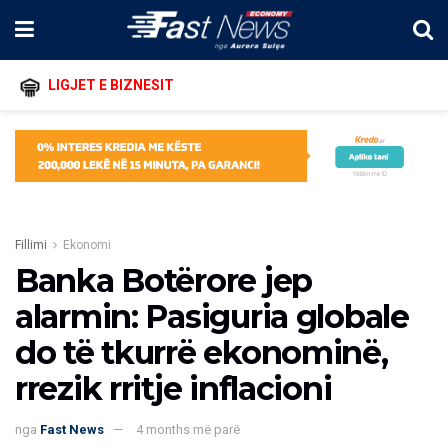
LIGJET E BIZNESIT
Fillimi
Ekonomi
Banka Botërore jep
alarmin: Pasiguria globale
do të tkurrë ekonominë,
rrezik rritje inflacioni
nga
Fast News
4 months më parë