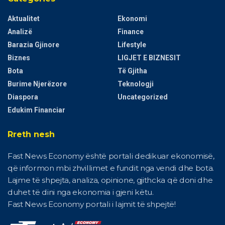
Aktualitet
Ekonomi
Analizë
Finance
Barazia Gjinore
Lifestyle
Biznes
LIGJET E BIZNESIT
Bota
Të Gjitha
Burime Njerëzore
Teknologji
Diaspora
Uncategorized
Edukim Financiar
Rreth nesh
Fast News Economy është portali dedikuar ekonomisë,
që informon mbi zhvillimet e fundit nga vendi dhe bota.
Lajme të shpejta, analiza, opinione, gjithcka që doni dhe
duhet të dini nga ekonomia i gjeni këtu.
Fast News Economy portali i lajmit të shpejtë!