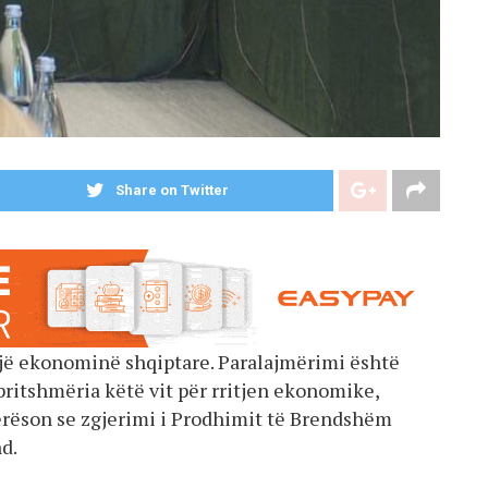
Share on Twitter
jë ekonominë shqiptare. Paralajmërimi është
pritshmëria këtë vit për rritjen ekonomike,
lerëson se zgjerimi i Prodhimit të Brendshëm
nd.