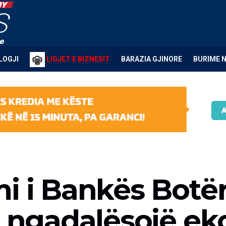
LOGJI
LIGJET E BIZNESIT
BARAZIA GJINORE
BURIME 
i i Bankës Botër
ë ngadalësojë e