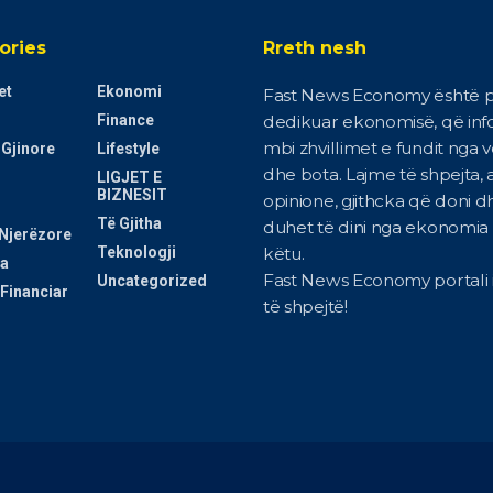
ories
Rreth nesh
et
Ekonomi
Fast News Economy është p
Finance
dedikuar ekonomisë, që in
mbi zhvillimet e fundit nga 
 Gjinore
Lifestyle
dhe bota. Lajme të shpejta, a
LIGJET E
BIZNESIT
opinione, gjithcka që doni d
Të Gjitha
duhet të dini nga ekonomia i
Njerëzore
Teknologji
këtu.
a
Fast News Economy portali i
Uncategorized
Financiar
të shpejtë!