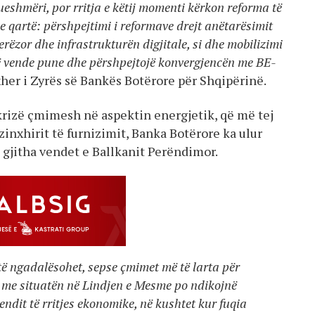
ueshmëri, por rritja e këtij momenti kërkon reforma të
 qartë: përshpejtimi i reformave drejt anëtarësimit
rëzor dhe infrastrukturën digjitale, si dhe mobilizimi
jojë vende pune dhe përshpejtojë konvergjencën me BE-
er i Zyrës së Bankës Botërore për Shqipërinë.
 krizë çmimesh në aspektin energjetik, që më tej
 zinxhirit të furnizimit, Banka Botërore ka ulur
 gjitha vendet e Ballkanit Perëndimor.
të ngadalësohet, sepse çmimet më të larta për
ra me situatën në Lindjen e Mesme po ndikojnë
rendit të rritjes ekonomike, në kushtet kur fuqia