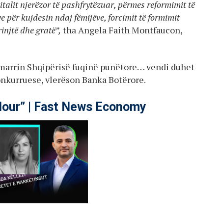
talit njerëzor të pashfrytëzuar, përmes reformimit të
e për kujdesin ndaj fëmijëve, forcimit të formimit
rinjtë dhe gratë”,
tha Angela Faith Montfaucon,
’i marrin Shqipërisë fuqinë punëtore… vendi duhet
konkurruese, vlerëson Banka Botërore.
our” | Fast News Economy