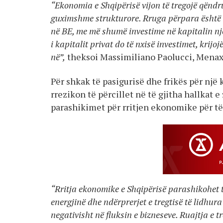
“Ekonomia e Shqipërisë vijon të tregojë qëndr
guximshme strukturore. Rruga përpara është e
në BE, me më shumë investime në kapitalin nje
i kapitalit privat do të nxisë investimet, kri
në”,
theksoi Massimiliano Paolucci, Menaxh
Për shkak të pasigurisë dhe frikës për një
rrezikon të përcillet në të gjitha hallkat e
parashikimet për rritjen ekonomike për të
“Rritja ekonomike e Shqipërisë parashikohet 
energjinë dhe ndërprerjet e tregtisë të lidhu
negativisht në fluksin e bizneseve. Ruajtja e t