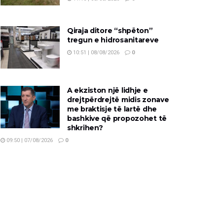
Qiraja ditore “shpëton”
tregun e hidrosanitareve
10:51 | 08/08/2026
0
A ekziston një lidhje e
drejtpërdrejtë midis zonave
me braktisje të lartë dhe
bashkive që propozohet të
shkrihen?
09:50 | 07/08/2026
0