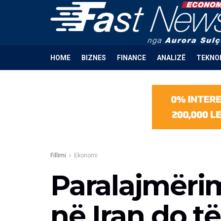
HOME
BIZNES
FINANCE
ANALIZË
TEKNO
Fillimi
Ekonomi
Paralajmërim
në Iran do t