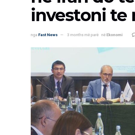
investoni te 
nga
Fast News
3 months më parë
në
Ekonomi