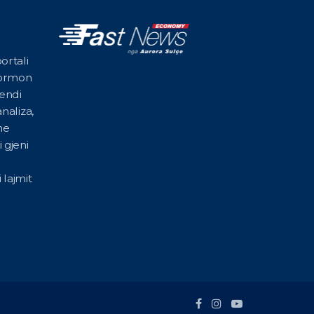
ortali
formon
vendi
naliza,
he
 gjeni
 lajmit