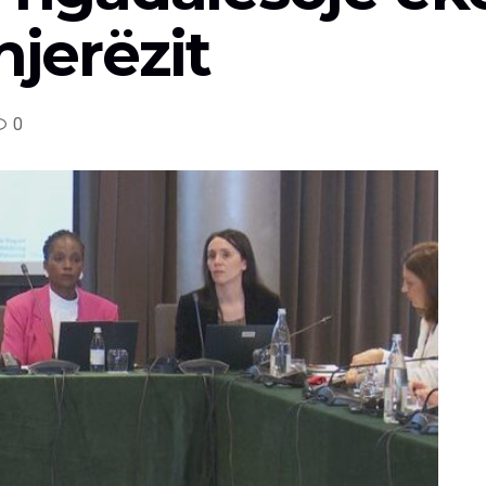
njerëzit
0