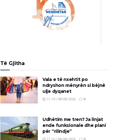
Të Gjitha
Vala e të nxehtit po
ndryshon mënyrën si bëjnë
ulje dyqanet
11:19 | 08/08/2026
0
Udhëtim me tren? Ja linjat
ende funksionale dhe plani
për “rilindje”
11:16 | 08/08/2026
0