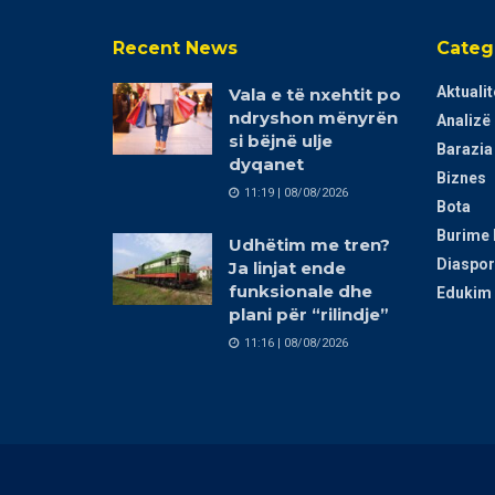
Recent News
Categ
Aktualit
Vala e të nxehtit po
ndryshon mënyrën
Analizë
si bëjnë ulje
Barazia
dyqanet
Biznes
11:19 | 08/08/2026
Bota
Burime 
Udhëtim me tren?
Diaspor
Ja linjat ende
funksionale dhe
Edukim 
plani për “rilindje”
11:16 | 08/08/2026