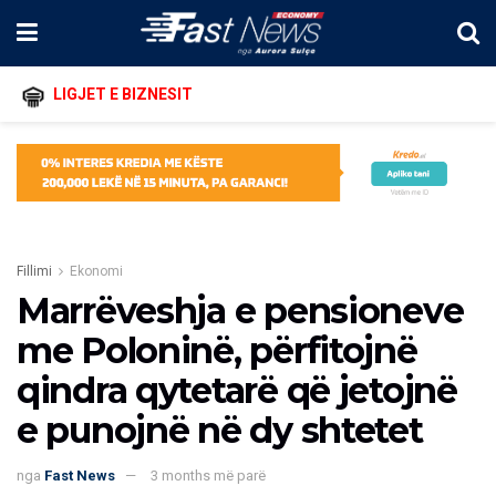
LIGJET E BIZNESIT
Fillimi
Ekonomi
Marrëveshja e pensioneve
me Poloninë, përfitojnë
qindra qytetarë që jetojnë
e punojnë në dy shtetet
nga
Fast News
3 months më parë