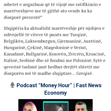
mbetet e angazhuar që të vijojë me ratifikimin e
marrëveshjeve me të gjithë ato vende ku ka
diasporë prezentë”
Shqipëria ka aktualisht marrëveshje për njohjen e
ndërsjellë të viteve të punës me Turqinë,
Belgjikën, Luksemburgun, Gjermaninë, Austrinë,
Hungarinë, Çekinë, Maqedoninë e Veriut,
Kanadanë, Bullgarinë, Kosovën, Zvicrën, Kroacinë,
Italinë, Serbinë dhe së fundmi me Poloninë. Sytë e
qeverisë tashmë janë hedhur drejtët shtetit me
diasporën më të madhe shqiptare… Greqisë.
Podcast “Money Hour” | Fast News
Economy