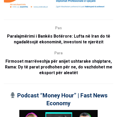
Pas
Paralajmërimi i Bankës Botërore: Lufta në Iran do të
ngadalësojë ekonominë, investoni te njerëzit
Para
Firmoset marrëveshja për anijet ushtarake shqiptare,
Rama: Dy të parat prodhohen për ne, do vazhdohet me
eksport për aleatët
Podcast “Money Hour” | Fast News
Economy