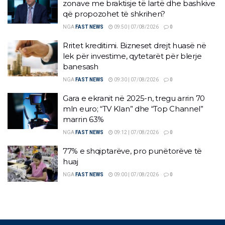
zonave me braktisje të lartë dhe bashkive
që propozohet të shkrihen?
NGA
FAST NEWS
09:50 | 07/08/2026
0
Rritet kreditimi. Bizneset drejt huasë në
lek për investime, qytetarët për blerje
banesash
NGA
FAST NEWS
09:30 | 07/08/2026
0
Gara e ekranit në 2025-n, tregu arrin 70
mln euro; “TV Klan” dhe “Top Channel”
marrin 63%
NGA
FAST NEWS
09:12 | 07/08/2026
0
77% e shqiptarëve, pro punëtorëve të
huaj
NGA
FAST NEWS
09:00 | 07/08/2026
0