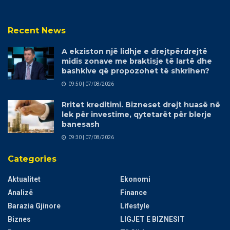
Recent News
A ekziston një lidhje e drejtpërdrejtë
midis zonave me braktisje të lartë dhe
bashkive që propozohet të shkrihen?
09:50 | 07/08/2026
Rritet kreditimi. Bizneset drejt huasë në
lek për investime, qytetarët për blerje
banesash
09:30 | 07/08/2026
Categories
Aktualitet
Ekonomi
Analizë
Finance
Barazia Gjinore
Lifestyle
Biznes
LIGJET E BIZNESIT