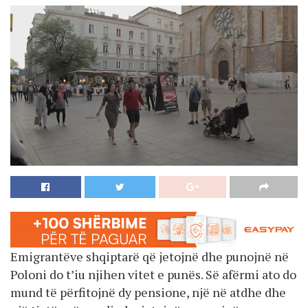
Emigrantëve shqiptarë që jetojnë dhe punojnë në
Poloni do t’iu njihen vitet e punës. Së afërmi ato do
mund të përfitojnë dy pensione, një në atdhe dhe