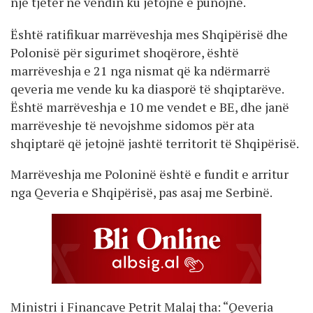
një tjetër në vendin ku jetojnë e punojnë.
Është ratifikuar marrëveshja mes Shqipërisë dhe
Polonisë për sigurimet shoqërore, është
marrëveshja e 21 nga nismat që ka ndërmarrë
qeveria me vende ku ka diasporë të shqiptarëve.
Është marrëveshja e 10 me vendet e BE, dhe janë
marrëveshje të nevojshme sidomos për ata
shqiptarë që jetojnë jashtë territorit të Shqipërisë.
Marrëveshja me Poloninë është e fundit e arritur
nga Qeveria e Shqipërisë, pas asaj me Serbinë.
Ministri i Financave Petrit Malaj tha: “Qeveria