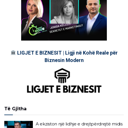
LIGJET E BIZNESIT | Ligji në Kohë Reale për
Biznesin Modern
Të Gjitha
A ekziston një lidhje e drejtpërdrejtë midis