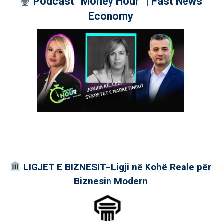
Podcast “Money Hour” | Fast News
Economy
LIGJET E BIZNESIT–Ligji në Kohë Reale për
Biznesin Modern