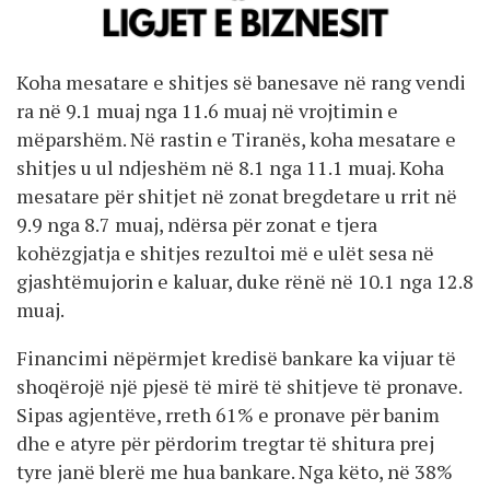
Koha mesatare e shitjes së banesave në rang vendi
ra në 9.1 muaj nga 11.6 muaj në vrojtimin e
mëparshëm. Në rastin e Tiranës, koha mesatare e
shitjes u ul ndjeshëm në 8.1 nga 11.1 muaj. Koha
mesatare për shitjet në zonat bregdetare u rrit në
9.9 nga 8.7 muaj, ndërsa për zonat e tjera
kohëzgjatja e shitjes rezultoi më e ulët sesa në
gjashtëmujorin e kaluar, duke rënë në 10.1 nga 12.8
muaj.
Financimi nëpërmjet kredisë bankare ka vijuar të
shoqërojë një pjesë të mirë të shitjeve të pronave.
Sipas agjentëve, rreth 61% e pronave për banim
dhe e atyre për përdorim tregtar të shitura prej
tyre janë blerë me hua bankare. Nga këto, në 38%