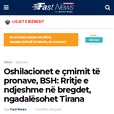
LIGJET E BIZNESIT
Fillimi
Ekonomi
Oshilacionet e çmimit të
pronave, BSH: Rritje e
ndjeshme në bregdet,
ngadalësohet Tirana
nga
Fast News
3 months më parë