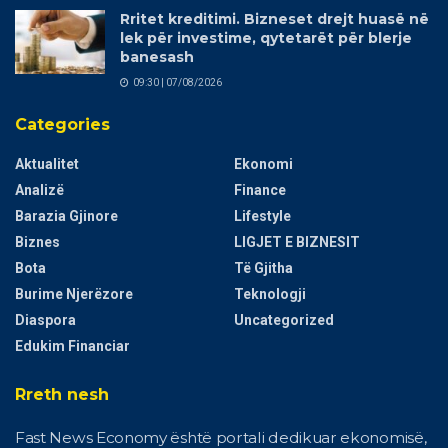
Rritet kreditimi. Bizneset drejt huasë në
lek për investime, qytetarët për blerje
banesash
09:30 | 07/08/2026
Categories
Aktualitet
Ekonomi
Analizë
Finance
Barazia Gjinore
Lifestyle
Biznes
LIGJET E BIZNESIT
Bota
Të Gjitha
Burime Njerëzore
Teknologji
Diaspora
Uncategorized
Edukim Financiar
Rreth nesh
Fast News Economy është portali dedikuar ekonomisë,