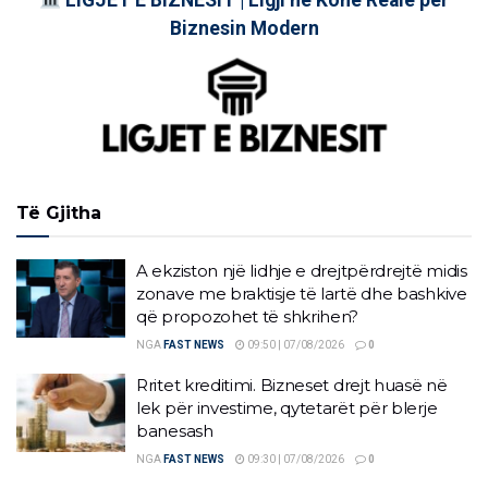
Biznesin Modern
Të Gjitha
A ekziston një lidhje e drejtpërdrejtë midis
zonave me braktisje të lartë dhe bashkive
që propozohet të shkrihen?
NGA
FAST NEWS
09:50 | 07/08/2026
0
Rritet kreditimi. Bizneset drejt huasë në
lek për investime, qytetarët për blerje
banesash
NGA
FAST NEWS
09:30 | 07/08/2026
0