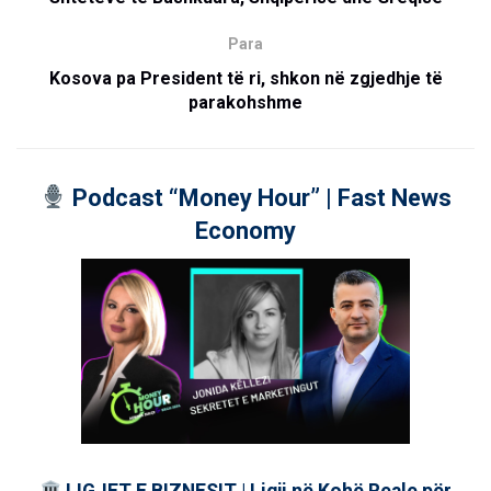
Para
Kosova pa President të ri, shkon në zgjedhje të
parakohshme
Podcast “Money Hour” | Fast News
Economy
LIGJET E BIZNESIT | Ligji në Kohë Reale për