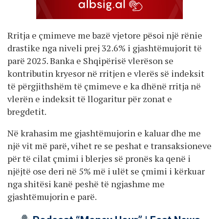
Rritja e çmimeve me bazë vjetore pësoi një rënie
drastike nga niveli prej 32.6% i gjashtëmujorit të
parë 2025. Banka e Shqipërisë vlerëson se
kontributin kryesor në rritjen e vlerës së indeksit
të përgjithshëm të çmimeve e ka dhënë rritja në
vlerën e indeksit të llogaritur për zonat e
bregdetit.
Në krahasim me gjashtëmujorin e kaluar dhe me
një vit më parë, vihet re se peshat e transaksioneve
për të cilat çmimi i blerjes së pronës ka qenë i
njëjtë ose deri në 5% më i ulët se çmimi i kërkuar
nga shitësi kanë peshë të ngjashme me
gjashtëmujorin e parë.