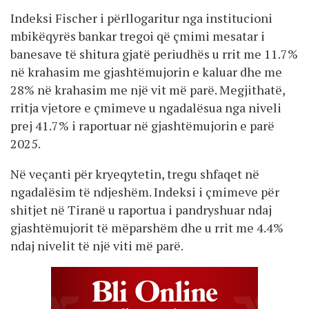
Indeksi Fischer i përllogaritur nga institucioni
mbikëqyrës bankar tregoi që çmimi mesatar i
banesave të shitura gjatë periudhës u rrit me 11.7%
në krahasim me gjashtëmujorin e kaluar dhe me
28% në krahasim me një vit më parë. Megjithatë,
rritja vjetore e çmimeve u ngadalësua nga niveli
prej 41.7% i raportuar në gjashtëmujorin e parë
2025.
Në veçanti për kryeqytetin, tregu shfaqet në
ngadalësim të ndjeshëm. Indeksi i çmimeve për
shitjet në Tiranë u raportua i pandryshuar ndaj
gjashtëmujorit të mëparshëm dhe u rrit me 4.4%
ndaj nivelit të një viti më parë.