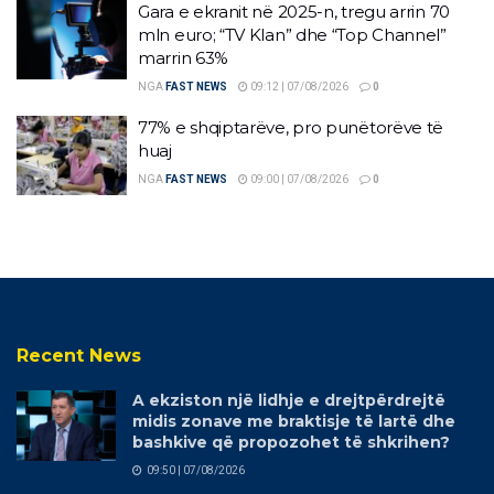
Gara e ekranit në 2025-n, tregu arrin 70
mln euro; “TV Klan” dhe “Top Channel”
marrin 63%
NGA
FAST NEWS
09:12 | 07/08/2026
0
77% e shqiptarëve, pro punëtorëve të
huaj
NGA
FAST NEWS
09:00 | 07/08/2026
0
Recent News
A ekziston një lidhje e drejtpërdrejtë
midis zonave me braktisje të lartë dhe
bashkive që propozohet të shkrihen?
09:50 | 07/08/2026