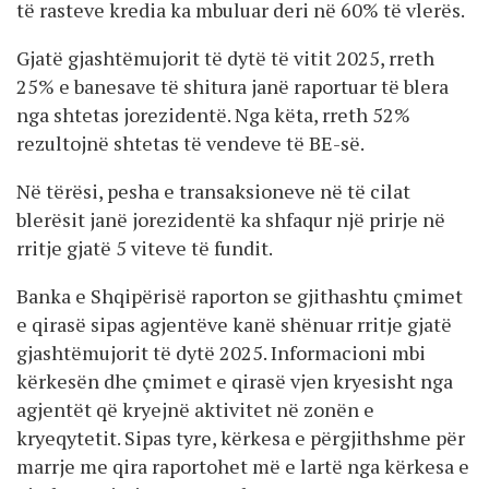
të rasteve kredia ka mbuluar deri në 60% të vlerës.
Gjatë gjashtëmujorit të dytë të vitit 2025, rreth
25% e banesave të shitura janë raportuar të blera
nga shtetas jorezidentë. Nga këta, rreth 52%
rezultojnë shtetas të vendeve të BE-së.
Në tërësi, pesha e transaksioneve në të cilat
blerësit janë jorezidentë ka shfaqur një prirje në
rritje gjatë 5 viteve të fundit.
Banka e Shqipërisë raporton se gjithashtu çmimet
e qirasë sipas agjentëve kanë shënuar rritje gjatë
gjashtëmujorit të dytë 2025. Informacioni mbi
kërkesën dhe çmimet e qirasë vjen kryesisht nga
agjentët që kryejnë aktivitet në zonën e
kryeqytetit. Sipas tyre, kërkesa e përgjithshme për
marrje me qira raportohet më e lartë nga kërkesa e