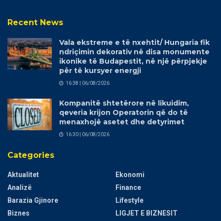
Recent News
Vala ekstreme e të nxehtit/ Hungaria fik
ndriçimin dekorativ në disa monumente
ikonike të Budapestit, në një përpjekje
për të kursyer energji
16:38 | 06/08/2026
Kompanitë shtetërore në likuidim,
qeveria krijon Operatorin që do të
menaxhojë asetet dhe detyrimet
16:30 | 06/08/2026
Categories
Aktualitet
Ekonomi
Analizë
Finance
Barazia Gjinore
Lifestyle
Biznes
LIGJET E BIZNESIT