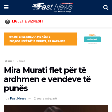
LIGJET E BIZNESIT
Fillimi
Biznes
Mira Murati flet për të
ardhmen e vendeve të
punës
nga
Fast News
2 years më parë