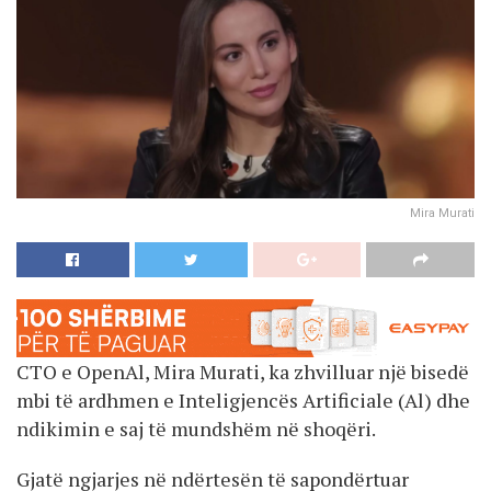
Mira Murati
CTO e OpenAl, Mira Murati, ka zhvilluar një bisedë
mbi të ardhmen e Inteligjencës Artificiale (Al) dhe
ndikimin e saj të mundshëm në shoqëri.
Gjatë ngjarjes në ndërtesën të sapondërtuar