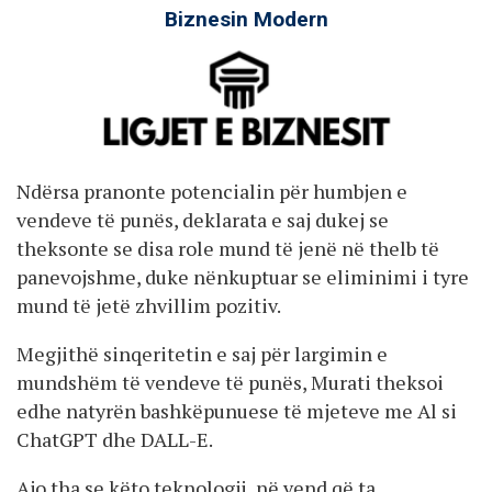
Biznesin Modern
Ndërsa pranonte potencialin për humbjen e
vendeve të punës, deklarata e saj dukej se
theksonte se disa role mund të jenë në thelb të
panevojshme, duke nënkuptuar se eliminimi i tyre
mund të jetë zhvillim pozitiv.
Megjithë sinqeritetin e saj për largimin e
mundshëm të vendeve të punës, Murati theksoi
edhe natyrën bashkëpunuese të mjeteve me Al si
ChatGPT dhe DALL-E.
Ajo tha se këto teknologji, në vend që ta