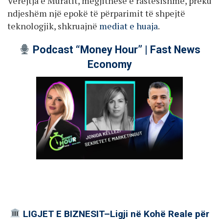
Vërejtja e Muratit, megjithëse e rastësishme, preku
ndjeshëm një epokë të përparimit të shpejtë
teknologjik, shkruajnë
mediat e huaja
.
Podcast “Money Hour” | Fast News
Economy
LIGJET E BIZNESIT–Ligji në Kohë Reale për