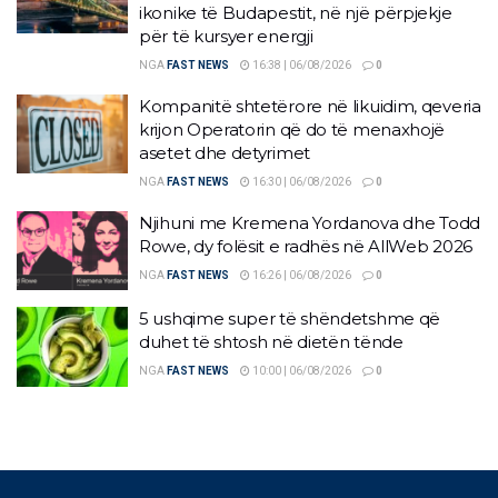
ikonike të Budapestit, në një përpjekje
për të kursyer energji
NGA
FAST NEWS
16:38 | 06/08/2026
0
Kompanitë shtetërore në likuidim, qeveria
krijon Operatorin që do të menaxhojë
asetet dhe detyrimet
NGA
FAST NEWS
16:30 | 06/08/2026
0
Njihuni me Kremena Yordanova dhe Todd
Rowe, dy folësit e radhës në AllWeb 2026
NGA
FAST NEWS
16:26 | 06/08/2026
0
5 ushqime super të shëndetshme që
duhet të shtosh në dietën tënde
NGA
FAST NEWS
10:00 | 06/08/2026
0