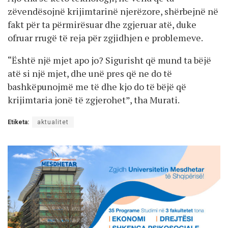
zëvendësojnë krijimtarinë njerëzore, shërbejnë në
fakt për ta përmirësuar dhe zgjeruar atë, duke
ofruar rrugë të reja për zgjidhjen e problemeve.
“Është një mjet apo jo? Sigurisht që mund ta bëjë
atë si një mjet, dhe unë pres që ne do të
bashkëpunojmë me të dhe kjo do të bëjë që
krijimtaria jonë të zgjerohet”, tha Murati.
Etiketa:
aktualitet