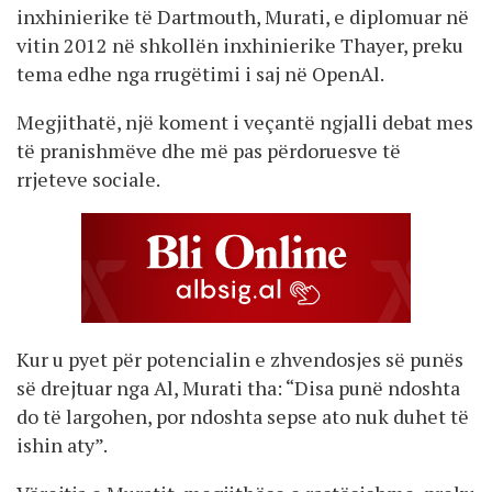
inxhinierike të Dartmouth, Murati, e diplomuar në
vitin 2012 në shkollën inxhinierike Thayer, preku
tema edhe nga rrugëtimi i saj në OpenAl.
Megjithatë, një koment i veçantë ngjalli debat mes
të pranishmëve dhe më pas përdoruesve të
rrjeteve sociale.
Kur u pyet për potencialin e zhvendosjes së punës
së drejtuar nga Al, Murati tha: “Disa punë ndoshta
do të largohen, por ndoshta sepse ato nuk duhet të
ishin aty”.