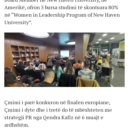
Amerikë, ofron 3 bursa studimi të skontuara 80%
në “Women in Leadership Program of New Haven
University”.
Çmimi i parë konkuron në finalen europiane,
Çmimi i dyte dhe i tretë do të mbështeten me
strategji PR nga Qendra Kallz në 6 muajt e
ardhshëm.