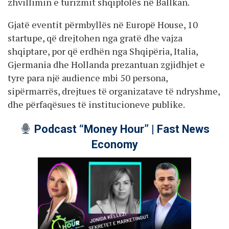
zhvillimin e turizmit shqipfolës në Ballkan.
Gjatë eventit përmbyllës në Europë House, 10
startupe, që drejtohen nga gratë dhe vajza
shqiptare, por që erdhën nga Shqipëria, Italia,
Gjermania dhe Hollanda prezantuan zgjidhjet e
tyre para një audience mbi 50 persona,
sipërmarrës, drejtues të organizatave të ndryshme,
dhe përfaqësues të institucioneve publike.
Podcast “Money Hour” | Fast News
Economy