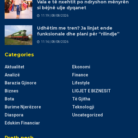
Vala e të nxehtit po ndryshon mënyrën
si bëjnë ulje dyqanet
11:19 | 08/08/2026
Udhëtim me tren? Ja linjat ende
funksionale dhe plani për “rilindje”
11:16 | 08/08/2026
Categories
Aktualitet
Ekonomi
Analizë
Finance
Barazia Gjinore
Lifestyle
Biznes
LIGJET E BIZNESIT
Bota
Të Gjitha
Burime Njerëzore
Teknologji
Diaspora
Uncategorized
Edukim Financiar
Rreth nesh