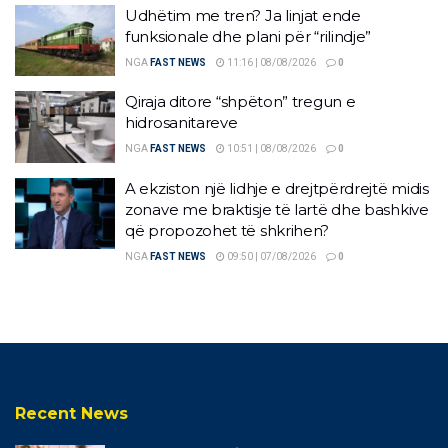
Udhëtim me tren? Ja linjat ende
funksionale dhe plani për “rilindje”
NGA
FAST NEWS
11:16 | 08/08/2026
0
Qiraja ditore “shpëton” tregun e
hidrosanitareve
NGA
FAST NEWS
10:51 | 08/08/2026
0
A ekziston një lidhje e drejtpërdrejtë midis
zonave me braktisje të lartë dhe bashkive
që propozohet të shkrihen?
NGA
FAST NEWS
09:50 | 07/08/2026
0
Recent News