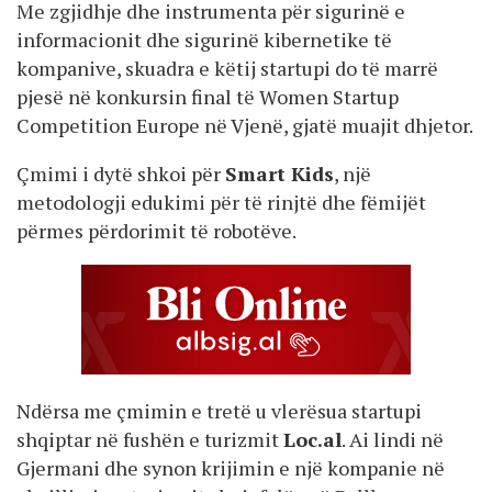
Me zgjidhje dhe instrumenta për sigurinë e
informacionit dhe sigurinë kibernetike të
kompanive, skuadra e këtij startupi do të marrë
pjesë në konkursin final të Women Startup
Competition Europe në Vjenë, gjatë muajit dhjetor.
Çmimi i dytë shkoi për
Smart Kids
, një
metodologji edukimi për të rinjtë dhe fëmijët
përmes përdorimit të robotëve.
Ndërsa me çmimin e tretë u vlerësua startupi
shqiptar në fushën e turizmit
Loc.al
. Ai lindi në
Gjermani dhe synon krijimin e një kompanie në