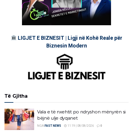
LIGJET E BIZNESIT | Ligji në Kohë Reale për
Biznesin Modern
Të Gjitha
Vala e të nxehtit po ndryshon mënyrën si
bëjnë ulje dyqanet
NGA
FAST NEWS
11:19 | 08/08/2026
0