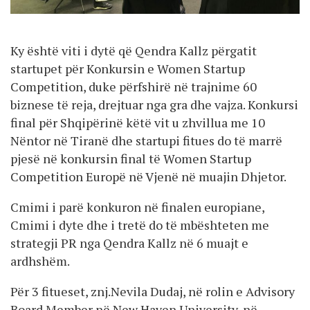
Ky është viti i dytë që Qendra Kallz përgatit
startupet për Konkursin e Women Startup
Competition, duke përfshirë në trajnime 60
biznese të reja, drejtuar nga gra dhe vajza. Konkursi
final për Shqipërinë këtë vit u zhvillua me 10
Nëntor në Tiranë dhe startupi fitues do të marrë
pjesë në konkursin final të Women Startup
Competition Europë në Vjenë në muajin Dhjetor.
Cmimi i parë konkuron në finalen europiane,
Cmimi i dyte dhe i tretë do të mbështeten me
strategji PR nga Qendra Kallz në 6 muajt e
ardhshëm.
Për 3 fitueset, znj.Nevila Dudaj, në rolin e Advisory
Board Member në New Haven University, në