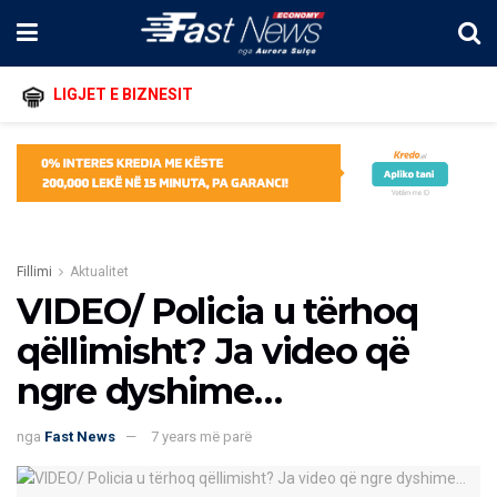
LIGJET E BIZNESIT
Fillimi
Aktualitet
VIDEO/ Policia u tërhoq
qëllimisht? Ja video që
ngre dyshime…
nga
Fast News
7 years më parë