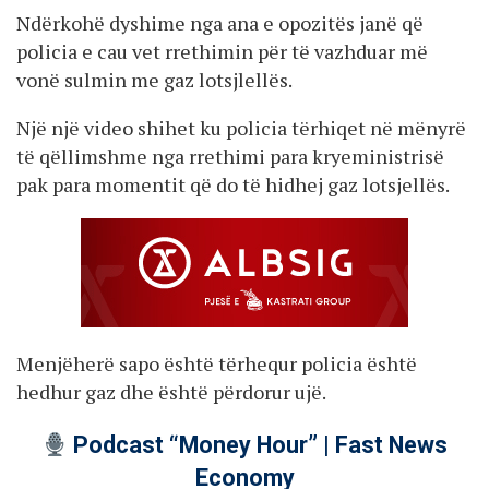
Ndërkohë dyshime nga ana e opozitës janë që
policia e cau vet rrethimin për të vazhduar më
vonë sulmin me gaz lotsjlellës.
Një një video shihet ku policia tërhiqet në mënyrë
të qëllimshme nga rrethimi para kryeministrisë
pak para momentit që do të hidhej gaz lotsjellës.
Menjëherë sapo është tërhequr policia është
hedhur gaz dhe është përdorur ujë.
Podcast “Money Hour” | Fast News
Economy