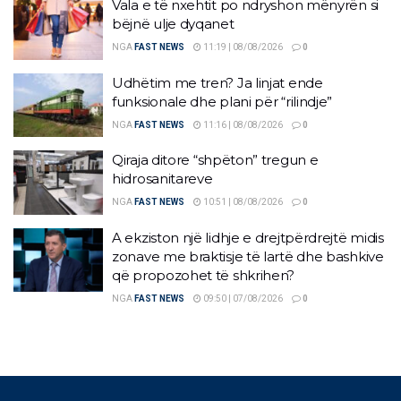
Vala e të nxehtit po ndryshon mënyrën si
bëjnë ulje dyqanet
NGA
FAST NEWS
11:19 | 08/08/2026
0
Udhëtim me tren? Ja linjat ende
funksionale dhe plani për “rilindje”
NGA
FAST NEWS
11:16 | 08/08/2026
0
Qiraja ditore “shpëton” tregun e
hidrosanitareve
NGA
FAST NEWS
10:51 | 08/08/2026
0
A ekziston një lidhje e drejtpërdrejtë midis
zonave me braktisje të lartë dhe bashkive
që propozohet të shkrihen?
NGA
FAST NEWS
09:50 | 07/08/2026
0