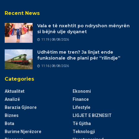
Recent News
Vala e të nxehtit po ndryshon mënyrën
si bëjnë ulje dyqanet
11:19 | 08/08/2026
Udhëtim me tren? Ja linjat ende
funksionale dhe plani për “rilindje”
11:16 | 08/08/2026
Categories
Aktualitet
Ekonomi
Analizë
Finance
Barazia Gjinore
Lifestyle
Biznes
LIGJET E BIZNESIT
Bota
Të Gjitha
Burime Njerëzore
Teknologji