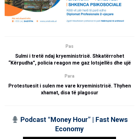
Pas
Sulmi i tretë ndaj kryeministrisë. Shkatërrohet
“Kërpudha”, policia reagon me gaz lotsjellës dhe ujë
Para
Protestuesit i sulen me vare kryeministrisë. Thyhen
xhamat, disa të plagosur
Podcast “Money Hour” | Fast News
Economy