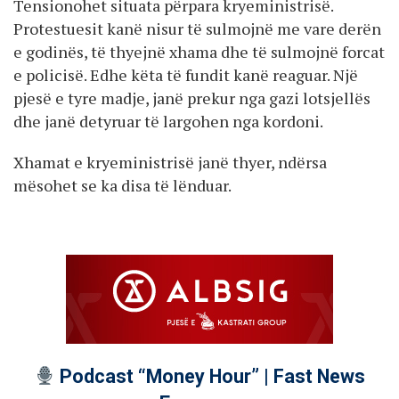
Tensionohet situata përpara kryeministrisë.
Protestuesit kanë nisur të sulmojnë me vare derën
e godinës, të thyejnë xhama dhe të sulmojnë forcat
e policisë. Edhe këta të fundit kanë reaguar. Një
pjesë e tyre madje, janë prekur nga gazi lotsjellës
dhe janë detyruar të largohen nga kordoni.
Xhamat e kryeministrisë janë thyer, ndërsa
mësohet se ka disa të lënduar.
Podcast “Money Hour” | Fast News