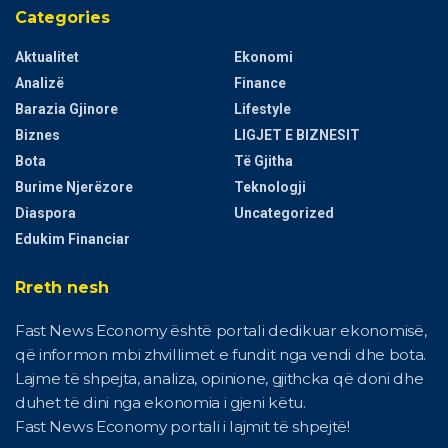
Categories
Aktualitet
Ekonomi
Analizë
Finance
Barazia Gjinore
Lifestyle
Biznes
LIGJET E BIZNESIT
Bota
Të Gjitha
Burime Njerëzore
Teknologji
Diaspora
Uncategorized
Edukim Financiar
Rreth nesh
Fast News Economy është portali dedikuar ekonomisë,
që informon mbi zhvillimet e fundit nga vendi dhe bota.
Lajme të shpejta, analiza, opinione, gjithcka që doni dhe
duhet të dini nga ekonomia i gjeni këtu.
Fast News Economy portali i lajmit të shpejtë!