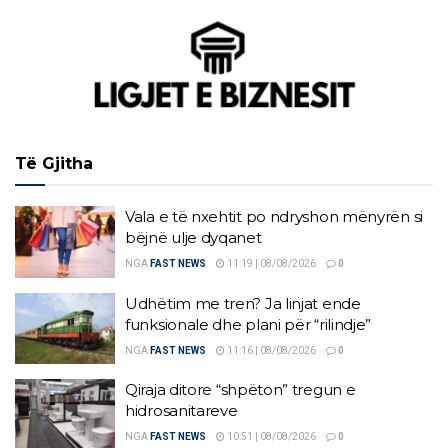
Të Gjitha
Vala e të nxehtit po ndryshon mënyrën si
bëjnë ulje dyqanet
NGA
FAST NEWS
11:19 | 08/08/2026
0
Udhëtim me tren? Ja linjat ende
funksionale dhe plani për “rilindje”
NGA
FAST NEWS
11:16 | 08/08/2026
0
Qiraja ditore “shpëton” tregun e
hidrosanitareve
NGA
FAST NEWS
10:51 | 08/08/2026
0