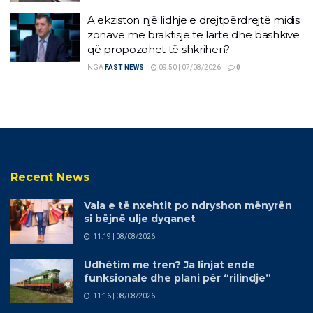
A ekziston një lidhje e drejtpërdrejtë midis
zonave me braktisje të lartë dhe bashkive
që propozohet të shkrihen?
NGA
FAST NEWS
09:50 | 07/08/2026
0
Recent News
Vala e të nxehtit po ndryshon mënyrën
si bëjnë ulje dyqanet
11:19 | 08/08/2026
Udhëtim me tren? Ja linjat ende
funksionale dhe plani për “rilindje”
11:16 | 08/08/2026