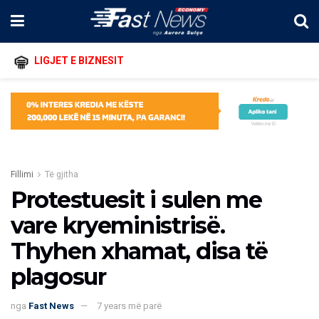
LIGJET E BIZNESIT
Fillimi
Të gjitha
Protestuesit i sulen me
vare kryeministrisë.
Thyhen xhamat, disa të
plagosur
nga
Fast News
7 years më parë