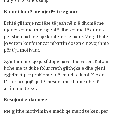
Kaloni kohë me njerëz të zgjuar
Është gjithnjë nxitëse të jesh në një dhomë me
njerëz shumë inteligjentë dhe shumë të ditur, si
për shembull në një konferencë pune. Megjithatë,
jo vetëm konferencat mbartin dozën e nevojshme
për t’ju motivuar.
Zgjidhni miq që ju sfidojnë juve dhe veten. Kaloni
kohë me ta duke folur rreth gjithçkaje dhe gjeni
zgjidhjet për problemet që mund të keni. Kjo do
t’ju inkurajojë që të mësoni më shumë dhe të
arrini më tepër.
Besojuni zakoneve
Me gjithë motivimin e madh që mund të keni për