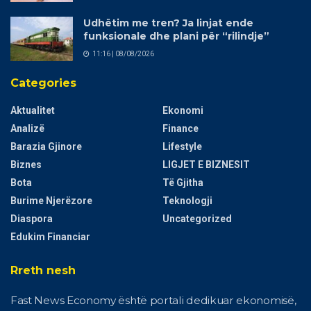
Udhëtim me tren? Ja linjat ende
funksionale dhe plani për “rilindje”
11:16 | 08/08/2026
Categories
Aktualitet
Ekonomi
Analizë
Finance
Barazia Gjinore
Lifestyle
Biznes
LIGJET E BIZNESIT
Bota
Të Gjitha
Burime Njerëzore
Teknologji
Diaspora
Uncategorized
Edukim Financiar
Rreth nesh
Fast News Economy është portali dedikuar ekonomisë,