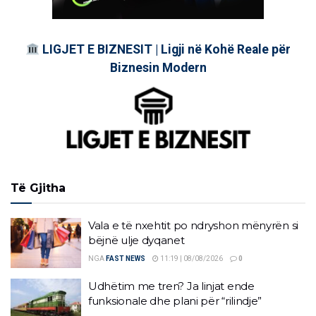
LIGJET E BIZNESIT | Ligji në Kohë Reale për
Biznesin Modern
Të Gjitha
Vala e të nxehtit po ndryshon mënyrën si
bëjnë ulje dyqanet
NGA
FAST NEWS
11:19 | 08/08/2026
0
Udhëtim me tren? Ja linjat ende
funksionale dhe plani për “rilindje”