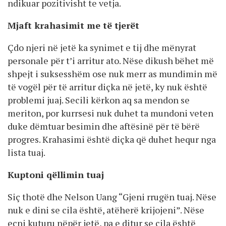
ndikuar pozitivisht te vetja.
Mjaft krahasimit me të tjerët
Çdo njeri në jetë ka synimet e tij dhe mënyrat
personale për t’i arritur ato. Nëse dikush bëhet më
shpejt i suksesshëm ose nuk merr as mundimin më
të vogël për të arritur diçka në jetë, ky nuk është
problemi juaj. Secili kërkon aq sa mendon se
meriton, por kurrsesi nuk duhet ta mundoni veten
duke dëmtuar besimin dhe aftësinë për të bërë
progres. Krahasimi është diçka që duhet hequr nga
lista tuaj.
Kuptoni qëllimin tuaj
Siç thotë dhe Nelson Uang “Gjeni rrugën tuaj. Nëse
nuk e dini se cila është, atëherë krijojeni”. Nëse
ecni kuturu nëpër jetë, pa e ditur se cila është