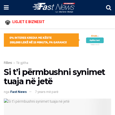
LIGJET E BIZNESIT
Fillimi
Të gjitha
Si t’i përmbushni synimet
tuaja në jetë
nga
Fast News
7 years më parë