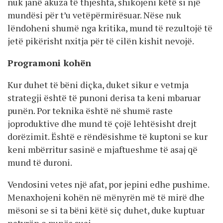
nuk janë akuza të thjeshta, shikojeni këtë si një
mundësi për t’u vetëpërmirësuar. Nëse nuk
lëndoheni shumë nga kritika, mund të rezultojë të
jetë pikërisht nxitja për të cilën kishit nevojë.
Programoni kohën
Kur duhet të bëni diçka, duket sikur e vetmja
strategji është të punoni derisa ta keni mbaruar
punën. Por teknika është në shumë raste
joproduktive dhe mund të çojë lehtësisht drejt
dorëzimit. Është e rëndësishme të kuptoni se kur
keni mbërritur sasinë e mjaftueshme të asaj që
mund të duroni.
Vendosini vetes një afat, por jepini edhe pushime.
Menaxhojeni kohën në mënyrën më të mirë dhe
mësoni se si ta bëni këtë siç duhet, duke kuptuar
natyrën e punës suaj.