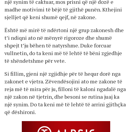
një synim të caktuar, mos prisni që një dozë e
madhe motivimi të bëjë të gjithë punën. Kthejini
sjelljet që keni shumë qejf, në zakone.
Është më mirë të ndërtoni një grup zakonesh dhe
t’i ndiqni ato në mënyrë rigoroze dhe shumë
shpejt t’ju bëhen të natyrshme. Duke forcuar
vullnetin, do ta keni më të lehtë të bëni zgjedhje
të shëndetshme për vete.
Si fillim, gjeni një zgjidhje për të hequr dorë nga
zakonet e vjetra. Zëvendësojini ato me zakone të
reja më të mira për ju, filloni të kaloni ngadalë nga
një zakon në tjetrin, dhe besoni se rutina juaj ka
një synim. Do ta keni më të lehtë të arrini gjithçka
që dëshironi.