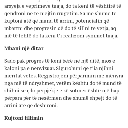
arsyeja e veprimeve tuaja, do ta keni të vështirë të
qëndroni në të njëjtin rrugëtim. Sa më shumë të
kuptoni atë që mund të arrini, potencialin që
mbartni dhe progresin që do të sillni te vetja, aq
më të lehtë do ta keni t’i realizoni synimet tuaja.
Mbani një ditar
Sado pak progres të keni bërë në një ditë, mos e
kaloni pa e nënvizuar. Sigurohuni që t’ia njihni
meritat vetes. Regjistrojeni përparimin me mënyra
nga më të ndryshmet, vetëm kështu do të mund të
shihni se çdo përpjekje e së sotmes është një hap
përpara për të nesërmen dhe shumë shpejt do të
arrini atë që dëshironi.
Kujtoni fillimin