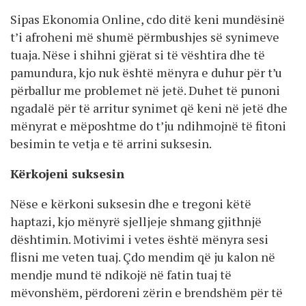
Sipas Ekonomia Online, cdo ditë keni mundësinë
t’i afroheni më shumë përmbushjes së synimeve
tuaja. Nëse i shihni gjërat si të vështira dhe të
pamundura, kjo nuk është mënyra e duhur për t’u
përballur me problemet në jetë. Duhet të punoni
ngadalë për të arritur synimet që keni në jetë dhe
mënyrat e mëposhtme do t’ju ndihmojnë të fitoni
besimin te vetja e të arrini suksesin.
Kërkojeni suksesin
Nëse e kërkoni suksesin dhe e tregoni këtë
haptazi, kjo mënyrë sjelljeje shmang gjithnjë
dështimin. Motivimi i vetes është mënyra sesi
flisni me veten tuaj. Çdo mendim që ju kalon në
mendje mund të ndikojë në fatin tuaj të
mëvonshëm, përdoreni zërin e brendshëm për të