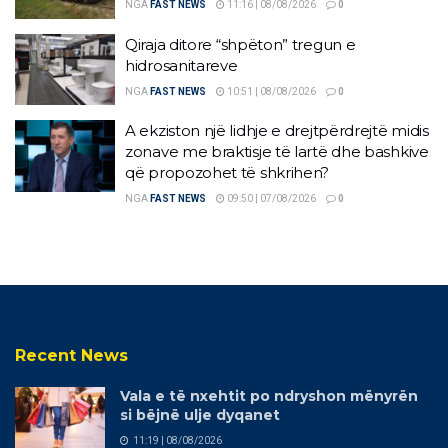
NGA
FAST NEWS
11:16 | 08/08/2026
0
Qiraja ditore “shpëton” tregun e
hidrosanitareve
NGA
FAST NEWS
10:51 | 08/08/2026
0
A ekziston një lidhje e drejtpërdrejtë midis
zonave me braktisje të lartë dhe bashkive
që propozohet të shkrihen?
NGA
FAST NEWS
09:50 | 07/08/2026
0
Recent News
Vala e të nxehtit po ndryshon mënyrën
si bëjnë ulje dyqanet
11:19 | 08/08/2026