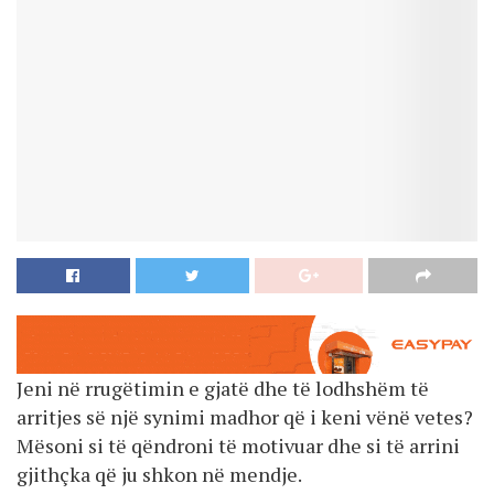
Jeni në rrugëtimin e gjatë dhe të lodhshëm të
arritjes së një synimi madhor që i keni vënë vetes?
Mësoni si të qëndroni të motivuar dhe si të arrini
gjithçka që ju shkon në mendje.