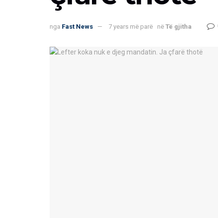
nga
Fast News
7 years më parë
në
Të gjitha