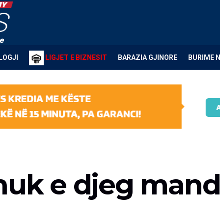
LOGJI
LIGJET E BIZNESIT
BARAZIA GJINORE
BURIME 
nuk e djeg manda