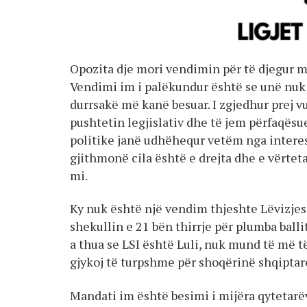
Opozita dje mori vendimin për të djegur m
Vendimi im i palëkundur është se unë nuk 
durrsakë më kanë besuar. I zgjedhur prej vu
pushtetin legjislativ dhe të jem përfaqësue
politike janë udhëhequr vetëm nga interesi
gjithmonë cila është e drejta dhe e vërtet
mi.
Ky nuk është një vendim thjeshte Lëvizjes S
shekullin e 21 bën thirrje për plumba ballit
a thua se LSI është Luli, nuk mund të më t
gjykoj të turpshme për shoqërinë shqipta
Mandati im është besimi i mijëra qytetarëv