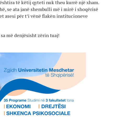
vështira të këtij qyteti nuk theu kurrë një xham.
ë, se ata janë shembulli më i mirë i shoqërisë
 asesi për t’i vënë flakën institucioneve
sa më denjësisht zërin tuaj!