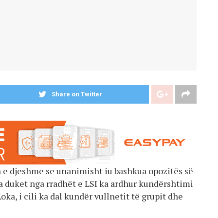
Share on Twitter
ën e djeshme se unanimisht iu bashkua opozitës së
sa duket nga rradhët e LSI ka ardhur kundërshtimi
oka, i cili ka dal kundër vullnetit të grupit dhe