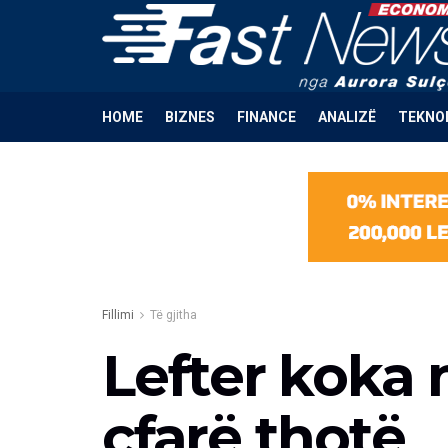
HOME
BIZNES
FINANCE
ANALIZË
TEKNO
Fillimi
Të gjitha
Lefter koka 
çfarë thotë