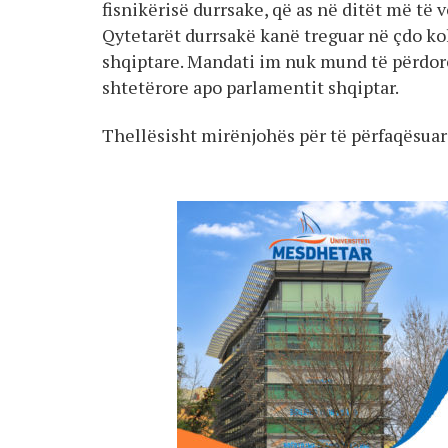
fisnikërisë durrsake, që as në ditët më të 
Qytetarët durrsakë kanë treguar në çdo koh
shqiptare. Mandati im nuk mund të përdoret
shtetërore apo parlamentit shqiptar.
Thellësisht mirënjohës për të përfaqësuar 