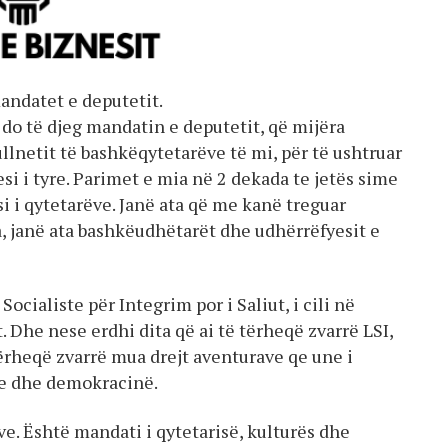
andatet e deputetit.
do të djeg mandatin e deputetit, që mijëra
llnetit të bashkëqytetarëve të mi, për të ushtruar
si i tyre. Parimet e mia në 2 dekada te jetës sime
 i qytetarëve. Janë ata që me kanë treguar
a, janë ata bashkëudhëtarët dhe udhërrëfyesit e
ocialiste për Integrim por i Saliut, i cili në
. Dhe nese erdhi dita që ai të tërheqë zvarrë LSI,
ërheqë zvarrë mua drejt aventurave qe une i
re dhe demokracinë.
e. Është mandati i qytetarisë, kulturës dhe