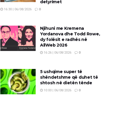
detyrimet
16:30 | 06/08/2026
0
Njihuni me Kremena
Yordanova dhe Todd Rowe,
dy folësit e radhës në
AllWeb 2026
16:26 | 06/08/2026
0
5 ushqime super të
shëndetshme që duhet të
shtosh në dietën tënde
10:00 | 06/08/2026
0