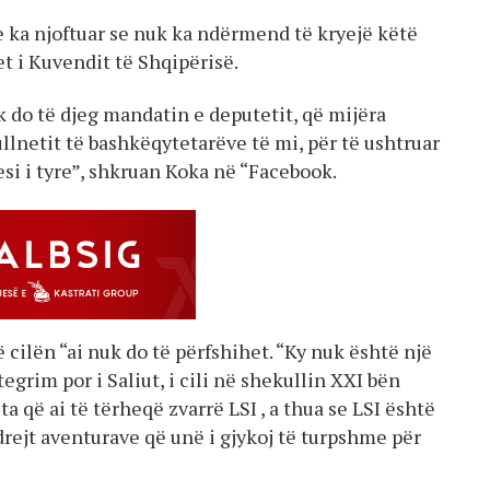
e ka njoftuar se nuk ka ndërmend të kryejë këtë
et i Kuvendit të Shqipërisë.
 do të djeg mandatin e deputetit, që mijëra
llnetit të bashkëqytetarëve të mi, për të ushtruar
esi i tyre”, shkruan Koka në “Facebook.
 cilën “ai nuk do të përfshihet. “Ky nuk është një
egrim por i Saliut, i cili në shekullin XXI bën
ta që ai të tërheqë zvarrë LSI , a thua se LSI është
rejt aventurave që unë i gjykoj të turpshme për