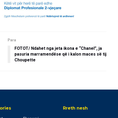
Para
FOTOT/ Ndahet nga jeta ikona e “Chanel”, ja
pasuria marramendëse që i kalon maces së tij
Choupette
ories
Rreth nesh