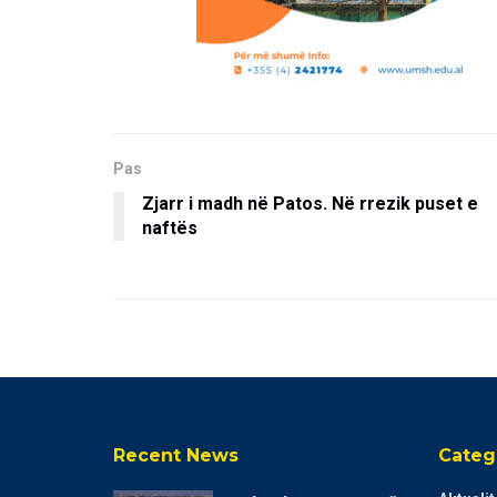
Pas
Zjarr i madh në Patos. Në rrezik puset e
naftës
Recent News
Categ