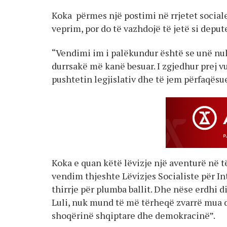
Koka përmes një postimi në rrjetet social
veprim, por do të vazhdojë të jetë si deput
“Vendimi im i palëkundur është se unë nuk
durrsakë më kanë besuar. I zgjedhur prej vu
pushtetin legjislativ dhe të jem përfaqësu
Koka e quan këtë lëvizje një aventurë në të
vendim thjeshte Lëvizjes Socialiste për Int
thirrje për plumba ballit. Dhe nëse erdhi di
Luli, nuk mund të më tërheqë zvarrë mua d
shoqërinë shqiptare dhe demokracinë”.