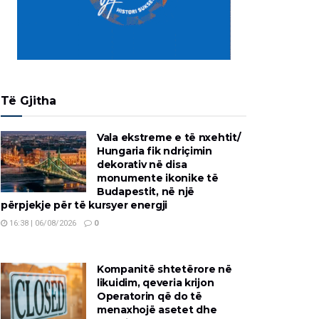
Të Gjitha
Vala ekstreme e të nxehtit/
Hungaria fik ndriçimin
dekorativ në disa
monumente ikonike të
Budapestit, në një
përpjekje për të kursyer energji
16:38 | 06/08/2026
0
Kompanitë shtetërore në
likuidim, qeveria krijon
Operatorin që do të
menaxhojë asetet dhe