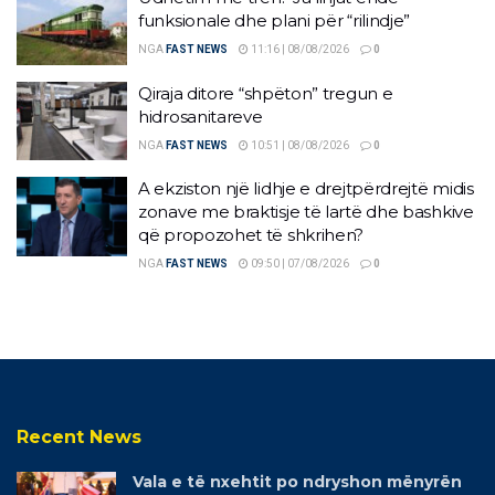
funksionale dhe plani për “rilindje”
NGA
FAST NEWS
11:16 | 08/08/2026
0
Qiraja ditore “shpëton” tregun e
hidrosanitareve
NGA
FAST NEWS
10:51 | 08/08/2026
0
A ekziston një lidhje e drejtpërdrejtë midis
zonave me braktisje të lartë dhe bashkive
që propozohet të shkrihen?
NGA
FAST NEWS
09:50 | 07/08/2026
0
Recent News
Vala e të nxehtit po ndryshon mënyrën