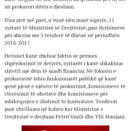
në prokurori ditën e djeshme.
Disa javë më parë, u vunë nën masë sigurie, 11
zyrtarë të Ministrisë së Drejtësisë, pasi dyshimeve
për abuzim me 5 tenderë të dhënë në periudhën
2016-2017.
Hetimet kanë zbuluar faktin se përmes
shpërdorimit të detyrës, zyrtarët i kanë shkaktuar
shtetit një dëm të madh financiar. Në fokusin e
prokurorisë ishin funksionarët publikë që kanë
qenë pjesë e njësive të prokurimit, komisioneve të
vlerësimit të ofertave dhe komisioneve për
mbikëqyrjen e zbatimit te kontratave. Tenderat
janë zhvilluara në kohën kur Ministrinë e
Drejtësisë e drejtuan Petrit Vasili dhe Ylli Manjani.