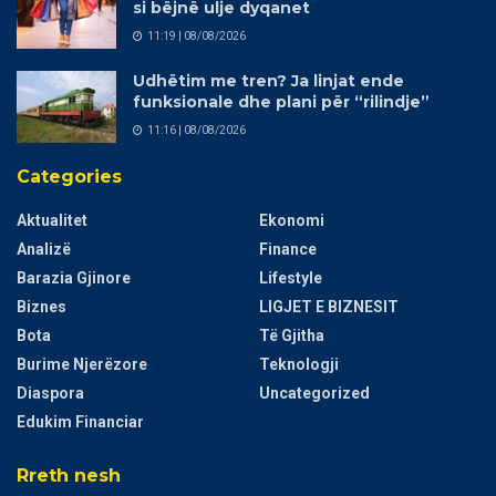
si bëjnë ulje dyqanet
11:19 | 08/08/2026
Udhëtim me tren? Ja linjat ende
funksionale dhe plani për “rilindje”
11:16 | 08/08/2026
Categories
Aktualitet
Ekonomi
Analizë
Finance
Barazia Gjinore
Lifestyle
Biznes
LIGJET E BIZNESIT
Bota
Të Gjitha
Burime Njerëzore
Teknologji
Diaspora
Uncategorized
Edukim Financiar
Rreth nesh