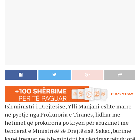
Ish ministri i Drejtësisë, Ylli Manjani është marrë
në pyetje nga Prokuroria e Tiranës, lidhur me
hetimet që prokuroria po kryen për abuzimet me
tenderat e Ministrisë së Drejtësisë. Sakaq, burime
kanë treguar ne ish-ministri ka qëndruar për dy orë