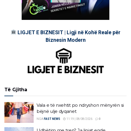
LIGJET E BIZNESIT | Ligji në Kohë Reale për
Biznesin Modern
Të Gjitha
Vala e të nxehtit po ndryshon mënyrën si
bëjnë ulje dyqanet
NGA
FAST NEWS
11:19 | 08/08/2026
0
Udhëtim me tren? Ja linjat ende