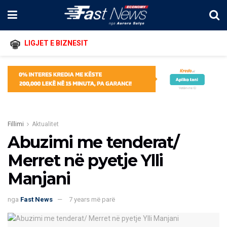
LIGJET E BIZNESIT
Fillimi
Aktualitet
Abuzimi me tenderat/
Merret në pyetje Ylli
Manjani
nga
Fast News
7 years më parë