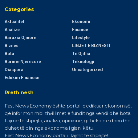
Categories
Aktualitet
Ekonomi
Analizë
Finance
Barazia Gjinore
Lifestyle
Biznes
LIGJET E BIZNESIT
Bota
Të Gjitha
Burime Njerëzore
Teknologji
Diaspora
Uncategorized
Edukim Financiar
Rreth nesh
Fast News Economy është portali dedikuar ekonomisë,
që informon mbi zhvillimet e fundit nga vendi dhe bota.
Lajme të shpejta, analiza, opinione, gjithcka që doni dhe
duhet të dini nga ekonomia i gjeni këtu.
Fast News Economy portali i lajmit të shpejtë!