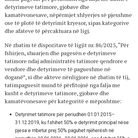
detyrimeve tatimore, gjobave dhe
kamatëvonesave, nëpërmjet shlyerjes së pjesshme
ose të plotë të detyrimit kryesor, sipas kategorive
dhe afateve të përcaktuara në ligj.
Në zbatim të dispozitave të ligjit nr. 86/2025, “Për
fshirjen, shuarjen dhe pagesën e detyrimeve
tatimore ndaj administratës tatimore qendrore e
vendore dhe detyrimeve të pagueshme në
doganë”, si dhe akteve nënligjore në zbatim të tij,
tatimpaguesit mund të përfitojnë nga falja me
kusht e detyrimeve tatimore, gjobave dhe
kamatëvonesave për kategoritë e mëposhtme:
Detyrimet tatimore për periudhën 01.01.2015–
31.12.2019, ku fshihet 50% e detyrimit principal nëse
pjesa e mbetur prej 50% paguhet njëherësh në