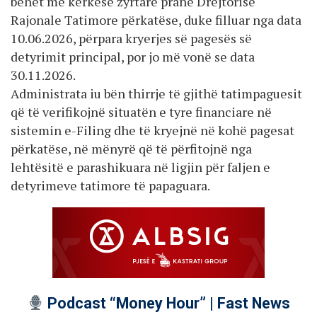
bëhet me kërkesë zyrtare pranë Drejtorisë
Rajonale Tatimore përkatëse, duke filluar nga data
10.06.2026, përpara kryerjes së pagesës së
detyrimit principal, por jo më vonë se data
30.11.2026.
Administrata iu bën thirrje të gjithë tatimpaguesit
që të verifikojnë situatën e tyre financiare në
sistemin e-Filing dhe të kryejnë në kohë pagesat
përkatëse, në mënyrë që të përfitojnë nga
lehtësitë e parashikuara në ligjin për faljen e
detyrimeve tatimore të papaguara.
Podcast “Money Hour” | Fast News