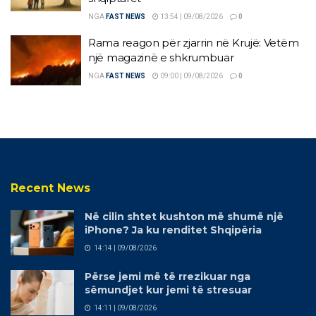
NGA
FAST NEWS
13:54 | 09/08/2026
0
Rama reagon për zjarrin në Krujë: Vetëm
një magazinë e shkrumbuar
NGA
FAST NEWS
09:00 | 09/08/2026
0
Recent News
Në cilin shtet kushton më shumë një
iPhone? Ja ku renditet Shqipëria
14:14 | 09/08/2026
Përse jemi më të rrezikuar nga
sëmundjet kur jemi të stresuar
14:11 | 09/08/2026