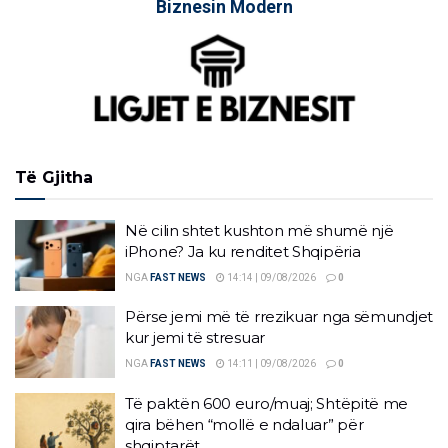
Biznesin Modern
Të Gjitha
Në cilin shtet kushton më shumë një
iPhone? Ja ku renditet Shqipëria
NGA
FAST NEWS
14:14 | 09/08/2026
0
Përse jemi më të rrezikuar nga sëmundjet
kur jemi të stresuar
NGA
FAST NEWS
14:11 | 09/08/2026
0
Të paktën 600 euro/muaj; Shtëpitë me
qira bëhen “mollë e ndaluar” për
shqiptarët