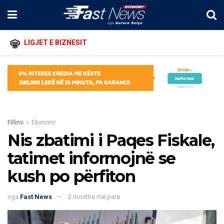
LIGJET E BIZNESIT
Fillimi
Ekonomi
Nis zbatimi i Paqes Fiskale,
tatimet informojnë se
kush po përfiton
nga
Fast News
2 months më parë