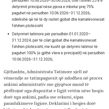
periudhën 10.06.2026–30.06.2026, ose fshihet 25% e
detyrimit principal nëse pjesa e mbetur prej 75%
paguhet në periudhën 10.06.2026–31.12.2026,
ndërkohë që në të dy rastet gjobat dhe kamatëvonesat
fshihen plotësisht.
Detyrimet tatimore për periudhën 01.01.2020–
31.12.2024, për të cilat gjobat dhe kamatëvonesat
fshihen plotësisht, me kusht që detyrimi tatimor të
paguhet 100% (e gjithë vlera e principalit) në periudhën
10.06.2026–31.12.2026;
Gjithashtu, Administrata Tatimore sjell në
vëmendje se tatimpaguesit që ndodhen në proces
ankimi administrativ ose gjyqësor mund të
përfitojnë nga dispozitat e ligjit vetëm nëse heqin
dorë nga ankimi, padia ose rekursi, sipas
parashikimeve ligjore. Deklarimi i heqjes dorë