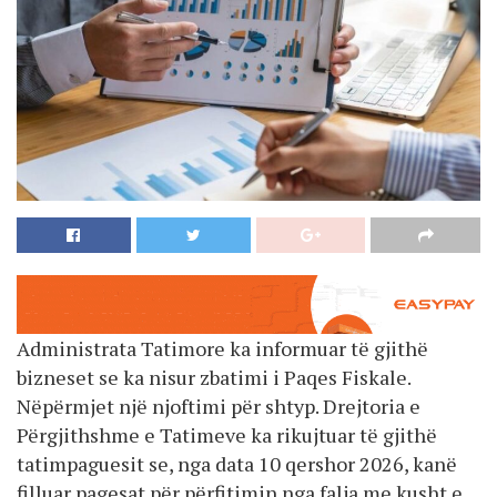
Administrata Tatimore ka informuar të gjithë
bizneset se ka nisur zbatimi i Paqes Fiskale.
Nëpërmjet një njoftimi për shtyp. Drejtoria e
Përgjithshme e Tatimeve ka rikujtuar të gjithë
tatimpaguesit se, nga data 10 qershor 2026, kanë
filluar pagesat për përfitimin nga falja me kusht e