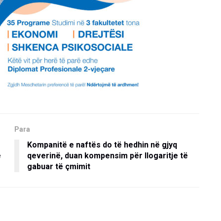
Para
Kompanitë e naftës do të hedhin në gjyq
ë
qeverinë, duan kompensim për llogaritje të
gabuar të çmimit