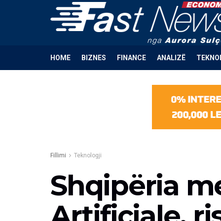
HOME
BIZNES
FINANCE
ANALIZË
TEKNO
Fillimi
Teknologji
Shqipëria me
Artificiale, ri