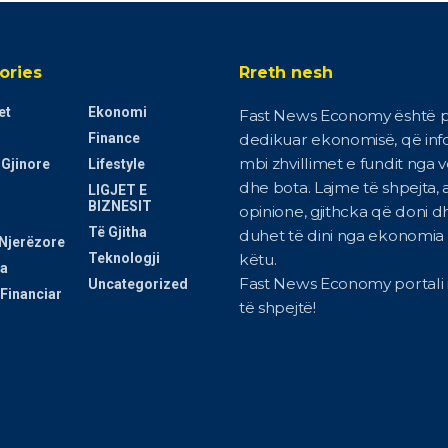
ories
Rreth nesh
et
Ekonomi
Fast News Economy është p
Finance
dedikuar ekonomisë, që in
mbi zhvillimet e fundit nga 
 Gjinore
Lifestyle
dhe bota. Lajme të shpejta, a
LIGJET E
BIZNESIT
opinione, gjithcka që doni d
Të Gjitha
duhet të dini nga ekonomia i
Njerëzore
Teknologji
këtu.
a
Fast News Economy portali i
Uncategorized
Financiar
të shpejtë!