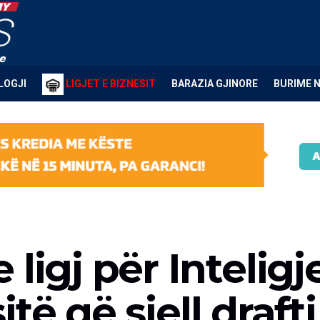
LOGJI
LIGJET E BIZNESIT
BARAZIA GJINORE
BURIME 
 ligj për Intelig
sitë që sjell drafti