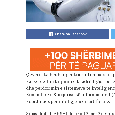
Share on Facebook
Qeveria ka hedhur për konsultim pubolik pro
ka për qëllim krijimin e kuadrit ligjor pë
dhe përdorimin e sistemeve të inteligjencë
Kombëtare e Shoqërisë së Informacionit (AK
koordinues për inteligjencën artificiale.
Sipas draftit, AKSHI do të jetë pjesë e gr