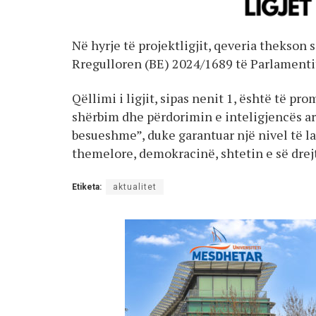
Në hyrje të projektligjit, qeveria thekson s
Rregulloren (BE) 2024/1689 të Parlamentit 
Qëllimi i ligjit, sipas nenit 1, është të p
shërbim dhe përdorimin e inteligjencës art
besueshme”, duke garantuar një nivel të lar
themelore, demokracinë, shtetin e së drej
Etiketa:
aktualitet