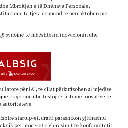
 dhe Mbrojtjen e të Dhënave Personale,
nstitucione të tjera që mund të përcaktohen me
a që synojnë të mbështesin inovacionin dhe
llatore për IA”, të cilat përkufizohen si mjedise
ojnë, trajnojnë dhe testojnë sisteme inovative të
e autoriteteve.
shirë startup-et, drafti parashikon gjithashtu
eknik për proceset e vlerësimit të konformitetit.