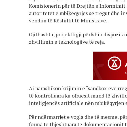
Komisionerin për të Drejtën e Informimit
autoritetet e mbikëqyrjes së tregut dhe i
vendim të Këshillit të Ministrave.
Gjithashtu, projektligji përfshin dispozit
zhvillimin e teknologjive të reja.
Ai parashikon krijimin e “sandbox-eve rregu
të kontrolluara ku ofruesit mund të zhvill
inteligjencës artificiale nën mbikëqyrjen 
Për ndërmarrjet e vogla dhe të mesme, përf
forma të thjeshtuara të dokumentacionit t