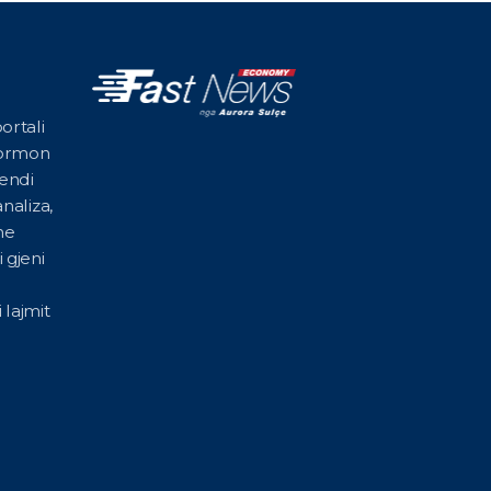
ortali
formon
vendi
naliza,
he
 gjeni
 lajmit