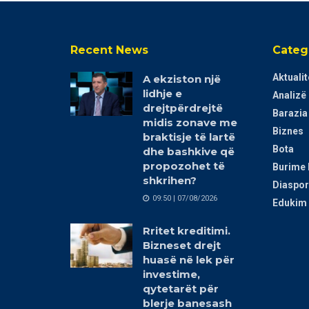
Recent News
Categ
Aktualit
A ekziston një
lidhje e
Analizë
drejtpërdrejtë
Barazia
midis zonave me
Biznes
braktisje të lartë
Bota
dhe bashkive që
propozohet të
Burime 
shkrihen?
Diaspor
09:50 | 07/08/2026
Edukim 
Rritet kreditimi.
Bizneset drejt
huasë në lek për
investime,
qytetarët për
blerje banesash