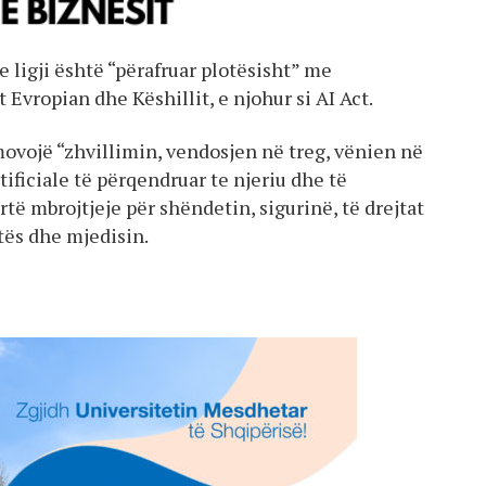
e ligji është “përafruar plotësisht” me
Evropian dhe Këshillit, e njohur si AI Act.
romovojë “zhvillimin, vendosjen në treg, vënien në
ificiale të përqendruar te njeriu dhe të
të mbrojtjeje për shëndetin, sigurinë, të drejtat
tës dhe mjedisin.