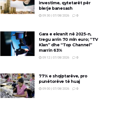
investime, qytetarët për
blerje banesash
09:30 | 07/08/2026
0
Gara e ekranit në 2025-n,
tregu arrin 70 mln euro; “TV
Klan” dhe “Top Channel”
marrin 63%
09:12 | 07/08/2026
0
77% e shqiptarëve, pro
punëtorëve të huaj
09:00 | 07/08/2026
0