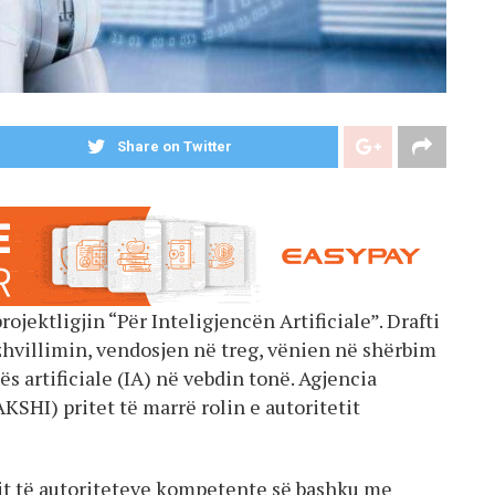
Share on Twitter
jektligjin “Për Inteligjencën Artificiale”. Drafti
r zhvillimin, vendosjen në treg, vënien në shërbim
s artificiale (IA) në vebdin tonë. Agjencia
SHI) pritet të marrë rolin e autoritetit
upit të autoriteteve kompetente së bashku me