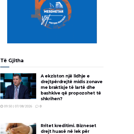
Të Gjitha
A ekziston një lidhje e
drejtpërdrejtë midis zonave
me braktisje të lartë dhe
bashkive që propozohet të
shkrihen?
09:50 | 07/08/2026
0
Rritet kreditimi. Bizneset
drejt huasë në lek për