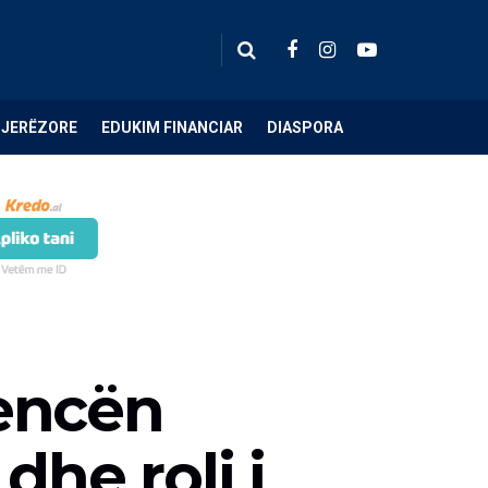
NJERËZORE
EDUKIM FINANCIAR
DIASPORA
jencën
 dhe roli i