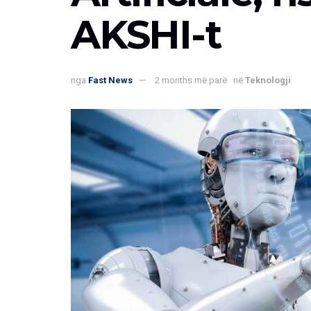
AKSHI-t
nga
Fast News
2 months më parë
në
Teknologji