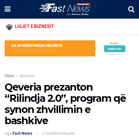
LIGJET E BIZNESIT
Fillimi
Ekonomi
Qeveria prezanton
“Rilindja 2.0”, program që
synon zhvillimin e
bashkive
nga
Fast News
2 months më parë