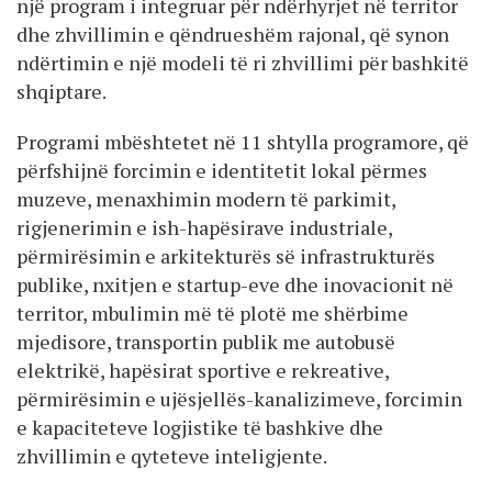
një program i integruar për ndërhyrjet në territor
dhe zhvillimin e qëndrueshëm rajonal, që synon
ndërtimin e një modeli të ri zhvillimi për bashkitë
shqiptare.
Programi mbështetet në 11 shtylla programore, që
përfshijnë forcimin e identitetit lokal përmes
muzeve, menaxhimin modern të parkimit,
rigjenerimin e ish-hapësirave industriale,
përmirësimin e arkitekturës së infrastrukturës
publike, nxitjen e startup-eve dhe inovacionit në
territor, mbulimin më të plotë me shërbime
mjedisore, transportin publik me autobusë
elektrikë, hapësirat sportive e rekreative,
përmirësimin e ujësjellës-kanalizimeve, forcimin
e kapaciteteve logjistike të bashkive dhe
zhvillimin e qyteteve inteligjente.