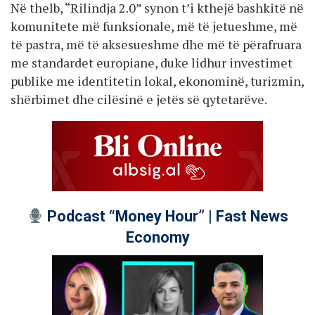
Në thelb, “Rilindja 2.0” synon t’i kthejë bashkitë në
komunitete më funksionale, më të jetueshme, më
të pastra, më të aksesueshme dhe më të përafruara
me standardet europiane, duke lidhur investimet
publike me identitetin lokal, ekonominë, turizmin,
shërbimet dhe cilësinë e jetës së qytetarëve.
Podcast “Money Hour” | Fast News
Economy