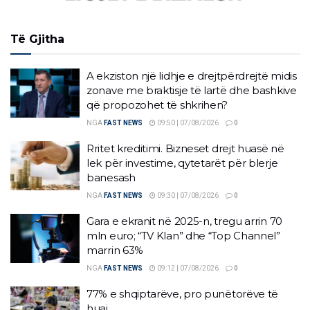
Të Gjitha
A ekziston një lidhje e drejtpërdrejtë midis
zonave me braktisje të lartë dhe bashkive
që propozohet të shkrihen?
NGA
FAST NEWS
09:50 | 07/08/2026
0
Rritet kreditimi. Bizneset drejt huasë në
lek për investime, qytetarët për blerje
banesash
NGA
FAST NEWS
09:30 | 07/08/2026
0
Gara e ekranit në 2025-n, tregu arrin 70
mln euro; “TV Klan” dhe “Top Channel”
marrin 63%
NGA
FAST NEWS
09:12 | 07/08/2026
0
77% e shqiptarëve, pro punëtorëve të
huaj