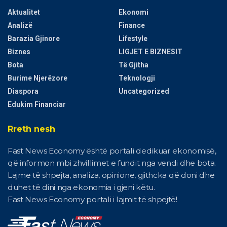
Aktualitet
Ekonomi
Analizë
Finance
Barazia Gjinore
Lifestyle
Biznes
LIGJET E BIZNESIT
Bota
Të Gjitha
Burime Njerëzore
Teknologji
Diaspora
Uncategorized
Edukim Financiar
Rreth nesh
Fast News Economy është portali dedikuar ekonomisë,
që informon mbi zhvillimet e fundit nga vendi dhe bota.
Lajme të shpejta, analiza, opinione, gjithcka që doni dhe
duhet të dini nga ekonomia i gjeni këtu.
Fast News Economy portali i lajmit të shpejtë!