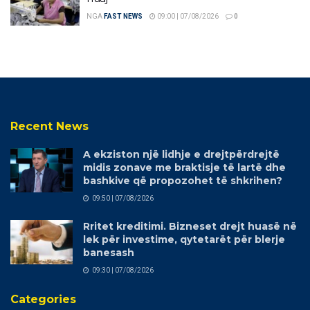
NGA
FAST NEWS
09:00 | 07/08/2026
0
Recent News
A ekziston një lidhje e drejtpërdrejtë
midis zonave me braktisje të lartë dhe
bashkive që propozohet të shkrihen?
09:50 | 07/08/2026
Rritet kreditimi. Bizneset drejt huasë në
lek për investime, qytetarët për blerje
banesash
09:30 | 07/08/2026
Categories