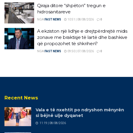
Qiraja ditore “shpëton” tregun e
hidrosanitareve
NGA
FAST NEWS
10:51 | 08/08/2026
0
A ekziston një lidhje e drejtpërdrejtë midis
zonave me braktisje të lartë dhe bashkive
që propozohet të shkrihen?
NGA
FAST NEWS
09:50 | 07/08/2026
0
Recent News
Vala e të nxehtit po ndryshon mënyrën
si bëjnë ulje dyqanet
11:19 | 08/08/2026