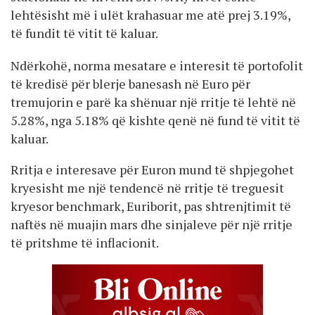
lehtësisht më i ulët krahasuar me atë prej 3.19%,
të fundit të vitit të kaluar.
Ndërkohë, norma mesatare e interesit të portofolit
të kredisë për blerje banesash në Euro për
tremujorin e parë ka shënuar një rritje të lehtë në
5.28%, nga 5.18% që kishte qenë në fund të vitit të
kaluar.
Rritja e interesave për Euron mund të shpjegohet
kryesisht me një tendencë në rritje të treguesit
kryesor benchmark, Euriborit, pas shtrenjtimit të
naftës në muajin mars dhe sinjaleve për një rritje
të pritshme të inflacionit.