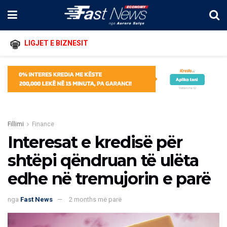
LIGJET E BIZNESIT
Fillimi
Finance
Interesat e kredisë për
shtëpi qëndruan të ulëta
edhe në tremujorin e parë
nga
Fast News
2 months më parë