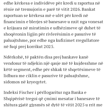
edhe kërkesa e individëve për kredi u raportua në
rënie në tremujorin e parë të vitit 2026. Bankat
raportuan se kërkesa më e ulët për kredi në
financimin e blerjes së banesave u nxit nga vonesat
e krijuara në miratimin e udhëzimeve që duhet të
shoqëronin ligjin për rivlerësimin e pasurive të
paluajtshme, por edhe nga kufizimet rregullatore
në fuqi prej korrikut 2025.
Ndërkohë, të paktën disa prej bankave kanë
vendosur të ndjekin një qasje më të kujdesshme në
këtë segment, edhe për shkak të shqetësimeve të
lidhura me ciklin e pasurive të paluajtshme,
sidomos në kryeqytet.
Indeksi Fischer i përllogaritur nga Banka e
Shqipërisë tregoi që çmimi mesatar i banesave të
shitura gjatë gjysmës së dytë të vitit 2025 u rrit me