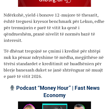
Ndërkohë, yield-i bonove 12-mujore të thesarit,
është treguesi kryesor benchmark për Lekun, edhe
për tremujorin e parë të vitit ka qenë i
qëndrueshëm, pranë nivelit të normës bazë të
interesit.
Të dhënat tregojnë se çmimi i kredisë për shtëpi
nuk ka pësuar ndryshime të mëdha, megjithëse në
tërësi standardet e kreditimit në huadhënien për
blerje banesash duket se janë shtrënguar në muajt
e parë të vitit 2026.
Podcast “Money Hour” | Fast News
Economy