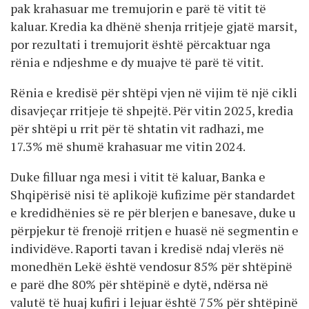
pak krahasuar me tremujorin e parë të vitit të
kaluar. Kredia ka dhënë shenja rritjeje gjatë marsit,
por rezultati i tremujorit është përcaktuar nga
rënia e ndjeshme e dy muajve të parë të vitit.
Rënia e kredisë për shtëpi vjen në vijim të një cikli
disavjeçar rritjeje të shpejtë. Për vitin 2025, kredia
për shtëpi u rrit për të shtatin vit radhazi, me
17.3% më shumë krahasuar me vitin 2024.
Duke filluar nga mesi i vitit të kaluar, Banka e
Shqipërisë nisi të aplikojë kufizime për standardet
e kredidhënies së re për blerjen e banesave, duke u
përpjekur të frenojë rritjen e huasë në segmentin e
individëve. Raporti tavan i kredisë ndaj vlerës në
monedhën Lekë është vendosur 85% për shtëpinë
e parë dhe 80% për shtëpinë e dytë, ndërsa në
valutë të huaj kufiri i lejuar është 75% për shtëpinë