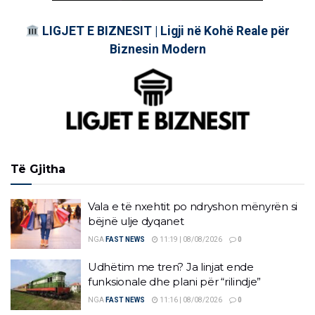
LIGJET E BIZNESIT | Ligji në Kohë Reale për
Biznesin Modern
Të Gjitha
Vala e të nxehtit po ndryshon mënyrën si
bëjnë ulje dyqanet
NGA
FAST NEWS
11:19 | 08/08/2026
0
Udhëtim me tren? Ja linjat ende
funksionale dhe plani për “rilindje”
NGA
FAST NEWS
11:16 | 08/08/2026
0