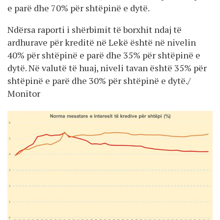
e parë dhe 70% për shtëpinë e dytë.
Ndërsa raporti i shërbimit të borxhit ndaj të
ardhurave për kreditë në Lekë është në nivelin
40% për shtëpinë e parë dhe 35% për shtëpinë e
dytë. Në valutë të huaj, niveli tavan është 35% për
shtëpinë e parë dhe 30% për shtëpinë e dytë./
Monitor