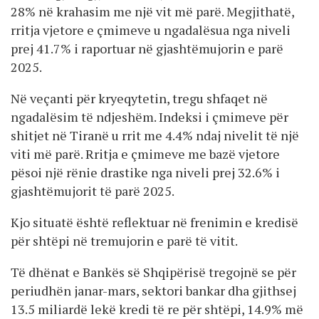
28% në krahasim me një vit më parë. Megjithatë,
rritja vjetore e çmimeve u ngadalësua nga niveli
prej 41.7% i raportuar në gjashtëmujorin e parë
2025.
Në veçanti për kryeqytetin, tregu shfaqet në
ngadalësim të ndjeshëm. Indeksi i çmimeve për
shitjet në Tiranë u rrit me 4.4% ndaj nivelit të një
viti më parë. Rritja e çmimeve me bazë vjetore
pësoi një rënie drastike nga niveli prej 32.6% i
gjashtëmujorit të parë 2025.
Kjo situatë është reflektuar në frenimin e kredisë
për shtëpi në tremujorin e parë të vitit.
Të dhënat e Bankës së Shqipërisë tregojnë se për
periudhën janar-mars, sektori bankar dha gjithsej
13.5 miliardë lekë kredi të re për shtëpi, 14.9% më