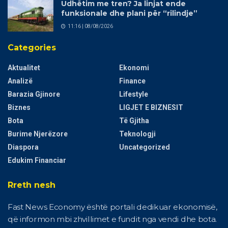
Udhëtim me tren? Ja linjat ende
funksionale dhe plani për “rilindje”
11:16 | 08/08/2026
Categories
Aktualitet
Ekonomi
Analizë
Finance
Barazia Gjinore
Lifestyle
Biznes
LIGJET E BIZNESIT
Bota
Të Gjitha
Burime Njerëzore
Teknologji
Diaspora
Uncategorized
Edukim Financiar
Rreth nesh
Fast News Economy është portali dedikuar ekonomisë,
që informon mbi zhvillimet e fundit nga vendi dhe bota.