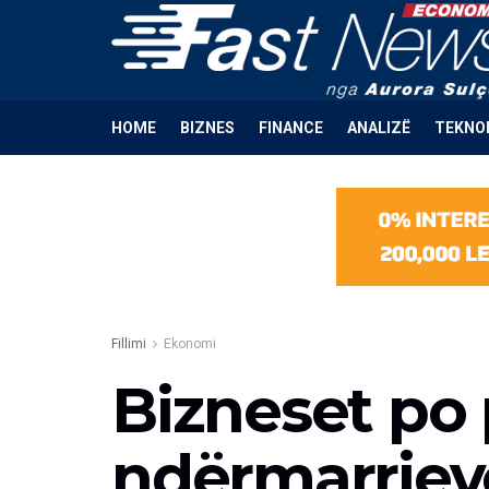
HOME
BIZNES
FINANCE
ANALIZË
TEKNO
Fillimi
Ekonomi
Bizneset po 
ndërmarrjev