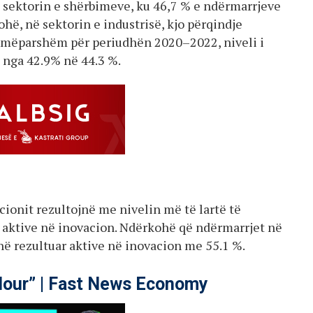
në sektorin e shërbimeve, ku 46,7 % e ndërmarrjeve
ohë, në sektorin e industrisë, kjo përqindje
e mëparshëm për periudhën 2020–2022, niveli i
, nga 42.9% në 44.3 %.
ionit rezultojnë me nivelin më të lartë të
 aktive në inovacion. Ndërkohë që ndërmarrjet në
në rezultuar aktive në inovacion me 55.1 %.
our” | Fast News Economy