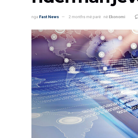
nga
Fast News
2 months më parë
në
Ekonomi