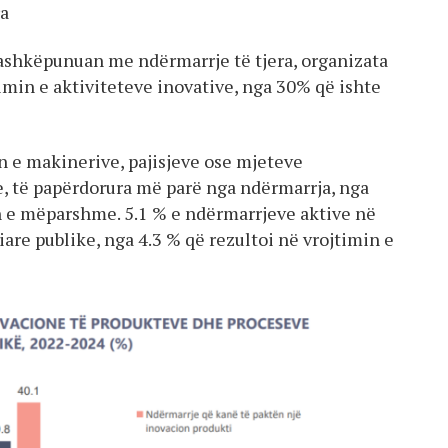
ra
ashkëpunuan me ndërmarrje të tjera, organizata
imin e aktiviteteve inovative, nga 30% që ishte
n e makinerive, pajisjeve ose mjeteve
e, të papërdorura më parë nga ndërmarrja, nga
n e mëparshme. 5.1 % e ndërmarrjeve aktive në
are publike, nga 4.3 % që rezultoi në vrojtimin e