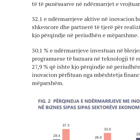
të të punësuarve në ndërmarrjet e vrojtua
32.1 e ndërmarrjeve aktive në inovacion b
shkencore dhe partnerë të tjerë për realiz
kjo përqindje në periudhën e mëparshme.
30.1 % e ndërmarrjeve investuan në blerje
programuese të bazuara në teknologji të r
27,9 % që ishte kjo përqindje në periudhë
inovacion përfituan nga mbështetja financi
mëparshëm.