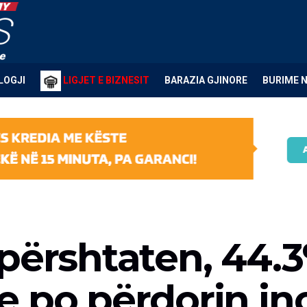
LOGJI
LIGJET E BIZNESIT
BARAZIA GJINORE
BURIME 
përshtaten, 44.
e po përdorin in