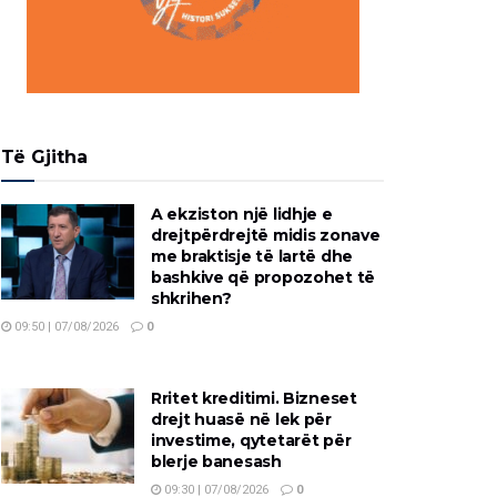
Të Gjitha
A ekziston një lidhje e
drejtpërdrejtë midis zonave
me braktisje të lartë dhe
bashkive që propozohet të
shkrihen?
09:50 | 07/08/2026
0
Rritet kreditimi. Bizneset
drejt huasë në lek për
investime, qytetarët për
blerje banesash
09:30 | 07/08/2026
0