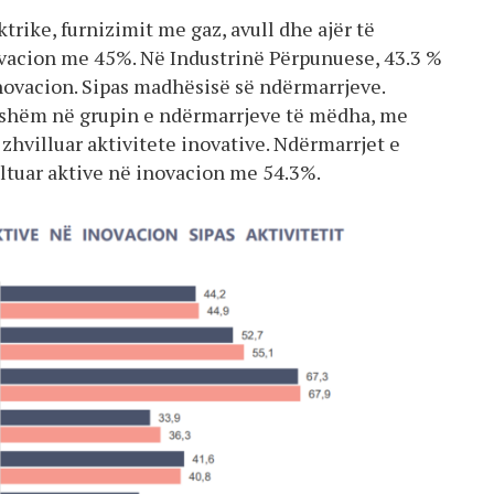
trike, furnizimit me gaz, avull dhe ajër të
ovacion me 45%. Në Industrinë Përpunuese, 43.3 %
novacion. Sipas madhësisë së ndërmarrjeve.
anishëm në grupin e ndërmarrjeve të mëdha, me
 zhvilluar aktivitete inovative. Ndërmarrjet e
tuar aktive në inovacion me 54.3%.