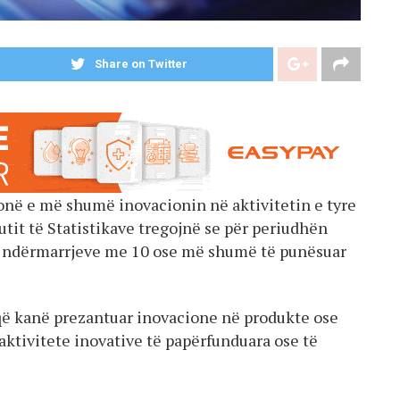
Share on Twitter
onë e më shumë inovacionin në aktivitetin e tyre
utit të Statistikave tregojnë se për periudhën
e ndërmarrjeve me 10 ose më shumë të punësuar
që kanë prezantuar inovacione në produkte ose
 aktivitete inovative të papërfunduara ose të