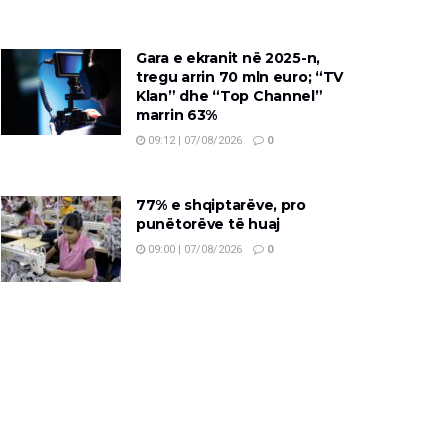
Gara e ekranit në 2025-n,
tregu arrin 70 mln euro; “TV
Klan” dhe “Top Channel”
marrin 63%
09:12 | 07/08/2026
0
77% e shqiptarëve, pro
punëtorëve të huaj
09:00 | 07/08/2026
0