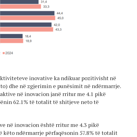
 aktiviteteve inovative ka ndikuar pozitivisht në
 neto) dhe në zgjerimin e punësimit në ndërmarrje.
aktive në inovacion janë rritur me 4.1 pikë
bënin 62.1% të totalit të shitjeve neto të
ve në inovacion është rritur me 4.3 pikë
në këto ndërmarrje përfaqësonin 57.8% të totalit