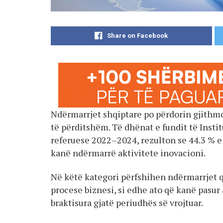
Share on Facebook
Ndërmarrjet shqiptare po përdorin gjithm
të përditshëm. Të dhënat e fundit të Instit
referuese 2022–2024, rezulton se 44.3 % 
kanë ndërmarrë aktivitete inovacioni.
Në këtë kategori përfshihen ndërmarrjet 
procese biznesi, si edhe ato që kanë pasur
braktisura gjatë periudhës së vrojtuar.