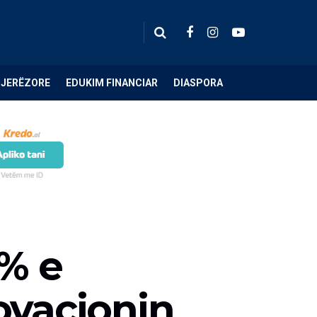
NJERËZORE
EDUKIM FINANCIAR
DIASPORA
3% e
ovacionin