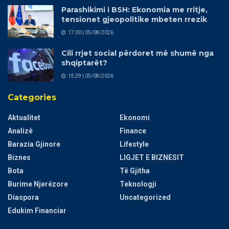
Parashikimi i BSH: Ekonomia me rritje,
tensionet gjeopolitike mbeten rrezik
17:00 | 05/08/2026
Cili rrjet social përdoret më shumë nga
shqiptarët?
15:29 | 05/08/2026
Categories
Aktualitet
Ekonomi
Analizë
Finance
Barazia Gjinore
Lifestyle
Biznes
LIGJET E BIZNESIT
Bota
Të Gjitha
Burime Njerëzore
Teknologji
Diaspora
Uncategorized
Edukim Financiar