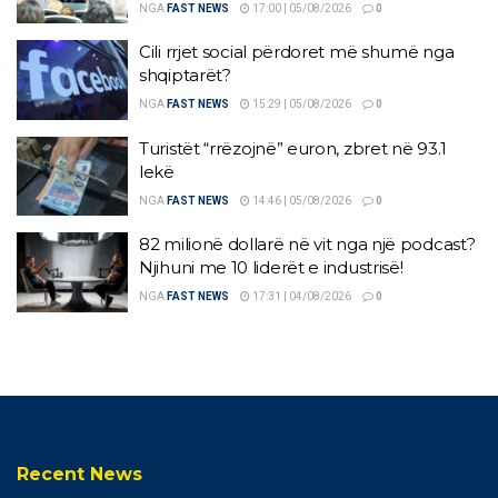
NGA
FAST NEWS
17:00 | 05/08/2026
0
Cili rrjet social përdoret më shumë nga
shqiptarët?
NGA
FAST NEWS
15:29 | 05/08/2026
0
Turistët “rrëzojnë” euron, zbret në 93.1
lekë
NGA
FAST NEWS
14:46 | 05/08/2026
0
82 milionë dollarë në vit nga një podcast?
Njihuni me 10 liderët e industrisë!
NGA
FAST NEWS
17:31 | 04/08/2026
0
Recent News