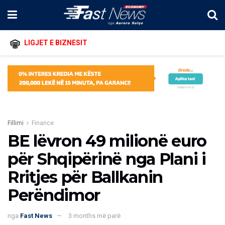
LIGJET E BIZNESIT
Fillimi
Finance
BE lëvron 49 milionë euro
për Shqipërinë nga Plani i
Rritjes për Ballkanin
Perëndimor
nga
Fast News
3 months më parë