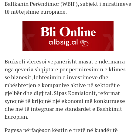
Ballkanin Perëndimor (WBIF), subjekt i miratimeve
të mëtejshme europiane.
Brukseli vlerësoi veçanërisht masat e ndërmarra
nga qeveria shqiptare për përmirësimin e klimës
së biznesit, lehtësimin e investimeve dhe
mbështetjen e kompanive aktive në sektorët e
gjelbër dhe digjital. Sipas Komisionit, reformat
synojnë të krijojnë një ekonomi më konkurruese
dhe më të integruar me standardet e Bashkimit
Europian.
Pagesa përfaqëson këstin e tretë në kuadër të