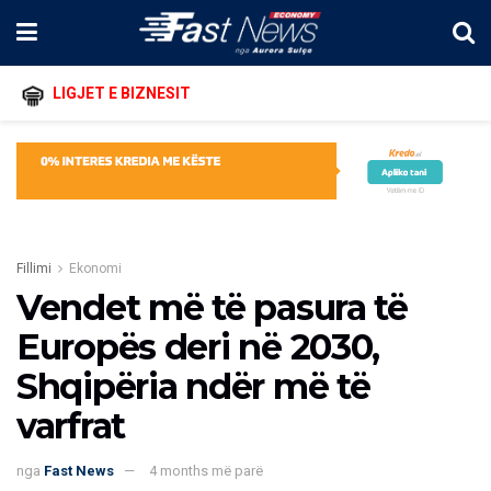
LIGJET E BIZNESIT
Fillimi
Ekonomi
Vendet më të pasura të
Europës deri në 2030,
Shqipëria ndër më të
varfrat
nga
Fast News
4 months më parë