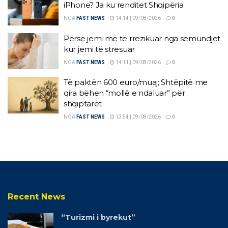
iPhone? Ja ku renditet Shqipëria
NGA
FAST NEWS
14:14 | 09/08/2026
0
Përse jemi më të rrezikuar nga sëmundjet
kur jemi të stresuar
NGA
FAST NEWS
14:11 | 09/08/2026
0
Të paktën 600 euro/muaj; Shtëpitë me
qira bëhen “mollë e ndaluar” për
shqiptarët
NGA
FAST NEWS
13:54 | 09/08/2026
0
Recent News
“Turizmi i byrekut”