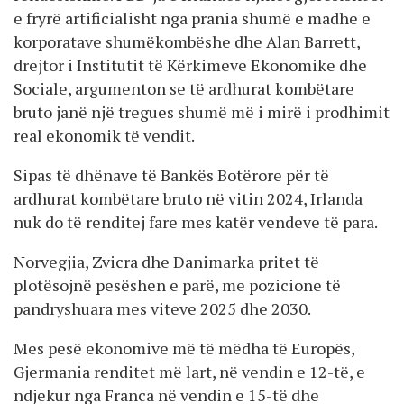
e fryrë artificialisht nga prania shumë e madhe e
korporatave shumëkombëshe dhe Alan Barrett,
drejtor i Institutit të Kërkimeve Ekonomike dhe
Sociale, argumenton se të ardhurat kombëtare
bruto janë një tregues shumë më i mirë i prodhimit
real ekonomik të vendit.
Sipas të dhënave të Bankës Botërore për të
ardhurat kombëtare bruto në vitin 2024, Irlanda
nuk do të renditej fare mes katër vendeve të para.
Norvegjia, Zvicra dhe Danimarka pritet të
plotësojnë pesëshen e parë, me pozicione të
pandryshuara mes viteve 2025 dhe 2030.
Mes pesë ekonomive më të mëdha të Europës,
Gjermania renditet më lart, në vendin e 12-të, e
ndjekur nga Franca në vendin e 15-të dhe