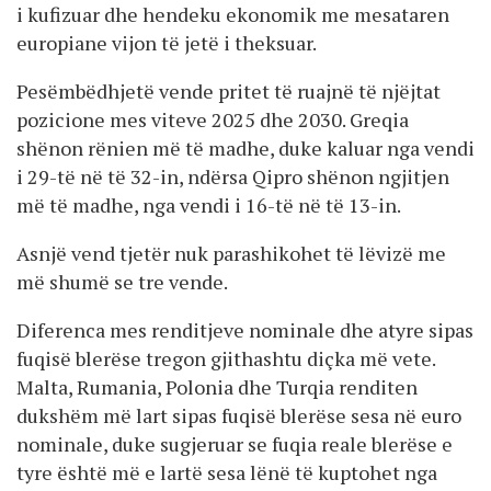
i kufizuar dhe hendeku ekonomik me mesataren
europiane vijon të jetë i theksuar.
Pesëmbëdhjetë vende pritet të ruajnë të njëjtat
pozicione mes viteve 2025 dhe 2030. Greqia
shënon rënien më të madhe, duke kaluar nga vendi
i 29-të në të 32-in, ndërsa Qipro shënon ngjitjen
më të madhe, nga vendi i 16-të në të 13-in.
Asnjë vend tjetër nuk parashikohet të lëvizë me
më shumë se tre vende.
Diferenca mes renditjeve nominale dhe atyre sipas
fuqisë blerëse tregon gjithashtu diçka më vete.
Malta, Rumania, Polonia dhe Turqia renditen
dukshëm më lart sipas fuqisë blerëse sesa në euro
nominale, duke sugjeruar se fuqia reale blerëse e
tyre është më e lartë sesa lënë të kuptohet nga