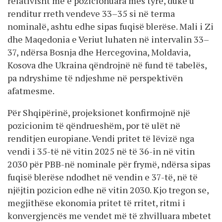
relativisht më e pozicionuara mes tyre, duke u
renditur rreth vendeve 33–35 si në terma
nominalë, ashtu edhe sipas fuqisë blerëse. Mali i Zi
dhe Maqedonia e Veriut luhaten në intervalin 33–
37, ndërsa Bosnja dhe Hercegovina, Moldavia,
Kosova dhe Ukraina qëndrojnë në fund të tabelës,
pa ndryshime të ndjeshme në perspektivën
afatmesme.
Për Shqipërinë, projeksionet konfirmojnë një
pozicionim të qëndrueshëm, por të ulët në
renditjen europiane. Vendi pritet të lëvizë nga
vendi i 35-të në vitin 2025 në të 36-in në vitin
2030 për PBB-në nominale për frymë, ndërsa sipas
fuqisë blerëse ndodhet në vendin e 37-të, në të
njëjtin pozicion edhe në vitin 2030. Kjo tregon se,
megjithëse ekonomia pritet të rritet, ritmi i
konvergjencës me vendet më të zhvilluara mbetet