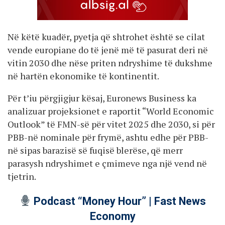
Në këtë kuadër, pyetja që shtrohet është se cilat
vende europiane do të jenë më të pasurat deri në
vitin 2030 dhe nëse priten ndryshime të dukshme
në hartën ekonomike të kontinentit.
Për t’iu përgjigjur kësaj, Euronews Business ka
analizuar projeksionet e raportit “World Economic
Outlook” të FMN-së për vitet 2025 dhe 2030, si për
PBB-në nominale për frymë, ashtu edhe për PBB-
në sipas barazisë së fuqisë blerëse, që merr
parasysh ndryshimet e çmimeve nga një vend në
tjetrin.
Podcast “Money Hour” | Fast News
Economy