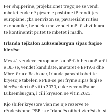
Për Shqipërinë, projeksionet tregojnë se vendi
mbetet ende në pjesën e poshtme të renditjes
europiane, çka nënvizon se, pavarësisht rritjes
ekonomike, hendeku me vendet më të zhvilluara
të kontinentit pritet të mbetet i madh.
Irlanda tejkalon Luksemburgun sipas fuqisë
blerëse
Mes 41 vendeve europiane, ku përfshihen anëtarët
e BE-së, vendet kandidate, anëtarët e EFTA-s dhe
Mbretëria e Bashkuar, Irlanda parashikohet të
kryesojë tabelën e PBB-së për frymë sipas fuqisë
blerëse deri në vitin 2030, duke zëvendësuar
Luksemburgun, i cili kryeson në vitin 2025.
Kjo shifër kryesore vjen me një rezervë të
rëndësishme. PBB-ja e Irlandës njihet gjerësisht si