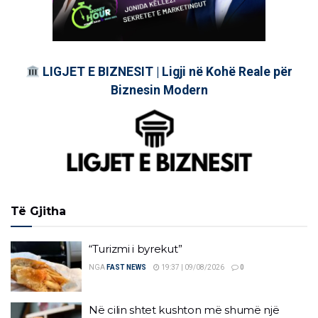
LIGJET E BIZNESIT | Ligji në Kohë Reale për
Biznesin Modern
Të Gjitha
“Turizmi i byrekut”
NGA
FAST NEWS
19:37 | 09/08/2026
0
Në cilin shtet kushton më shumë një