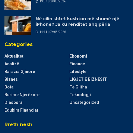
19:37 | 09/08/2026
Në cilin shtet kushton më shumë një
iPhone? Ja ku renditet Shqipëria
14:14 | 09/08/2026
Categories
Aktualitet
Ekonomi
Analizë
Finance
Barazia Gjinore
Lifestyle
Biznes
LIGJET E BIZNESIT
Bota
Të Gjitha
Burime Njerëzore
Teknologji
Diaspora
Uncategorized
Edukim Financiar
Rreth nesh