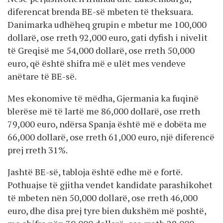
diferencat brenda BE-së mbeten të theksuara.
Danimarka udhëheq grupin e mbetur me 100,000
dollarë, ose rreth 92,000 euro, gati dyfish i nivelit
të Greqisë me 54,000 dollarë, ose rreth 50,000
euro, që është shifra më e ulët mes vendeve
anëtare të BE-së.
Mes ekonomive të mëdha, Gjermania ka fuqinë
blerëse më të lartë me 86,000 dollarë, ose rreth
79,000 euro, ndërsa Spanja është më e dobëta me
66,000 dollarë, ose rreth 61,000 euro, një diferencë
prej rreth 31%.
Jashtë BE-së, tabloja është edhe më e fortë.
Pothuajse të gjitha vendet kandidate parashikohet
të mbeten nën 50,000 dollarë, ose rreth 46,000
euro, dhe disa prej tyre bien dukshëm më poshtë,