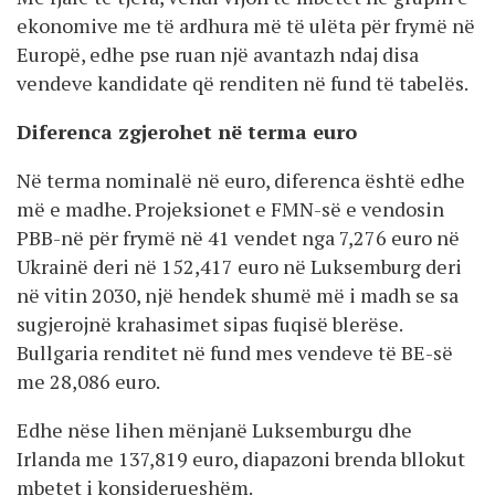
ekonomive me të ardhura më të ulëta për frymë në
Europë, edhe pse ruan një avantazh ndaj disa
vendeve kandidate që renditen në fund të tabelës.
Diferenca zgjerohet në terma euro
Në terma nominalë në euro, diferenca është edhe
më e madhe. Projeksionet e FMN-së e vendosin
PBB-në për frymë në 41 vendet nga 7,276 euro në
Ukrainë deri në 152,417 euro në Luksemburg deri
në vitin 2030, një hendek shumë më i madh se sa
sugjerojnë krahasimet sipas fuqisë blerëse.
Bullgaria renditet në fund mes vendeve të BE-së
me 28,086 euro.
Edhe nëse lihen mënjanë Luksemburgu dhe
Irlanda me 137,819 euro, diapazoni brenda bllokut
mbetet i konsiderueshëm.