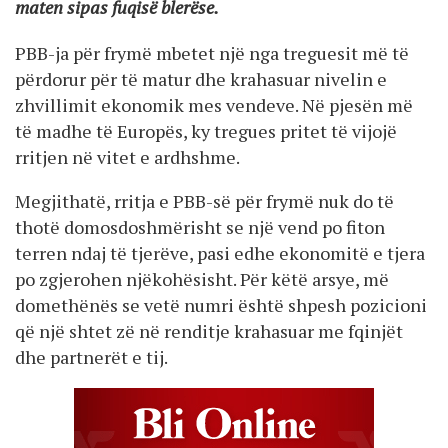
maten sipas fuqisë blerëse.
PBB-ja për frymë mbetet një nga treguesit më të
përdorur për të matur dhe krahasuar nivelin e
zhvillimit ekonomik mes vendeve. Në pjesën më
të madhe të Europës, ky tregues pritet të vijojë
rritjen në vitet e ardhshme.
Megjithatë, rritja e PBB-së për frymë nuk do të
thotë domosdoshmërisht se një vend po fiton
terren ndaj të tjerëve, pasi edhe ekonomitë e tjera
po zgjerohen njëkohësisht. Për këtë arsye, më
domethënës se vetë numri është shpesh pozicioni
që një shtet zë në renditje krahasuar me fqinjët
dhe partnerët e tij.