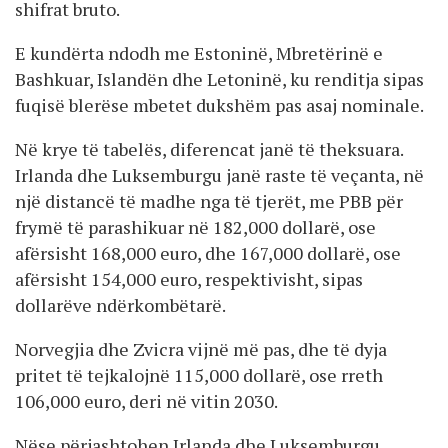
shifrat bruto.
E kundërta ndodh me Estoninë, Mbretërinë e
Bashkuar, Islandën dhe Letoninë, ku renditja sipas
fuqisë blerëse mbetet dukshëm pas asaj nominale.
Në krye të tabelës, diferencat janë të theksuara.
Irlanda dhe Luksemburgu janë raste të veçanta, në
një distancë të madhe nga të tjerët, me PBB për
frymë të parashikuar në 182,000 dollarë, ose
afërsisht 168,000 euro, dhe 167,000 dollarë, ose
afërsisht 154,000 euro, respektivisht, sipas
dollarëve ndërkombëtarë.
Norvegjia dhe Zvicra vijnë më pas, dhe të dyja
pritet të tejkalojnë 115,000 dollarë, ose rreth
106,000 euro, deri në vitin 2030.
Nëse përjashtohen Irlanda dhe Luksemburgu,