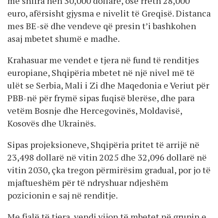
me shifra nën 30,000 dollarë, ose rreth 28,000
euro, afërsisht gjysma e nivelit të Greqisë. Distanca
mes BE-së dhe vendeve që presin t’i bashkohen
asaj mbetet shumë e madhe.
Krahasuar me vendet e tjera në fund të renditjes
europiane, Shqipëria mbetet në një nivel më të
ulët se Serbia, Mali i Zi dhe Maqedonia e Veriut për
PBB-në për frymë sipas fuqisë blerëse, dhe para
vetëm Bosnje dhe Hercegovinës, Moldavisë,
Kosovës dhe Ukrainës.
Sipas projeksioneve, Shqipëria pritet të arrijë në
23,498 dollarë në vitin 2025 dhe 32,096 dollarë në
vitin 2030, çka tregon përmirësim gradual, por jo të
mjaftueshëm për të ndryshuar ndjeshëm
pozicionin e saj në renditje.
Me fjalë të tjera, vendi vijon të mbetet në grupin e