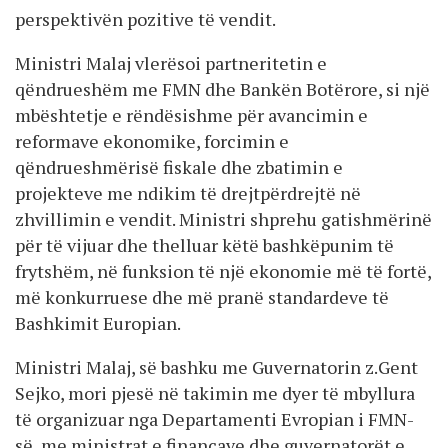
perspektivën pozitive të vendit.
Ministri Malaj vlerësoi partneritetin e
qëndrueshëm me FMN dhe Bankën Botërore, si një
mbështetje e rëndësishme për avancimin e
reformave ekonomike, forcimin e
qëndrueshmërisë fiskale dhe zbatimin e
projekteve me ndikim të drejtpërdrejtë në
zhvillimin e vendit. Ministri shprehu gatishmërinë
për të vijuar dhe thelluar këtë bashkëpunim të
frytshëm, në funksion të një ekonomie më të fortë,
më konkurruese dhe më pranë standardeve të
Bashkimit Europian.
Ministri Malaj, së bashku me Guvernatorin z.Gent
Sejko, mori pjesë në takimin me dyer të mbyllura
të organizuar nga Departamenti Evropian i FMN-
së, me ministrat e financave dhe guvernatorët e