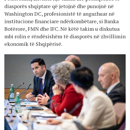
diasporës shqiptare që jetojnë dhe punojnë në
Washington DC, profesionistë të angazhuar në
institucione financiare ndërkombëtare, si Banka
Botërore, FMN dhe IFC. Në këtë takim u diskutua
mbi rolin e rëndësishëm të diasporës në zhvillimin
ekonomik të Shqipërisë.