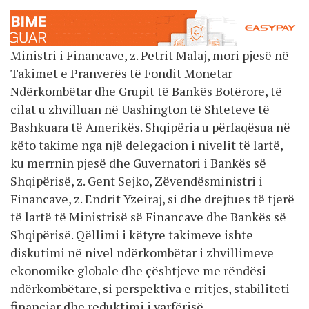
Ministri i Financave, z. Petrit Malaj, mori pjesë në
Takimet e Pranverës të Fondit Monetar
Ndërkombëtar dhe Grupit të Bankës Botërore, të
cilat u zhvilluan në Uashington të Shteteve të
Bashkuara të Amerikës. Shqipëria u përfaqësua në
këto takime nga një delegacion i nivelit të lartë,
ku merrnin pjesë dhe Guvernatori i Bankës së
Shqipërisë, z. Gent Sejko, Zëvendësministri i
Financave, z. Endrit Yzeiraj, si dhe drejtues të tjerë
të lartë të Ministrisë së Financave dhe Bankës së
Shqipërisë. Qëllimi i këtyre takimeve ishte
diskutimi në nivel ndërkombëtar i zhvillimeve
ekonomike globale dhe çështjeve me rëndësi
ndërkombëtare, si perspektiva e rritjes, stabiliteti
financiar dhe reduktimi i varfërisë.