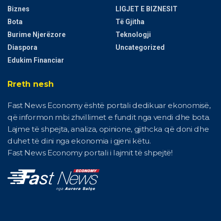
Biznes
LIGJET E BIZNESIT
Bota
Të Gjitha
Burime Njerëzore
Teknologji
Diaspora
Uncategorized
Edukim Financiar
Rreth nesh
Fast News Economy është portali dedikuar ekonomisë,
që informon mbi zhvillimet e fundit nga vendi dhe bota.
Lajme të shpejta, analiza, opinione, gjithcka që doni dhe
duhet të dini nga ekonomia i gjeni këtu.
Fast News Economy portali i lajmit të shpejtë!