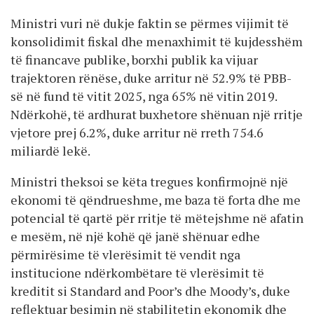
Ministri vuri në dukje faktin se përmes vijimit të
konsolidimit fiskal dhe menaxhimit të kujdesshëm
të financave publike, borxhi publik ka vijuar
trajektoren rënëse, duke arritur në 52.9% të PBB-
së në fund të vitit 2025, nga 65% në vitin 2019.
Ndërkohë, të ardhurat buxhetore shënuan një rritje
vjetore prej 6.2%, duke arritur në rreth 754.6
miliardë lekë.
Ministri theksoi se këta tregues konfirmojnë një
ekonomi të qëndrueshme, me baza të forta dhe me
potencial të qartë për rritje të mëtejshme në afatin
e mesëm, në një kohë që janë shënuar edhe
përmirësime të vlerësimit të vendit nga
institucione ndërkombëtare të vlerësimit të
kreditit si Standard and Poor’s dhe Moody’s, duke
reflektuar besimin në stabilitetin ekonomik dhe