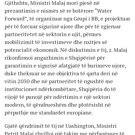
Gjithshtu, Ministri Malaj mori pjesë në
prezantimin e nismës së re botërore “Water
Forward”, të organizuar nga Grupi i BB, e projektuar
për të forcuar sigurinë ujore dhe për të zgjeruar
partneritetet në sektorin e ujit, përmes
mobilizimit të investimeve dhe nxitjes së
potencialit ekonomik. Në diskutimin e tij, z. Malaj
rikonfirmoi angazhimin e Shqipërisë për
garantimin e sigurisë afatgjatë të burimeve ujore,
duke theksuar se me objektiva të qarta deri në
vitin 2030 dhe në partneritet të ngushtë me
institucionet ndërkombëtare, Shqipëria do të
vijojë të punojë për ndërtimin e një sektori
modern, të qëndrueshëm dhe plotësisht në
përputhje me standardet europiane.
Gjatë qëndrimit të tij në Uashington, Ministri
Petrit Malaj zhvilloi një takim me përfaqësues të