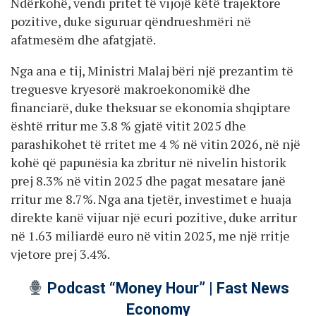
Ndërkohë, vendi pritet të vijojë këtë trajektore
pozitive, duke siguruar qëndrueshmëri në
afatmesëm dhe afatgjatë.
Nga ana e tij, Ministri Malaj bëri një prezantim të
treguesve kryesorë makroekonomikë dhe
financiarë, duke theksuar se ekonomia shqiptare
është rritur me 3.8 % gjatë vitit 2025 dhe
parashikohet të rritet me 4 % në vitin 2026, në një
kohë që papunësia ka zbritur në nivelin historik
prej 8.3% në vitin 2025 dhe pagat mesatare janë
rritur me 8.7%. Nga ana tjetër, investimet e huaja
direkte kanë vijuar një ecuri pozitive, duke arritur
në 1.63 miliardë euro në vitin 2025, me një rritje
vjetore prej 3.4%.
Podcast “Money Hour” | Fast News
Economy