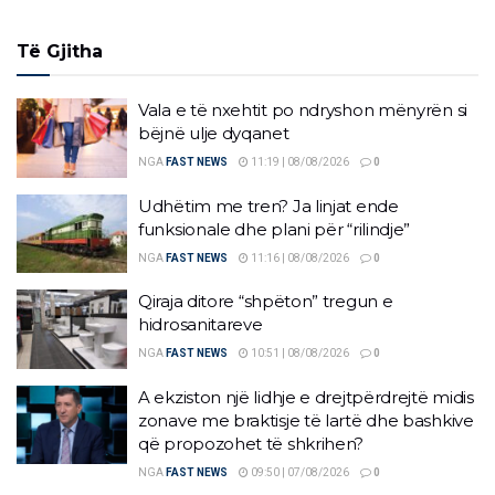
Të Gjitha
Vala e të nxehtit po ndryshon mënyrën si
bëjnë ulje dyqanet
NGA
FAST NEWS
11:19 | 08/08/2026
0
Udhëtim me tren? Ja linjat ende
funksionale dhe plani për “rilindje”
NGA
FAST NEWS
11:16 | 08/08/2026
0
Qiraja ditore “shpëton” tregun e
hidrosanitareve
NGA
FAST NEWS
10:51 | 08/08/2026
0
A ekziston një lidhje e drejtpërdrejtë midis
zonave me braktisje të lartë dhe bashkive
që propozohet të shkrihen?
NGA
FAST NEWS
09:50 | 07/08/2026
0