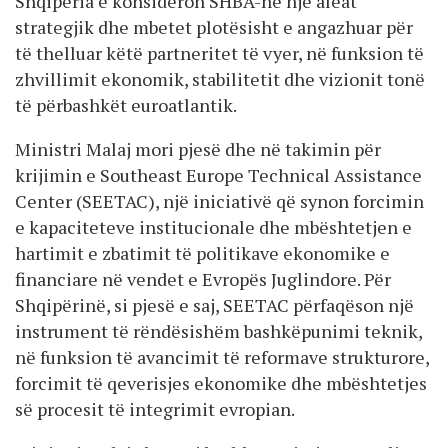
Shqipëria e konsideron SHBA-në një aleat
strategjik dhe mbetet plotësisht e angazhuar për
të thelluar këtë partneritet të vyer, në funksion të
zhvillimit ekonomik, stabilitetit dhe vizionit tonë
të përbashkët euroatlantik.
Ministri Malaj mori pjesë dhe në takimin për
krijimin e Southeast Europe Technical Assistance
Center (SEETAC), një iniciativë që synon forcimin
e kapaciteteve institucionale dhe mbështetjen e
hartimit e zbatimit të politikave ekonomike e
financiare në vendet e Evropës Juglindore. Për
Shqipërinë, si pjesë e saj, SEETAC përfaqëson një
instrument të rëndësishëm bashkëpunimi teknik,
në funksion të avancimit të reformave strukturore,
forcimit të qeverisjes ekonomike dhe mbështetjes
së procesit të integrimit evropian.