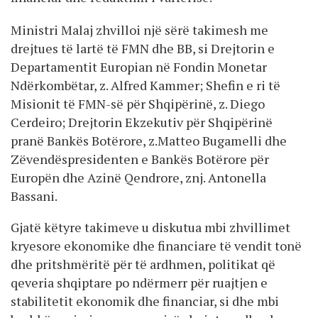
Ministri Malaj zhvilloi një sërë takimesh me
drejtues të lartë të FMN dhe BB, si Drejtorin e
Departamentit Europian në Fondin Monetar
Ndërkombëtar, z. Alfred Kammer; Shefin e ri të
Misionit të FMN-së për Shqipërinë, z. Diego
Cerdeiro; Drejtorin Ekzekutiv për Shqipërinë
pranë Bankës Botërore, z.Matteo Bugamelli dhe
Zëvendëspresidenten e Bankës Botërore për
Europën dhe Azinë Qendrore, znj. Antonella
Bassani.
Gjatë këtyre takimeve u diskutua mbi zhvillimet
kryesore ekonomike dhe financiare të vendit tonë
dhe pritshmëritë për të ardhmen, politikat që
qeveria shqiptare po ndërmerr për ruajtjen e
stabilitetit ekonomik dhe financiar, si dhe mbi