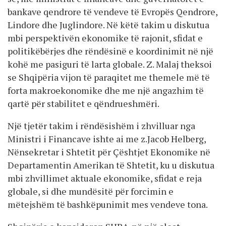
bankave qendrore të vendeve të Evropës Qendrore,
Lindore dhe Juglindore. Në këtë takim u diskutua
mbi perspektivën ekonomike të rajonit, sfidat e
politikëbërjes dhe rëndësinë e koordinimit në një
kohë me pasiguri të larta globale. Z. Malaj theksoi
se Shqipëria vijon të paraqitet me themele më të
forta makroekonomike dhe me një angazhim të
qartë për stabilitet e qëndrueshmëri.
Një tjetër takim i rëndësishëm i zhvilluar nga
Ministri i Financave ishte ai me z.Jacob Helberg,
Nënsekretar i Shtetit për Çështjet Ekonomike në
Departamentin Amerikan të Shtetit, ku u diskutua
mbi zhvillimet aktuale ekonomike, sfidat e reja
globale, si dhe mundësitë për forcimin e
mëtejshëm të bashkëpunimit mes vendeve tona.