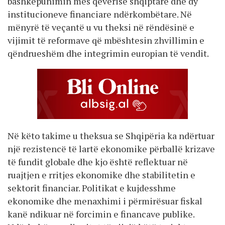
bashkëpunimin mes qeverisë shqiptare dhe dy
institucioneve financiare ndërkombëtare. Në
mënyrë të veçantë u vu theksi në rëndësinë e
vijimit të reformave që mbështesin zhvillimin e
qëndrueshëm dhe integrimin europian të vendit.
Në këto takime u theksua se Shqipëria ka ndërtuar
një rezistencë të lartë ekonomike përballë krizave
të fundit globale dhe kjo është reflektuar në
ruajtjen e rritjes ekonomike dhe stabilitetin e
sektorit financiar. Politikat e kujdesshme
ekonomike dhe menaxhimi i përmirësuar fiskal
kanë ndikuar në forcimin e financave publike.