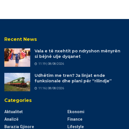
Recent News
Vala e të nxehtit po ndryshon mënyrën
si bëjnë ulje dyqanet
11:19 | 08/08/2026
Udhëtim me tren? Ja linjat ende
funksionale dhe plani për “rilindje”
11:16 | 08/08/2026
Categories
Aktualitet
Ekonomi
Analizë
Finance
Barazia Gjinore
Lifestyle