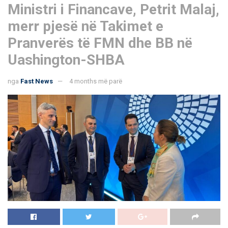
Ministri i Financave, Petrit Malaj,
merr pjesë në Takimet e
Pranverës të FMN dhe BB në
Uashington-SHBA
nga
Fast News
4 months më parë