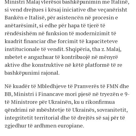
Ministri Malaj vlerësoi bashkëpunimin me Italinë,
si vend drejtues i kësaj iniciative dhe veçanërisht
Bankën e Italisë, për asistencën në procesin e
anëtarësimit, si edhe për hapa të tjerë të
rëndësishëm në funksion të modernizimit të
kuadrit financiar dhe forcimit të kapaciteteve
institucionale të vendit. Shqipëria, tha z. Malaj,
mbetet e angazhuar të kontribuojë në mënyrë
aktive dhe konstruktive në këtë platformë të re
bashkëpunimi rajonal.
Në kuadër të Mbledhjeve të Pranverës të FMN dhe
BB, Ministri i Financave mori pjesë në tryezën e 9-
të Ministrore për Ukrainën, ku u rikonfirmua
qëndrimi në mbështetje të Ukrainës, sovranitetit,
integritetit territorial dhe të drejtës së saj për të
zgjedhur të ardhmen europiane.