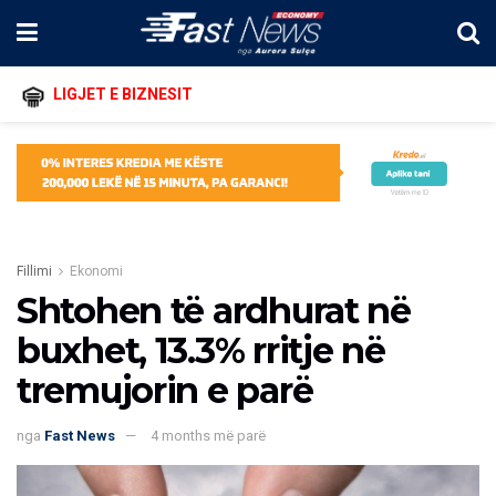
LIGJET E BIZNESIT
Fillimi
Ekonomi
Shtohen të ardhurat në
buxhet, 13.3% rritje në
tremujorin e parë
nga
Fast News
4 months më parë