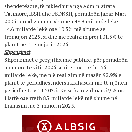
shëndetësore, të mbledhura nga Administrata
Tatimore, ISSH dhe FSDKSH, periudhën Janar-Mars
2026, u realizuan në shumën 48.3 miliardë lekë,
+4.6 miliardë lekë ose 10.5% më shumë se
tremujori 2025, si dhe me realizim prej 101.5% të
planit për tremujorin 2026.
Shpenzimet
Shpenzimet e përgjithshme publike, për periudhën
3 mujore të vitit 2026, arritën në rreth 156
miliardë lekë, me një realizim në masën 92.9% e
planit të periudhës, ndërsa krahasuar me të njëjtën
periudhë të vitit 2025. Ky zë ka rezultuar 5.9 % më
i lartë ose rreth 8.7 miliardë lekë më shumë në
krahasim me 3-mujorin 2025.