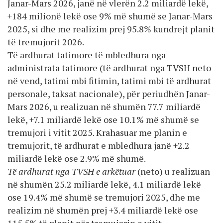
Janar-Mars 2026, janë në vlerën 2.2 miliardë lekë,
+184 milionë lekë ose 9% më shumë se Janar-Mars
2025, si dhe me realizim prej 95.8% kundrejt planit
të tremujorit 2026.
Të ardhurat tatimore të mbledhura nga
administrata tatimore (të ardhurat nga TVSH neto
në vend, tatimi mbi fitimin, tatimi mbi të ardhurat
personale, taksat nacionale), për periudhën Janar-
Mars 2026, u realizuan në shumën 77.7 miliardë
lekë, +7.1 miliardë lekë ose 10.1% më shumë se
tremujori i vitit 2025. Krahasuar me planin e
tremujorit, të ardhurat e mbledhura janë +2.2
miliardë lekë ose 2.9% më shumë.
Të ardhurat nga TVSH e arkëtuar
(neto) u realizuan
në shumën 25.2 miliardë lekë, 4.1 miliardë lekë
ose 19.4% më shumë se tremujori 2025, dhe me
realizim në shumën prej +3.4 miliardë lekë ose
115.5% të planit për tremujorin e vitit