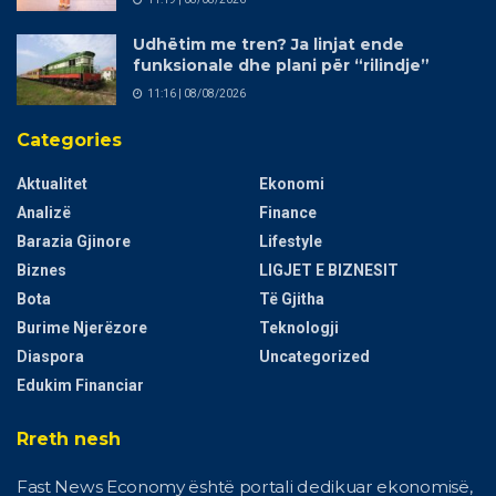
Udhëtim me tren? Ja linjat ende
funksionale dhe plani për “rilindje”
11:16 | 08/08/2026
Categories
Aktualitet
Ekonomi
Analizë
Finance
Barazia Gjinore
Lifestyle
Biznes
LIGJET E BIZNESIT
Bota
Të Gjitha
Burime Njerëzore
Teknologji
Diaspora
Uncategorized
Edukim Financiar
Rreth nesh
Fast News Economy është portali dedikuar ekonomisë,