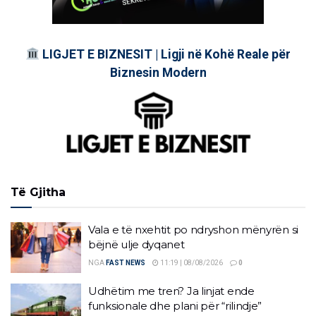
LIGJET E BIZNESIT | Ligji në Kohë Reale për
Biznesin Modern
Të Gjitha
Vala e të nxehtit po ndryshon mënyrën si
bëjnë ulje dyqanet
NGA
FAST NEWS
11:19 | 08/08/2026
0
Udhëtim me tren? Ja linjat ende
funksionale dhe plani për “rilindje”