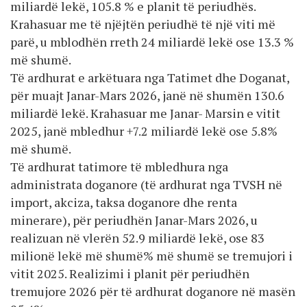
miliardë lekë, 105.8 % e planit të periudhës.
Krahasuar me të njëjtën periudhë të një viti më
parë, u mblodhën rreth 24 miliardë lekë ose 13.3 %
më shumë.
Të ardhurat e arkëtuara nga Tatimet dhe Doganat,
për muajt Janar-Mars 2026, janë në shumën 130.6
miliardë lekë. Krahasuar me Janar- Marsin e vitit
2025, janë mbledhur +7.2 miliardë lekë ose 5.8%
më shumë.
Të ardhurat tatimore të mbledhura nga
administrata doganore (të ardhurat nga TVSH në
import, akciza, taksa doganore dhe renta
minerare), për periudhën Janar-Mars 2026, u
realizuan në vlerën 52.9 miliardë lekë, ose 83
milionë lekë më shumë% më shumë se tremujori i
vitit 2025. Realizimi i planit për periudhën
tremujore 2026 për të ardhurat doganore në masën