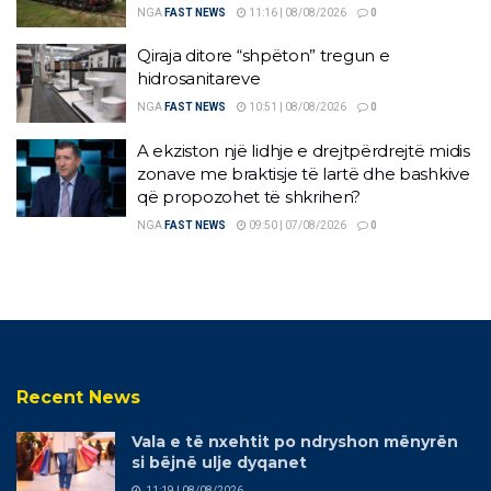
NGA
FAST NEWS
11:16 | 08/08/2026
0
Qiraja ditore “shpëton” tregun e
hidrosanitareve
NGA
FAST NEWS
10:51 | 08/08/2026
0
A ekziston një lidhje e drejtpërdrejtë midis
zonave me braktisje të lartë dhe bashkive
që propozohet të shkrihen?
NGA
FAST NEWS
09:50 | 07/08/2026
0
Recent News
Vala e të nxehtit po ndryshon mënyrën
si bëjnë ulje dyqanet
11:19 | 08/08/2026