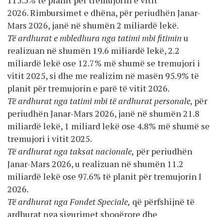
2026. Rimbursimet e dhëna, për periudhën Janar-
Mars 2026, janë në shumën 2 miliardë lekë.
Të ardhurat e mbledhura nga tatimi mbi fitimin
u
realizuan në shumën 19.6 miliardë lekë, 2.2
miliardë lekë ose 12.7% më shumë se tremujori i
vitit 2025, si dhe me realizim në masën 95.9% të
planit për tremujorin e parë të vitit 2026.
Të ardhurat nga tatimi mbi të ardhurat personale,
për
periudhën Janar-Mars 2026, janë në shumën 21.8
miliardë lekë, 1 miliard lekë ose 4.8% më shumë se
tremujori i vitit 2025.
Të ardhurat nga taksat nacionale,
për periudhën
Janar-Mars 2026, u realizuan në shumën 11.2
miliardë lekë ose 97.6% të planit për tremujorin I
2026.
Të ardhurat nga Fondet Speciale,
që përfshijnë të
ardhurat nga sigurimet shoqërore dhe