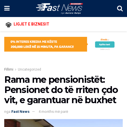
LIGJET E BIZNESIT
Fillimi
Uncategorized
Rama me pensionistët:
Pensionet do të rriten çdo
vit, e garantuar në buxhet
nga
Fast News
4 months më parë