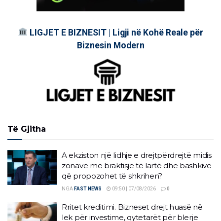
LIGJET E BIZNESIT | Ligji në Kohë Reale për
Biznesin Modern
Të Gjitha
A ekziston një lidhje e drejtpërdrejtë midis
zonave me braktisje të lartë dhe bashkive
që propozohet të shkrihen?
NGA
FAST NEWS
09:50 | 07/08/2026
0
Rritet kreditimi. Bizneset drejt huasë në
lek për investime, qytetarët për blerje