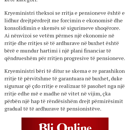
Kryeministri theksoi se rritja e pensioneve është e
lidhur drejtpërdrejt me forcimin e ekonomisë dhe
konsolidimin e skemës së sigurimeve shoqërore.
Ai nënvizoi se vetëm përmes një ekonomie në
rritje dhe rritjes së të ardhurave në buxhet është
bërë e mundur hartimi i një plani financiar të
qëndrueshëm për rritjen progresive të pensioneve.
Kryeministri bëri të ditur se skema e re parashikon
rritje të përvitshme të garantuara në buxhet, duke
siguruar që çdo rritje e realizuar të pasohet nga një
rritje edhe më e madhe në vitet në vijim, çka
përbën një hap të rëndësishëm drejt përmirësimit
gradual të të ardhurave të pensionistëve.