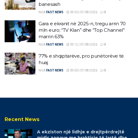
banesash
NGA
FAST NEWS
09:30 | 07/08/2026
0
Gara e ekranit në 2025-n, tregu arrin 70
mln euro; “TV Klan” dhe “Top Channel”
marrin 63%
NGA
FAST NEWS
09:12 | 07/08/2026
0
77% e shqiptarëve, pro punëtorëve të
huaj
NGA
FAST NEWS
09:00 | 07/08/2026
0
Recent News
A ekziston një lidhje e drejtpërdrejtë
midis zonave me braktisje të lartë dhe