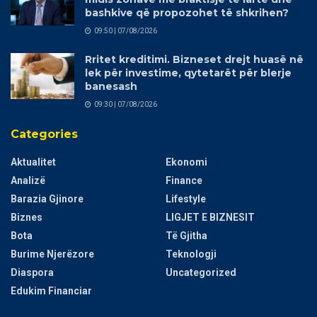
bashkive që propozohet të shkrihen?
09:50 | 07/08/2026
Rritet kreditimi. Bizneset drejt huasë në
lek për investime, qytetarët për blerje
banesash
09:30 | 07/08/2026
Categories
Aktualitet
Ekonomi
Analizë
Finance
Barazia Gjinore
Lifestyle
Biznes
LIGJET E BIZNESIT
Bota
Të Gjitha
Burime Njerëzore
Teknologji
Diaspora
Uncategorized
Edukim Financiar