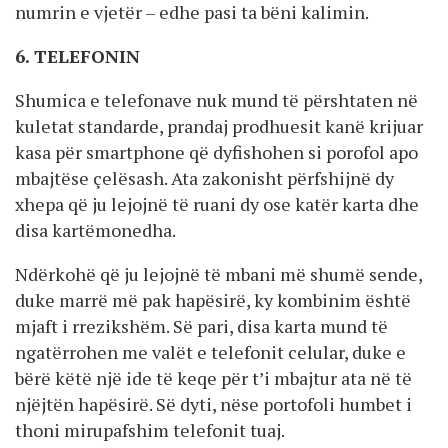
numrin e vjetër – edhe pasi ta bëni kalimin.
6. TELEFONIN
Shumica e telefonave nuk mund të përshtaten në
kuletat standarde, prandaj prodhuesit kanë krijuar
kasa për smartphone që dyfishohen si porofol apo
mbajtëse çelësash. Ata zakonisht përfshijnë dy
xhepa që ju lejojnë të ruani dy ose katër karta dhe
disa kartëmonedha.
Ndërkohë që ju lejojnë të mbani më shumë sende,
duke marrë më pak hapësirë, ky kombinim është
mjaft i rrezikshëm. Së pari, disa karta mund të
ngatërrohen me valët e telefonit celular, duke e
bërë këtë një ide të keqe për t’i mbajtur ata në të
njëjtën hapësirë. Së dyti, nëse portofoli humbet i
thoni mirupafshim telefonit tuaj.