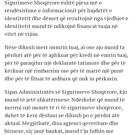
Sigurimeve Shoqërore është pjesa më e
rëndësishme e informacionit për hajdutët e
identitetit dhe dëmet që rezultojnë nga vjedhjet e
identitetit mund të ndikojnë financat tuaja në
vitet në vijim.
Nëse dikush merr numrin tuaj, ai ose ajo mund ta
përdori atë për të aplikuar për kredi në emrin tuaj,
për të paraqitur një deklaratë tatimore dhe për të
kërkuar një rimbursim ose për të marrë një punë
dhe për të fituar të ardhura që nuk iu përkasin.
Sipas Administratës së Sigurimeve Shoqërore, kjo
mund të jetë shkatërruese. Ndërkohë që mund të
merrni një numër të ri të sigurimeve shoqërore,
duhet të keni dëshmi se dikush po e përdor atë
aktual. Megjithatë, disa agjenci qeveritare dhe
biznese, siç janë bankat, mund t’ju lidhin me