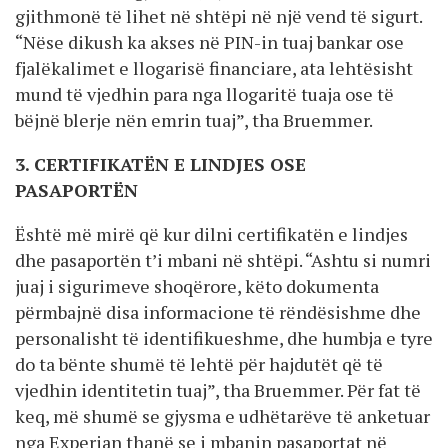
gjithmonë të lihet në shtëpi në një vend të sigurt.
“Nëse dikush ka akses në PIN-in tuaj bankar ose
fjalëkalimet e llogarisë financiare, ata lehtësisht
mund të vjedhin para nga llogaritë tuaja ose të
bëjnë blerje nën emrin tuaj”, tha Bruemmer.
3. CERTIFIKATËN E LINDJES OSE
PASAPORTËN
Është më mirë që kur dilni certifikatën e lindjes
dhe pasaportën t’i mbani në shtëpi. “Ashtu si numri
juaj i sigurimeve shoqërore, këto dokumenta
përmbajnë disa informacione të rëndësishme dhe
personalisht të identifikueshme, dhe humbja e tyre
do ta bënte shumë të lehtë për hajdutët që të
vjedhin identitetin tuaj”, tha Bruemmer. Për fat të
keq, më shumë se gjysma e udhëtarëve të anketuar
nga Experian thanë se i mbanin pasaportat në