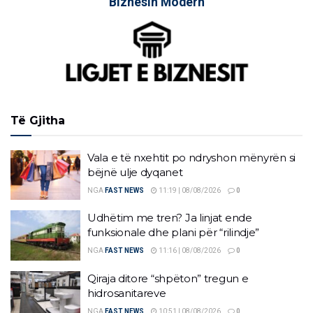
Biznesin Modern
Të Gjitha
Vala e të nxehtit po ndryshon mënyrën si
bëjnë ulje dyqanet
NGA
FAST NEWS
11:19 | 08/08/2026
0
Udhëtim me tren? Ja linjat ende
funksionale dhe plani për “rilindje”
NGA
FAST NEWS
11:16 | 08/08/2026
0
Qiraja ditore “shpëton” tregun e
hidrosanitareve
NGA
FAST NEWS
10:51 | 08/08/2026
0