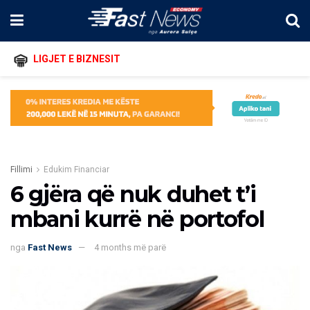
LIGJET E BIZNESIT
Fillimi
Edukim Financiar
6 gjëra që nuk duhet t’i
mbani kurrë në portofol
nga
Fast News
4 months më parë