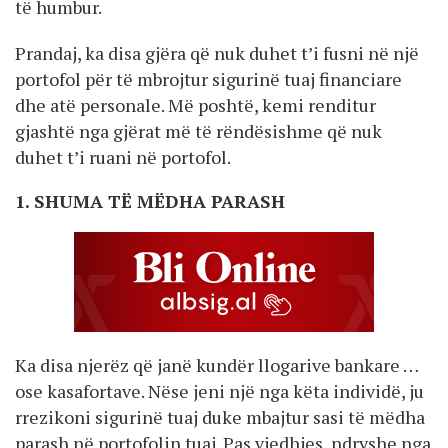
të humbur.
Prandaj, ka disa gjëra që nuk duhet t’i fusni në një
portofol për të mbrojtur sigurinë tuaj financiare
dhe atë personale. Më poshtë, kemi renditur
gjashtë nga gjërat më të rëndësishme që nuk
duhet t’i ruani në portofol.
1. SHUMA TË MËDHA PARASH
Ka disa njerëz që janë kundër llogarive bankare …
ose kasafortave. Nëse jeni një nga këta individë, ju
rrezikoni sigurinë tuaj duke mbajtur sasi të mëdha
parash në portofolin tuaj. Pas vjedhjes, ndryshe nga