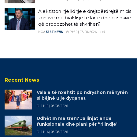
A ekziston një lidhje e drejtpërdrejtë midis
zonave me braktisje të lartë dhe bashkive
që propozohet të shkrihen?
NGA
FAST NEWS
09:50 | 07/08/2026
0
Recent News
Vala e të nxehtit po ndryshon mënyrën
si bëjnë ulje dyqanet
11:19 | 08/08/2026
Udhëtim me tren? Ja linjat ende
funksionale dhe plani për “rilindje”
11:16 | 08/08/2026