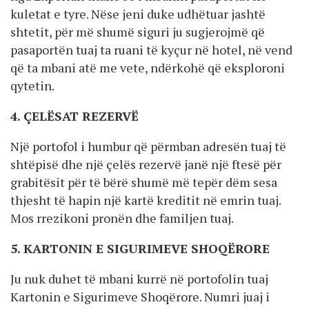
kuletat e tyre. Nëse jeni duke udhëtuar jashtë
shtetit, për më shumë siguri ju sugjerojmë që
pasaportën tuaj ta ruani të kyçur në hotel, në vend
që ta mbani atë me vete, ndërkohë që eksploroni
qytetin.
4. ÇELËSAT REZERVË
Një portofol i humbur që përmban adresën tuaj të
shtëpisë dhe një çelës rezervë janë një ftesë për
grabitësit për të bërë shumë më tepër dëm sesa
thjesht të hapin një kartë kreditit në emrin tuaj.
Mos rrezikoni pronën dhe familjen tuaj.
5. KARTONIN E SIGURIMEVE SHOQËRORE
Ju nuk duhet të mbani kurrë në portofolin tuaj
Kartonin e Sigurimeve Shoqërore. Numri juaj i