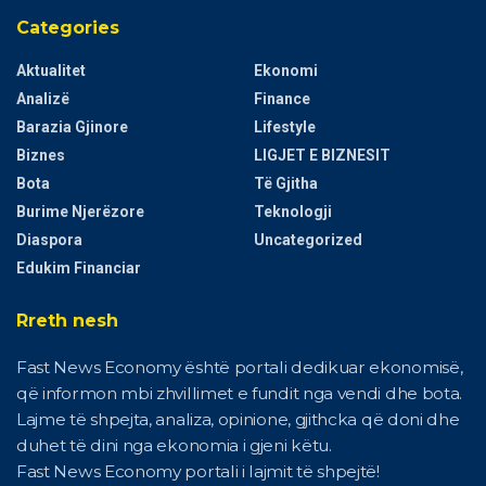
Categories
Aktualitet
Ekonomi
Analizë
Finance
Barazia Gjinore
Lifestyle
Biznes
LIGJET E BIZNESIT
Bota
Të Gjitha
Burime Njerëzore
Teknologji
Diaspora
Uncategorized
Edukim Financiar
Rreth nesh
Fast News Economy është portali dedikuar ekonomisë,
që informon mbi zhvillimet e fundit nga vendi dhe bota.
Lajme të shpejta, analiza, opinione, gjithcka që doni dhe
duhet të dini nga ekonomia i gjeni këtu.
Fast News Economy portali i lajmit të shpejtë!