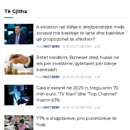
Të Gjitha
A ekziston një lidhje e drejtpërdrejtë midis
zonave me braktisje të lartë dhe bashkive
që propozohet të shkrihen?
NGA
FAST NEWS
09:50 | 07/08/2026
0
Rritet kreditimi. Bizneset drejt huasë në
lek për investime, qytetarët për blerje
banesash
NGA
FAST NEWS
09:30 | 07/08/2026
0
Gara e ekranit në 2025-n, tregu arrin 70
mln euro; “TV Klan” dhe “Top Channel”
marrin 63%
NGA
FAST NEWS
09:12 | 07/08/2026
0
77% e shqiptarëve, pro punëtorëve të
huaj