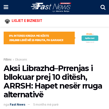
LIGJET E BIZNESIT
Fillimi
Ekonomi
Aksi Librazhd–Prrenjas i
bllokuar prej 10 ditësh,
ARRSH: Hapet nesër rruga
alternativë
nga
Fast News
5 months më parë