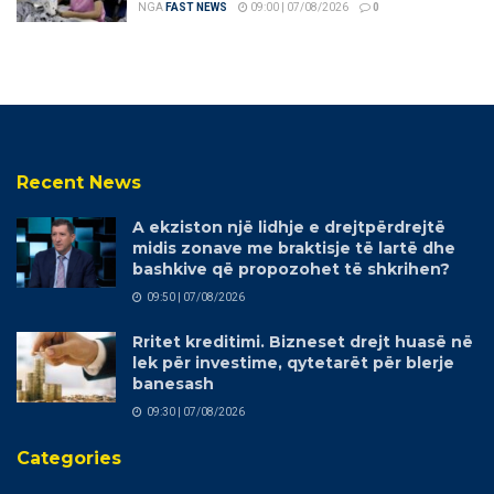
NGA
FAST NEWS
09:00 | 07/08/2026
0
Recent News
A ekziston një lidhje e drejtpërdrejtë
midis zonave me braktisje të lartë dhe
bashkive që propozohet të shkrihen?
09:50 | 07/08/2026
Rritet kreditimi. Bizneset drejt huasë në
lek për investime, qytetarët për blerje
banesash
09:30 | 07/08/2026
Categories