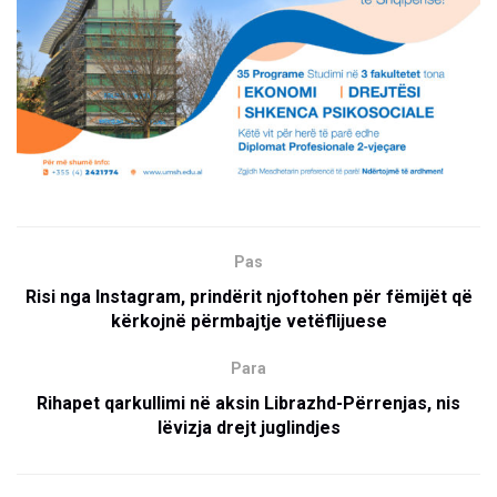
Pas
Risi nga Instagram, prindërit njoftohen për fëmijët që
kërkojnë përmbajtje vetëflijuese
Para
Rihapet qarkullimi në aksin Librazhd-Përrenjas, nis
lëvizja drejt juglindjes