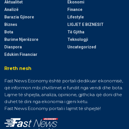
Aktualitet
Ekonomi
Analizë
Finance
Barazia Gjinore
Lifestyle
Biznes
LIGJET E BIZNESIT
Bota
Të Gjitha
Burime Njerëzore
Teknologji
Diaspora
Uncategorized
Edukim Financiar
Rreth nesh
Fast News Economy është portali dedikuar ekonomisë,
që informon mbi zhvillimet e fundit nga vendi dhe bota.
Lajme të shpejta, analiza, opinione, gjithcka që doni dhe
duhet të dini nga ekonomia i gjeni këtu.
Fast News Economy portali i lajmit të shpejtë!