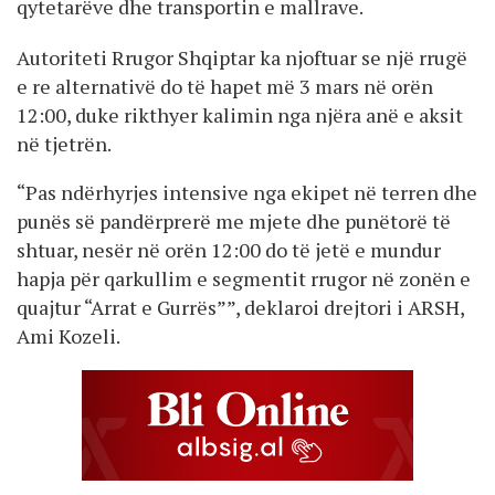
qytetarëve dhe transportin e mallrave.
Autoriteti Rrugor Shqiptar ka njoftuar se një rrugë
e re alternativë do të hapet më 3 mars në orën
12:00, duke rikthyer kalimin nga njëra anë e aksit
në tjetrën.
“Pas ndërhyrjes intensive nga ekipet në terren dhe
punës së pandërprerë me mjete dhe punëtorë të
shtuar, nesër në orën 12:00 do të jetë e mundur
hapja për qarkullim e segmentit rrugor në zonën e
quajtur “Arrat e Gurrës””, deklaroi drejtori i ARSH,
Ami Kozeli.